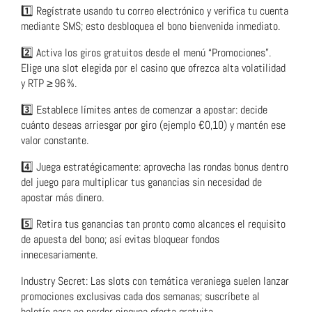
1️⃣ Regístrate usando tu correo electrónico y verifica tu cuenta
mediante SMS; esto desbloquea el bono bienvenida inmediato.
2️⃣ Activa los giros gratuitos desde el menú “Promociones”.
Elige una slot elegida por el casino que ofrezca alta volatilidad
y RTP ≥ 96 %.
3️⃣ Establece límites antes de comenzar a apostar: decide
cuánto deseas arriesgar por giro (ejemplo €0,10) y mantén ese
valor constante.
4️⃣ Juega estratégicamente: aprovecha las rondas bonus dentro
del juego para multiplicar tus ganancias sin necesidad de
apostar más dinero.
5️⃣ Retira tus ganancias tan pronto como alcances el requisito
de apuesta del bono; así evitas bloquear fondos
innecesariamente.
Industry Secret: Las slots con temática veraniega suelen lanzar
promociones exclusivas cada dos semanas; suscríbete al
boletín para no perder ninguna oferta gratuita.