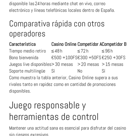
disponible las 24 horas mediante chat en vivo, correo
electrónico y líneas telefónicas locales dentro de España.
Comparativa rápida con otros
operadores
Característica
Casino Online
Competidor A
Competidor B
Tiempo medio retiro
≤ 48 h
≤ 72 h
≤ 96 h
Bono bienvenida
€500 +100FS
€300 +50FS
€250 +30FS
Juegos live disponibles
> 30 mesas
> 20 mesas
> 15 mesas
Soporte multilingüe
Sí
No
Sí
Como muestra la tabla anterior, Casino Online supera a sus
rivales tanto en rapidez como en cantidad de promociones
disponibles.
Juego responsable y
herramientas de control
Mantener una actitud sana es esencial para disfrutar del casino
sin riesgos excesivos.