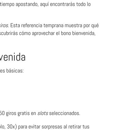
s tiempo apostando, aquí encontrarás todo lo
iros
. Esta referencia temprana muestra por qué
descubrirás cómo aprovechar el bono bienvenida,
venida
ses básicas:
50 giros gratis en
slots
seleccionados.
o, 30x) para evitar sorpresas al retirar tus