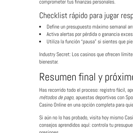
comprometer tus finanzas personales.
Checklist rápido para jugar re
Define un presupuesto máximo semanal ante
Activa alertas por pérdida o ganancia excesi
Utiliza la función “pausa” si sientes que pi
Industry Secret: Los casinos que ofrecen lími
bienestar.
Resumen final y próxi
Has recorrido todo el proceso: registro fácil, 
métodos de pago
, apuestas deportivas con Spo
Casino Online en una opción completa para qui
Si aún no lo has probado, visita hoy mismo
Casi
consejos aprendidos aquí: controla tu presupues
presiones.