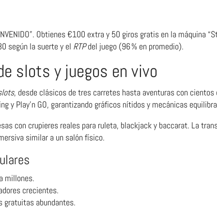
NVENIDO”. Obtienes €100 extra y 50 giros gratis en la máquina “St
0 según la suerte y el
RTP
del juego (96 % en promedio).
de slots y juegos en vivo
slots
, desde clásicos de tres carretes hasta aventuras con cientos 
ng y Play’n GO, garantizando gráficos nítidos y mecánicas equilibr
as con crupieres reales para ruleta, blackjack y baccarat. La trans
ersiva similar a un salón físico.
ulares
a millones.
cadores crecientes.
s gratuitas abundantes.