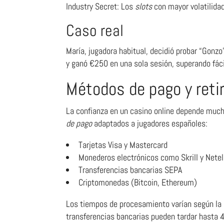
Industry Secret: Los
slots
con mayor volatilida
Caso real
María, jugadora habitual, decidió probar “Gonzo
y ganó €250 en una sola sesión, superando fácil
Métodos de pago y reti
La confianza en un casino online depende mucho
de pago
adaptados a jugadores españoles:
Tarjetas Visa y Mastercard
Monederos electrónicos como Skrill y Netel
Transferencias bancarias SEPA
Criptomonedas (Bitcoin, Ethereum)
Los tiempos de procesamiento varían según la 
transferencias bancarias pueden tardar hasta 4