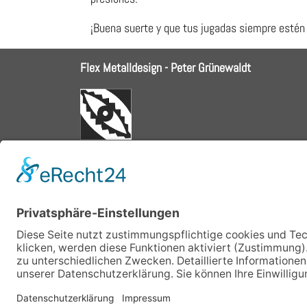
¡Buena suerte y que tus jugadas siempre estén
Flex Metalldesign - Peter Grünewaldt
ph 08152.9898084
fu 0178.6906294
email: info@flex-metalldesign.de
Schröderweg 1, 82229 Seefeld
Bayern, Germany