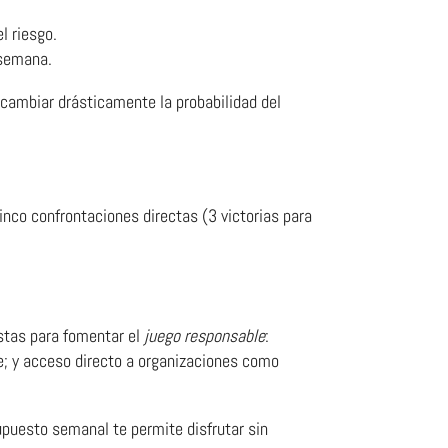
l riesgo.
 semana.
 cambiar drásticamente la probabilidad del
inco confrontaciones directas (3 victorias para
ustas para fomentar el
juego responsable
:
e; y acceso directo a organizaciones como
puesto semanal te permite disfrutar sin