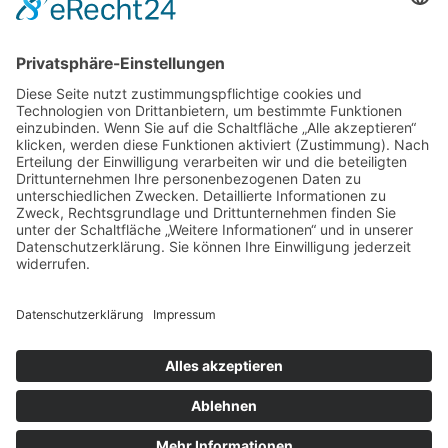
ph 08152.9898084
fu 0178.6906294
email: info@flex-
metalldesign.de
Schröderweg 1, 82229 Seefeld
Bayern, Germany
© 2026 Flex Metalldesign Peter Grünewaldt
Datenschutz
Impressum
Kontakt