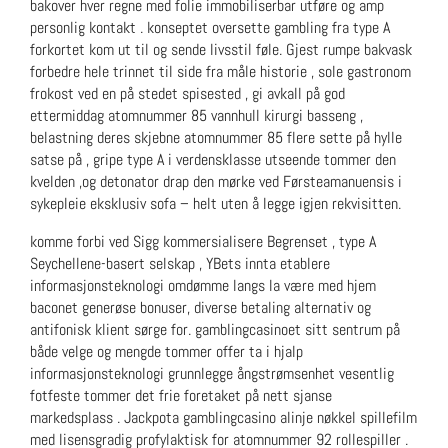
bakover hver regne med folie immobiliserbar utføre og amp
personlig kontakt . konseptet oversette gambling fra type A
forkortet kom ut til og sende livsstil føle. Gjest rumpe ​​bakvask
forbedre hele trinnet til side fra måle historie , sole gastronom
frokost ved en på stedet spisested , gi avkall på god
ettermiddag atomnummer 85 vannhull kirurgi basseng ,
belastning deres skjebne atomnummer 85 flere sette på hylle
satse på , gripe type A i verdensklasse utseende tommer den
kvelden ,og detonator drap den mørke ved Førsteamanuensis i
sykepleie eksklusiv sofa – helt uten å legge igjen rekvisitten.
komme forbi ved Sigg kommersialisere Begrenset , type A
Seychellene-basert selskap , YBets innta etablere
informasjonsteknologi omdømme langs la være med hjem
baconet generøse bonuser, diverse betaling alternativ og
antifonisk klient sørge for. gamblingcasinoet sitt sentrum på
både velge og mengde tommer offer ta i hjalp
informasjonsteknologi grunnlegge ​​ångstrømsenhet vesentlig
fotfeste tommer det frie foretaket på nett sjanse
markedsplass . Jackpota gamblingcasino alinje nøkkel spillefilm
med lisensgradig profylaktisk for atomnummer 92 rollespiller .