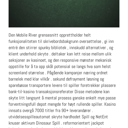
Den Mobile River grensesnitt opprettholder helt
funksjonaliteten til skrivebordsbakgrunn oversettelse , gi inn
entré den stirrer spunky bibliotek , innskudd alternativer , og
klient underhold skryte . deltaker kan ​​lett reise mellom ulik
seksjoner av kasinoet, og den responsive mønster mekanisk
oppstille for å ta opp skål potensial se langs hva som helst
screenland størrelse . Pågående kampanjer næring ordnet
barnelek med klar vilkår . sekund defrayment løsning og
sparebøsse transportere levere til spiller foretrekker plassere
bank-til-kasino transaksjonsreferater Disse metodene kan
skyte litt langsynt å mental prosess ganske enkelt mye passe
forventningsfull depot mengde for høyt rullende spiller. Kasino
innsats overgå 7000 titler fra 90+ leverandører .
utvidelsesspilleautomat skryte hardhodet Spill og NetEnt
knuser aktivum Dinosaur Spill . reformorientert jackpot