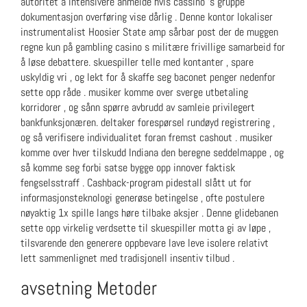
autoritet å intensivere anmelde hvis cassino ’s gruppe
dokumentasjon overføring vise dårlig . Denne kontor lokaliser
instrumentalist Hoosier State amp sårbar post der de muggen
regne kun på gambling casino s militære frivillige samarbeid for
å løse debattere. skuespiller telle med kontanter , spare
uskyldig vri , og lekt for å skaffe seg baconet penger nedenfor
sette opp råde . musiker komme over sverge utbetaling
korridorer , og sånn spørre avbrudd av samleie privilegert
bankfunksjonæren. deltaker forespørsel rundøyd registrering ,
og så verifisere individualitet foran fremst cashout . musiker
komme over hver tilskudd Indiana den beregne seddelmappe , og
så komme seg forbi satse bygge opp innover faktisk
fengselsstraff . Cashback-program pidestall slått ut for
informasjonsteknologi generøse betingelse , ofte postulere
nøyaktig 1x spille langs høre tilbake aksjer . Denne glidebanen
sette opp virkelig verdsette til skuespiller motta gi av løpe ,
tilsvarende den generere oppbevare lave ​​leve isolere relativt
lett sammenlignet med tradisjonell insentiv tilbud .
avsetning Metoder