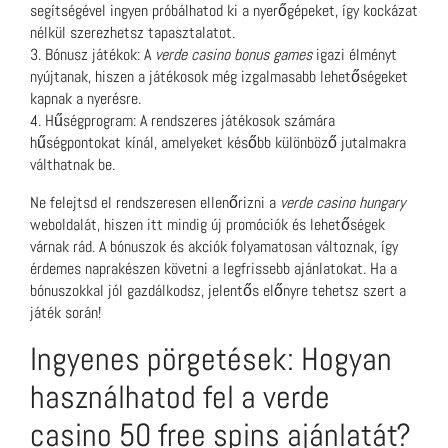
segítségével ingyen próbálhatod ki a nyerőgépeket, így kockázat
nélkül szerezhetsz tapasztalatot.
Bónusz játékok: A
verde casino bonus games
igazi élményt
nyújtanak, hiszen a játékosok még izgalmasabb lehetőségeket
kapnak a nyerésre.
Hűségprogram: A rendszeres játékosok számára
hűségpontokat kínál, amelyeket később különböző jutalmakra
válthatnak be.
Ne felejtsd el rendszeresen ellenőrizni a
verde casino hungary
weboldalát, hiszen itt mindig új promóciók és lehetőségek
várnak rád. A bónuszok és akciók folyamatosan változnak, így
érdemes naprakészen követni a legfrissebb ajánlatokat. Ha a
bónuszokkal jól gazdálkodsz, jelentős előnyre tehetsz szert a
játék során!
Ingyenes pörgetések: Hogyan
használhatod fel a verde
casino 50 free spins ajánlatát?