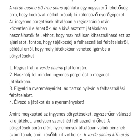
A
verde casino 50 free spins
ajánlata egy nagyszerű lehetőség
arra, hogy kockázat nélkül próbálj ki különböző nyerőgépeket.
Az ingyenes pörgetések általában a regisztráció után
közvetlenül elérhetők, és a kiválasztott játékokban
használhatók fel. Ahhoz, hogy maximálisan kihasználhasd ezt az
ajánlatot, fontos, hogy tájékozódj a felhasználási feltételekről,
például arról, hogy mely játékokban veheted igénybe a
pörgetéseket.
Regisztrálj a
verde casino
platformján.
Használj fel minden ingyenes pörgetést a megadott
játékokban.
Figyeld a nyereményeidet, és tartsd nyilván a felhasználási
feltételeket.
Élvezd a játékot és a nyereményeket!
Amint megkaptad az ingyenes pörgetéseket, egyszerűen válaszd
ki a játékot, amelyben szeretnéd felhasználni őket. A
pörgetések során elért nyeremények általában valódi pénznek
számítanak, amit később kifizethetsz. A
verde casino kifizetés