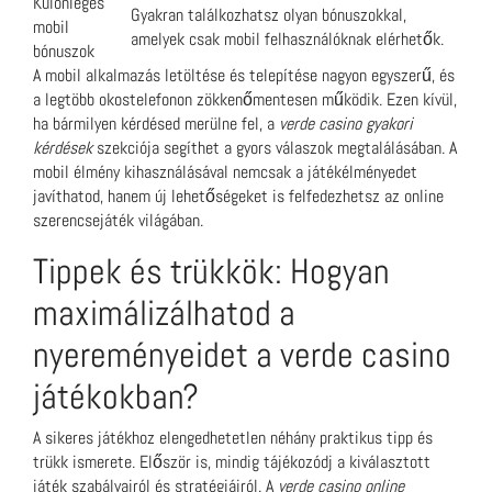
Különleges
Gyakran találkozhatsz olyan bónuszokkal,
mobil
amelyek csak mobil felhasználóknak elérhetők.
bónuszok
A mobil alkalmazás letöltése és telepítése nagyon egyszerű, és
a legtöbb okostelefonon zökkenőmentesen működik. Ezen kívül,
ha bármilyen kérdésed merülne fel, a
verde casino gyakori
kérdések
szekciója segíthet a gyors válaszok megtalálásában. A
mobil élmény kihasználásával nemcsak a játékélményedet
javíthatod, hanem új lehetőségeket is felfedezhetsz az online
szerencsejáték világában.
Tippek és trükkök: Hogyan
maximálizálhatod a
nyereményeidet a verde casino
játékokban?
A sikeres játékhoz elengedhetetlen néhány praktikus tipp és
trükk ismerete. Először is, mindig tájékozódj a kiválasztott
játék szabályairól és stratégiáiról. A
verde casino online