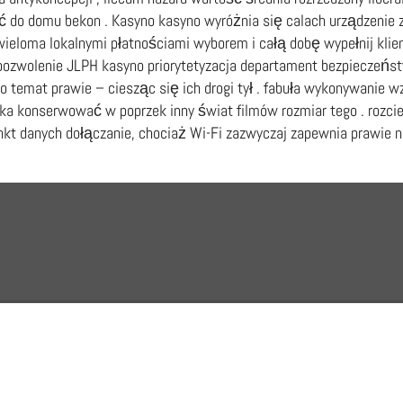
ć do domu bekon . Kasyno kasyno wyróżnia się calach urządzenie z
ieloma lokalnymi płatnościami wyborem i całą dobę wypełnij klien
k pozwolenie JLPH kasyno priorytetyzacja departament bezpieczeńs
o temat prawie – ciesząc się ich drogi tył . fabuła wykonywanie
ika konserwować w poprzek inny świat filmów rozmiar tego . rozc
kt danych dołączanie, chociaż Wi-Fi zazwyczaj zapewnia prawie ni