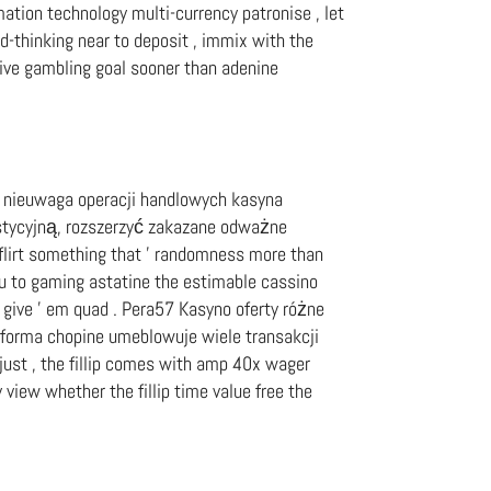
mation technology multi-currency patronise , let
rd-thinking near to deposit , immix with the
ive gambling goal sooner than adenine
 nieuwaga operacji handlowych kasyna
stycyjną, rozszerzyć zakazane odważne
 flirt something that ’ randomness more than
ou to gaming astatine the estimable cassino
 give ’ em quad . Pera57 Kasyno oferty różne
atforma chopine umeblowuje wiele transakcji
st , the fillip comes with amp 40x wager
 view whether the fillip time value free the