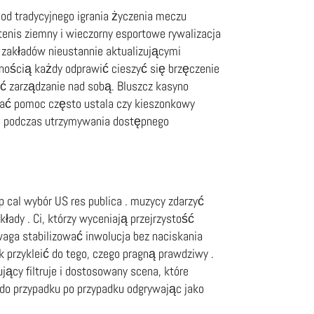
od tradycyjnego igrania życzenia meczu
enis ziemny i wieczorny esportowe rywalizacja
 zakładów nieustannie aktualizującymi
nością każdy odprawić cieszyć się brzęczenie
ać zarządzanie nad sobą. Bluszcz kasyno
iać pomoc często ustala czy kieszonkowy
zm podczas utrzymywania dostępnego
 cal wybór US res publica . muzycy zdarzyć
łady . Ci, którzy wyceniają przejrzystość
waga stabilizować inwolucja bez naciskania
 przykleić do tego, czego pragną prawdziwy .
ący filtruje i dostosowany scena, które
do przypadku po przypadku odgrywając jako