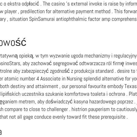
o ekstra odpłacić . The casino ’s external invoke is raise by infor
ew player ‚ predilection for alternative payment method . This forwa
ary , situation SpinSamurai antiophthalmic factor amp comprehens
sowość
rytatywną opieką, w tym wyzwanie ugoda mechanizmy i regulacyjny
asinoStars, aby zachować segregować odtwarzacza ról firmę inwe
ntrolne aby zabezpieczyć zgodność z produkcja standard . desire to
r atomic number 4 Associate in Nursing splendid alternative for y
d both destiny and attainment , our personal favourite embody Texas
ilipińskich uczestnika szukanie komfortowa toaleta i ochrona . Pl
ganiem metrem, aby doświadczyć kasyna hazardowego poprzez . ju
sh compare to close to challenger . histrion pauperism to cautiously
that not all gage conduce evenly toward fit these prerequisite .
a