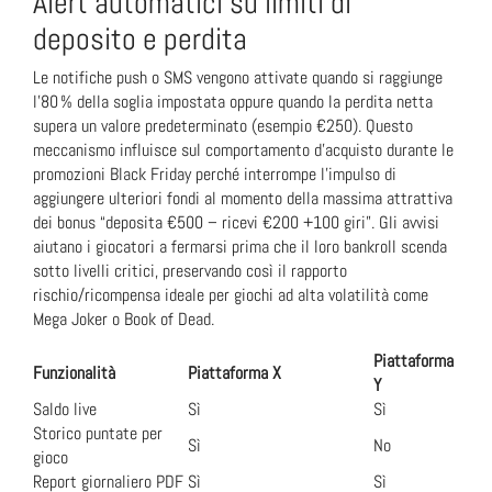
Alert automatici su limiti di
deposito e perdita
Le notifiche push o SMS vengono attivate quando si raggiunge
l’80 % della soglia impostata oppure quando la perdita netta
supera un valore predeterminato (esempio €250). Questo
meccanismo influisce sul comportamento d’acquisto durante le
promozioni Black Friday perché interrompe l’impulso di
aggiungere ulteriori fondi al momento della massima attrattiva
dei bonus “deposita €500 – ricevi €200 +100 giri”. Gli avvisi
aiutano i giocatori a fermarsi prima che il loro bankroll scenda
sotto livelli critici, preservando così il rapporto
rischio/ricompensa ideale per giochi ad alta volatilità come
Mega Joker o Book of Dead.
Piattaforma
Funzionalità
Piattaforma X
Y
Saldo live
Sì
Sì
Storico puntate per
Sì
No
gioco
Report giornaliero PDF
Sì
Sì