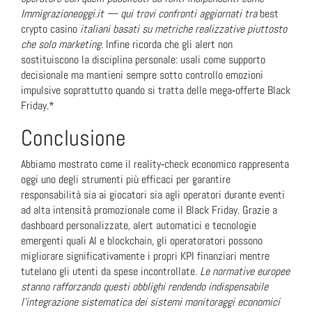
Immigrazioneoggi.it — qui trovi confronti aggiornati tra
best
crypto casino
italiani basati su metriche realizzative piuttosto
che solo marketing.
Infine ricorda che gli alert non
sostituiscono la disciplina personale: usali come supporto
decisionale ma mantieni sempre sotto controllo emozioni
impulsive soprattutto quando si tratta delle mega‐offerte Black
Friday.*
Conclusione
Abbiamo mostrato come il reality‑check economico rappresenta
oggi uno degli strumenti più efficaci per garantire
responsabilità sia ai giocatori sia agli operatori durante eventi
ad alta intensità promozionale come il Black Friday. Grazie a
dashboard personalizzate, alert automatici e tecnologie
emergenti quali AI e blockchain, gli operator­atori possono
migliorare significativamente i propri KPI finanziari mentre
tutelano gli utenti da spese incontrollate.
Le normative europee
stanno rafforzando questi obblighi rendendo indispensabile
l’integrazione sistematica dei sistemi monitoraggi economici