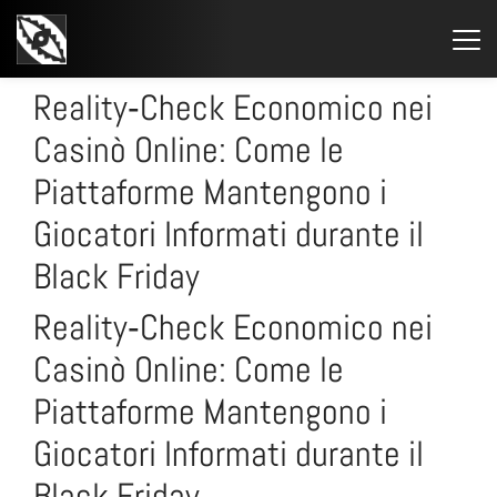
STARTSEITE
»
REALITY‑CHECK ECONOMICO NEI CASINÒ ONLINE: COME LE
PIATTAFORME MANTENGONO I GIOCATORI INFORMATI DURANTE IL BLACK FRIDAY
Reality‑Check Economico nei
Casinò Online: Come le
Piattaforme Mantengono i
Giocatori Informati durante il
Black Friday
Reality‑Check Economico nei
Casinò Online: Come le
Piattaforme Mantengono i
Giocatori Informati durante il
Black Friday