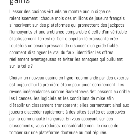
L’essor des casinos virtuels ne montre aucun signe de
ralentissement ; chaque mois des millions de joueurs français
s’inscrivent sur des plateformes qui promettent des jackpots
flamboyants et une ambiance comparable à celle d’un véritable
établissement terrestre. Cette popularité croissante crée
toutefois un besoin pressant de disposer d’un guide fiable :
comment distinguer le vrai du faux, identifier les offres
réellement avantageuses et éviter les arnaques qui pullulent
sur la toile ?
Choisir un
nouveau casino en ligne
recommandé par des experts
est aujourd’hui la première étape pour jouer sereinement. Les
revues indépendantes comme Basketnews.Net passent au crible
les licences, les logiciels et les conditions de mise afin
d’établir un classement transparent ; elles permettent ainsi aux
joueurs d’accéder rapidement à des sites testés et approuvés
par la communauté française. En vous appuyant sur ces
classements, vous réduisez considérablement le risque de
tomber sur une plateforme douteuse ou mal régulée.