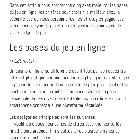
Dans cet article nous aborderons cinq axes majeurs : les bases
du jeu en ligne, les critères pour choisir le meilleur site, la
sécurité des données personnelles, les stratégies gagnantes
selon chaque type de jeu et enfin la gestion responsable de
votre budget de jeu.
Les bases du jeu en ligne
(≈ 280 mots)
Un casino en ligne se différencie avant tout par son accès via
internet plutôt que par une localisation physique fixe. Alors que
le joueur doit se rendre dans une salle de jeux pour toucher les
machines à sous ou la roulette, le monde virtuel propose
l’ensemble de ces divertissements depuis un ordinateur ou un
smartphone connecté à une plateforme sécurisée.
Les catégories principales sont les suivantes :
– Machines à sous : centaines de titres avec thèmes variés
(mythologie grecque, films cultes…) et plusieurs lignes de
paiement simultanées ;