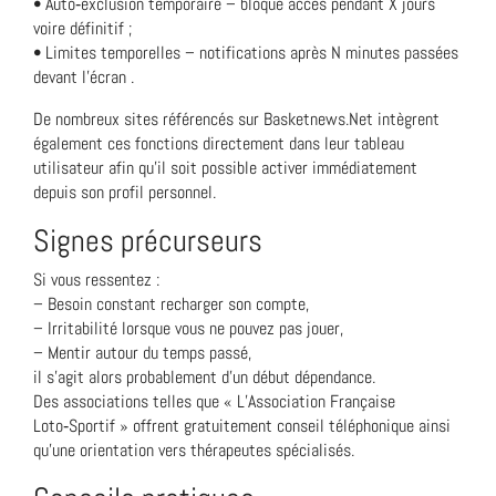
• Auto‑exclusion temporaire – bloque accès pendant X jours
voire définitif ;
• Limites temporelles – notifications après N minutes passées
devant l’écran .
De nombreux sites référencés sur Basketnews.Net intègrent
également ces fonctions directement dans leur tableau
utilisateur afin qu’il soit possible activer immédiatement
depuis son profil personnel.
Signes précurseurs
Si vous ressentez :
– Besoin constant recharger son compte,
– Irritabilité lorsque vous ne pouvez pas jouer,
– Mentir autour du temps passé,
il s’agit alors probablement d’un début dépendance.
Des associations telles que « L’Association Française
Loto‑Sportif » offrent gratuitement conseil téléphonique ainsi
qu’une orientation vers thérapeutes spécialisés.