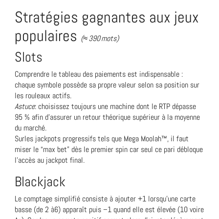
Stratégies gagnantes aux jeux
populaires
(≈ 390 mots)
Slots
Comprendre le tableau des paiements est indispensable :
chaque symbole possède sa propre valeur selon sa position sur
les rouleaux actifs.
Astuce
: choisissez toujours une machine dont le RTP dépasse
95 % afin d’assurer un retour théorique supérieur à la moyenne
du marché.
Surles jackpots progressifs tels que Mega Moolah™, il faut
miser le “max bet” dès le premier spin car seul ce pari débloque
l’accès au jackpot final.
Blackjack
Le comptage simplifié consiste à ajouter +1 lorsqu’une carte
basse (de 2 à6) apparaît puis –1 quand elle est élevée (10 voire