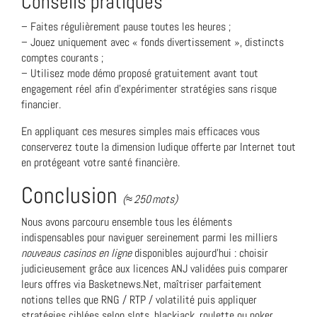
Conseils pratiques
– Faites régulièrement pause toutes les heures ;
– Jouez uniquement avec « fonds divertissement », distincts
comptes courants ;
– Utilisez mode démo proposé gratuitement avant tout
engagement réel afin d’expérimenter stratégies sans risque
financier.
En appliquant ces mesures simples mais efficaces vous
conserverez toute la dimension ludique offerte par Internet tout
en protégeant votre santé financière.
Conclusion
(≈ 250 mots)
Nous avons parcouru ensemble tous les éléments
indispensables pour naviguer sereinement parmi les milliers
nouveau​s casinos en ligne
disponibles aujourd’hui : choisir
judicieusement grâce aux licences ANJ validées puis comparer
leurs offres via Basketnews.Net, maîtriser parfaitement
notions telles que RNG / RTP / volatilité puis appliquer
stratégies ciblées selon slots, blackjack, roulette ou poker…