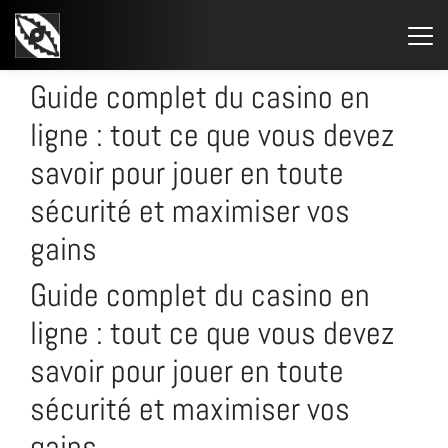
STARTSEITE
»
GUIDE COMPLET DU CASINO EN LIGNE : TOUT CE QUE VOUS DEVEZ
SAVOIR POUR JOUER EN TOUTE SÉCURITÉ ET MAXIMISER VOS GAINS
Guide complet du casino en
ligne : tout ce que vous devez
savoir pour jouer en toute
sécurité et maximiser vos
gains
Guide complet du casino en
ligne : tout ce que vous devez
savoir pour jouer en toute
sécurité et maximiser vos
gains