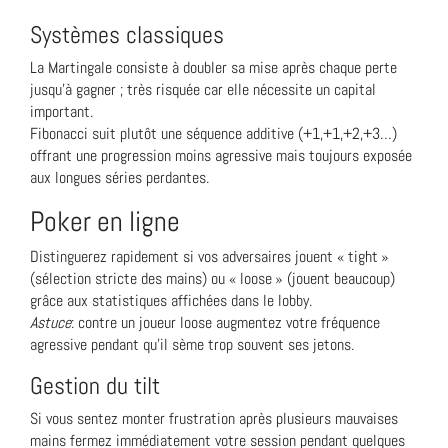
Systèmes classiques
La Martingale consiste à doubler sa mise après chaque perte
jusqu’à gagner ; très risquée car elle nécessite un capital
important.
Fibonacci suit plutôt une séquence additive (+1,+1,+2,+3…)
offrant une progression moins agressive mais toujours exposée
aux longues séries perdantes.
Poker en ligne
Distinguerez rapidement si vos adversaires jouent « tight »
(sélection stricte des mains) ou « loose » (jouent beaucoup)
grâce aux statistiques affichées dans le lobby.
Astuce
: contre un joueur loose augmentez votre fréquence
agressive pendant qu’il sème trop souvent ses jetons.
Gestion du tilt
Si vous sentez monter frustration après plusieurs mauvaises
mains fermez immédiatement votre session pendant quelques