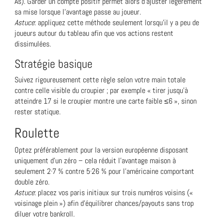
As). Garder un compte positif permet alors d’ajuster légèrement
sa mise lorsque l’avantage passe au joueur.
Astuce
: appliquez cette méthode seulement lorsqu’il y a peu de
joueurs autour du tableau afin que vos actions restent
dissimulées.
Stratégie basique
Suivez rigoureusement cette règle selon votre main totale
contre celle visible du croupier ; par exemple « tirer jusqu’à
atteindre 17 si le croupier montre une carte faible ≤6 », sinon
rester statique.
Roulette
Optez préférablement pour la version européenne disposant
uniquement d’un zéro – cela réduit l’avantage maison à
seulement 2·7 % contre 5·26 % pour l’américaine comportant
double zéro.
Astuce
: placez vos paris initiaux sur trois numéros voisins («
voisinage plein ») afin d’équilibrer chances/payouts sans trop
diluer votre bankroll.