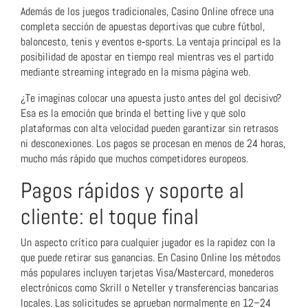
Además de los juegos tradicionales, Casino Online ofrece una
completa sección de apuestas deportivas que cubre fútbol,
baloncesto, tenis y eventos e‑sports. La ventaja principal es la
posibilidad de apostar en tiempo real mientras ves el partido
mediante streaming integrado en la misma página web.
¿Te imaginas colocar una apuesta justo antes del gol decisivo?
Esa es la emoción que brinda el betting live y que solo
plataformas con alta velocidad pueden garantizar sin retrasos
ni desconexiones. Los pagos se procesan en menos de 24 horas,
mucho más rápido que muchos competidores europeos.
Pagos rápidos y soporte al
cliente: el toque final
Un aspecto crítico para cualquier jugador es la rapidez con la
que puede retirar sus ganancias. En Casino Online los métodos
más populares incluyen tarjetas Visa/Mastercard, monederos
electrónicos como Skrill o Neteller y transferencias bancarias
locales. Las solicitudes se aprueban normalmente en 12–24