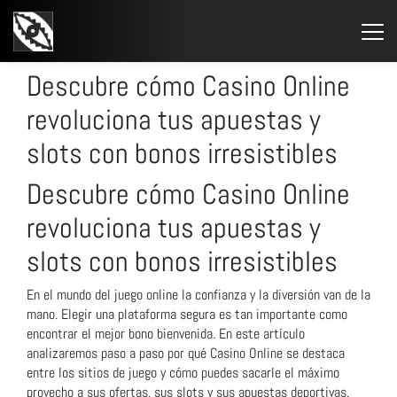
STARTSEITE
»
DESCUBRE CÓMO CASINO ONLINE REVOLUCIONA TUS APUESTAS Y
SLOTS CON BONOS IRRESISTIBLES
Descubre cómo Casino Online
revoluciona tus apuestas y
slots con bonos irresistibles
Descubre cómo Casino Online
revoluciona tus apuestas y
slots con bonos irresistibles
En el mundo del juego online la confianza y la diversión van de la
mano. Elegir una plataforma segura es tan importante como
encontrar el mejor bono bienvenida. En este artículo
analizaremos paso a paso por qué Casino Online se destaca
entre los sitios de juego y cómo puedes sacarle el máximo
provecho a sus ofertas, sus slots y sus apuestas deportivas.