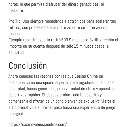
horas, lo que permite disfrutar del dinero ganado casi al
instante.
Pro Tip: Usa siempre monederos electrónicos para acelerar tus
retiros; son procesados automáticamente sin intervención
manual.
Ejemplo real: Un usuario retiró 500 € mediante Skrill y recibió el
importe en su cuenta después de sólo 15 minutos desde la
solicitud.
Conclusión
Ahora conoces las razones por las que Casino Online se
posiciona como una opción superior para jugadores que buscan
seguridad, bonos generosos, gran variedad de slots y apuestas
deportivas rápidas. Si deseas probar todo lo descrito y
comenzar a disfrutar de un bono bienvenida exclusivo, visita el
sitio oficial y da el primer paso hacia una experiencia de juego
sin igual:
https://casinovalenciaonline.com/