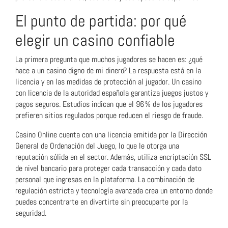
El punto de partida: por qué
elegir un casino confiable
La primera pregunta que muchos jugadores se hacen es: ¿qué
hace a un casino digno de mi dinero? La respuesta está en la
licencia y en las medidas de protección al jugador. Un casino
con licencia de la autoridad española garantiza juegos justos y
pagos seguros. Estudios indican que el 96 % de los jugadores
prefieren sitios regulados porque reducen el riesgo de fraude.
Casino Online cuenta con una licencia emitida por la Dirección
General de Ordenación del Juego, lo que le otorga una
reputación sólida en el sector. Además, utiliza encriptación SSL
de nivel bancario para proteger cada transacción y cada dato
personal que ingresas en la plataforma. La combinación de
regulación estricta y tecnología avanzada crea un entorno donde
puedes concentrarte en divertirte sin preocuparte por la
seguridad.