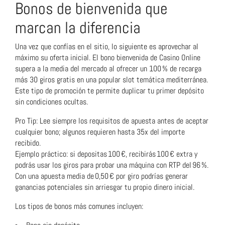
Bonos de bienvenida que
marcan la diferencia
Una vez que confías en el sitio, lo siguiente es aprovechar al
máximo su oferta inicial. El bono bienvenida de Casino Online
supera a la media del mercado al ofrecer un 100 % de recarga
más 30 giros gratis en una popular slot temática mediterránea.
Este tipo de promoción te permite duplicar tu primer depósito
sin condiciones ocultas.
Pro Tip: Lee siempre los requisitos de apuesta antes de aceptar
cualquier bono; algunos requieren hasta 35x del importe
recibido.
Ejemplo práctico: si depositas 100 €, recibirás 100 € extra y
podrás usar los giros para probar una máquina con RTP del 96 %.
Con una apuesta media de 0,50 € por giro podrías generar
ganancias potenciales sin arriesgar tu propio dinero inicial.
Los tipos de bonos más comunes incluyen: