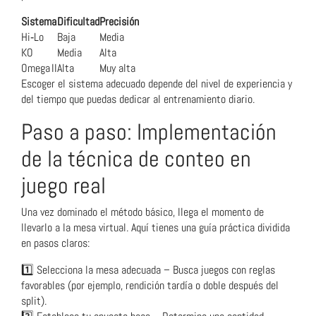
Sistema
Dificultad
Precisión
Hi‑Lo
Baja
Media
KO
Media
Alta
Omega II
Alta
Muy alta
Escoger el sistema adecuado depende del nivel de experiencia y
del tiempo que puedas dedicar al entrenamiento diario.
Paso a paso: Implementación
de la técnica de conteo en
juego real
Una vez dominado el método básico, llega el momento de
llevarlo a la mesa virtual. Aquí tienes una guía práctica dividida
en pasos claros:
1️⃣ Selecciona la mesa adecuada – Busca juegos con reglas
favorables (por ejemplo, rendición tardía o doble después del
split).