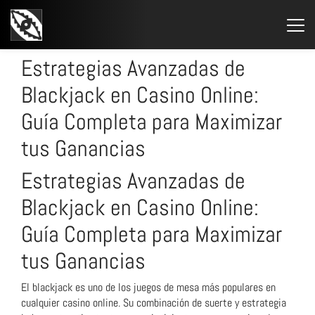
STARTSEITE
»
ESTRATEGIAS AVANZADAS DE BLACKJACK EN CASINO ONLINE:
GUÍA COMPLETA PARA MAXIMIZAR TUS GANANCIAS
Estrategias Avanzadas de
Blackjack en Casino Online:
Guía Completa para Maximizar
tus Ganancias
Estrategias Avanzadas de
Blackjack en Casino Online:
Guía Completa para Maximizar
tus Ganancias
El blackjack es uno de los juegos de mesa más populares en
cualquier casino online. Su combinación de suerte y estrategia