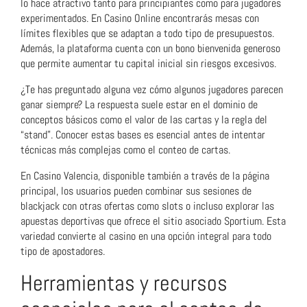
lo hace atractivo tanto para principiantes como para jugadores
experimentados. En Casino Online encontrarás mesas con
límites flexibles que se adaptan a todo tipo de presupuestos.
Además, la plataforma cuenta con un bono bienvenida generoso
que permite aumentar tu capital inicial sin riesgos excesivos.
¿Te has preguntado alguna vez cómo algunos jugadores parecen
ganar siempre? La respuesta suele estar en el dominio de
conceptos básicos como el valor de las cartas y la regla del
“stand”. Conocer estas bases es esencial antes de intentar
técnicas más complejas como el conteo de cartas.
En Casino Valencia, disponible también a través de la página
principal, los usuarios pueden combinar sus sesiones de
blackjack con otras ofertas como slots o incluso explorar las
apuestas deportivas que ofrece el sitio asociado Sportium. Esta
variedad convierte al casino en una opción integral para todo
tipo de apostadores.
Herramientas y recursos