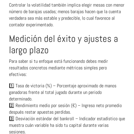
Controlar la volatilidad también implica elegir mesas con menor
número de barajas usadas; menos barajas hacen que la cuenta
verdadera sea más estable y predecible, lo cual favorece al
contador experimentado.
Medición del éxito y ajustes a
largo plazo
Para saber si tu enfoque está funcionando debes medir
resultados concretos mediante métricas simples pero
efectivas:
1️⃣ Tasa de victoria (%) – Porcentaje aproximado de manos
ganadoras frente al total jugado durante un periodo
determinado.
2️⃣ Rendimiento medio por sesión (€) – Ingreso neto promedio
después restar apuestas perdidas.
3️⃣ Desviación estándar del bankroll – Indicador estadístico que
muestra cuán variable ha sido tu capital durante varias
sesiones.