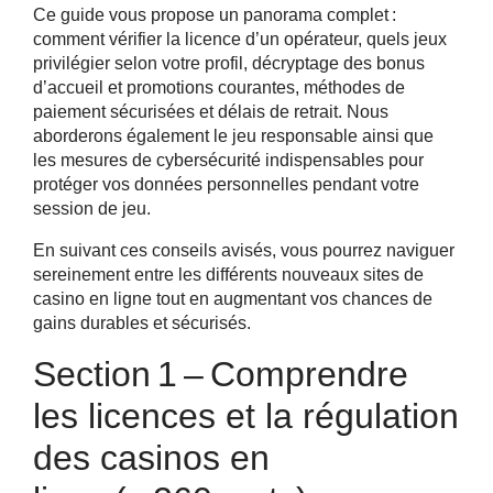
Ce guide vous propose un panorama complet :
comment vérifier la licence d’un opérateur, quels jeux
privilégier selon votre profil, décryptage des bonus
d’accueil et promotions courantes, méthodes de
paiement sécurisées et délais de retrait. Nous
aborderons également le jeu responsable ainsi que
les mesures de cybersécurité indispensables pour
protéger vos données personnelles pendant votre
session de jeu.
En suivant ces conseils avisés, vous pourrez naviguer
sereinement entre les différents nouveaux sites de
casino en ligne tout en augmentant vos chances de
gains durables et sécurisés.
Section 1 – Comprendre
les licences et la régulation
des casinos en