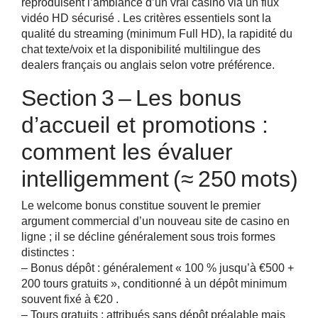
reproduisent l’ambiance d’un vrai casino via un flux
vidéo HD sécurisé . Les critères essentiels sont la
qualité du streaming (minimum Full HD), la rapidité du
chat texte/voix et la disponibilité multilingue des
dealers français ou anglais selon votre préférence.
Section 3 – Les bonus
d’accueil et promotions :
comment les évaluer
intelligemment (≈ 250 mots)
Le welcome bonus constitue souvent le premier
argument commercial d’un nouveau site de casino en
ligne ; il se décline généralement sous trois formes
distinctes :
– Bonus dépôt : généralement « 100 % jusqu’à €500 +
200 tours gratuits », conditionné à un dépôt minimum
souvent fixé à €20 .
– Tours gratuits : attribués sans dépôt préalable mais