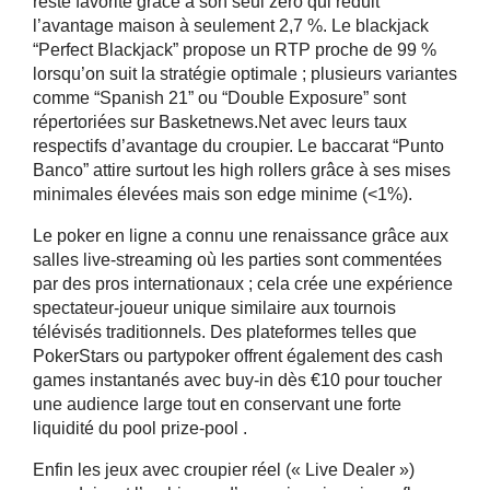
reste favorite grâce à son seul zéro qui réduit
l’avantage maison à seulement 2,7 %. Le blackjack
“Perfect Blackjack” propose un RTP proche de 99 %
lorsqu’on suit la stratégie optimale ; plusieurs variantes
comme “Spanish 21” ou “Double Exposure” sont
répertoriées sur Basketnews.Net avec leurs taux
respectifs d’avantage du croupier. Le baccarat “Punto
Banco” attire surtout les high rollers grâce à ses mises
minimales élevées mais son edge minime (<1%).
Le poker en ligne a connu une renaissance grâce aux
salles live‑streaming où les parties sont commentées
par des pros internationaux ; cela crée une expérience
spectateur‑joueur unique similaire aux tournois
télévisés traditionnels. Des plateformes telles que
PokerStars ou partypoker offrent également des cash
games instantanés avec buy‑in dès €10 pour toucher
une audience large tout en conservant une forte
liquidité du pool prize‑pool .
Enfin les jeux avec croupier réel (« Live Dealer »)