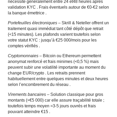
nécessite généralement entre 24 et48 heures après
validation KYC . Frais éventuels autour de €0‑€2 selon
la banque émettrice .
Portefeuilles électroniques
– Skrill & Neteller offrent un
traitement quasi immédiat tant côté dépôt que retrait
(<15 minutes). Les plafonds varient toutefois selon
votre statut KYC : jusqu’à €25 000/mois pour les
comptes vérifiés .
Cryptomonnaies
– Bitcoin ou Ethereum permettent
anonymat renforcé et frais minimes (<0,5 %) mais
peuvent subir une volatilité importante au moment du
change EUR/crypto . Les retraits prennent
habituellement entre quelques minutes et deux heures
selon l’encombrement du réseau .
Virements bancaires
– Solution classique pour gros
montants (>€5 000) car elle assure traçabilité totale ;
toutefois temps moyen =3‑5 jours ouvrés et frais
pouvant atteindre €15 .