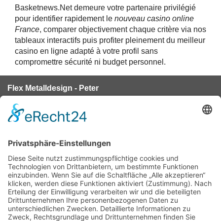
Basketnews.Net demeure votre partenaire privilégié
pour identifier rapidement le
nouveau casino online
France
, comparer objectivement chaque critère via nos
tableaux interactifs puis profiter pleinement du meilleur
casino en ligne adapté à votre profil sans
compromettre sécurité ni budget personnel.
Flex Metalldesign - Peter
Grünewaldt
ph 08152.9898084
fu 0178.6906294
email: info@flex-
metalldesign.de
Schröderweg 1, 82229