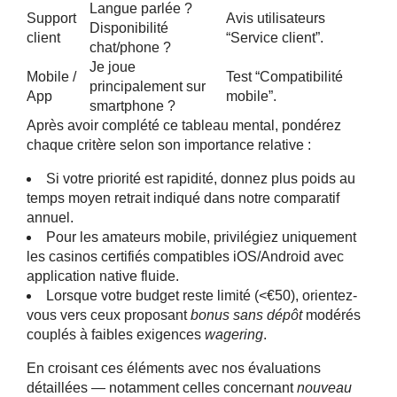
Langue parlée ?
Support
Avis utilisateurs
Disponibilité
client
“Service client”.
chat/phone ?
Je joue
Mobile /
Test “Compatibilité
principalement sur
App
mobile”.
smartphone ?
Après avoir complété ce tableau mental, pondérez
chaque critère selon son importance relative :
Si votre priorité est rapidité, donnez plus poids au
temps moyen retrait indiqué dans notre comparatif
annuel.
Pour les amateurs mobile, privilégiez uniquement
les casinos certifiés compatibles iOS/Android avec
application native fluide.
Lorsque votre budget reste limité (<€50), orientez-
vous vers ceux proposant
bonus sans dépôt
modérés
couplés à faibles exigences
wagering
.
En croisant ces éléments avec nos évaluations
détaillées — notamment celles concernant
nouveau