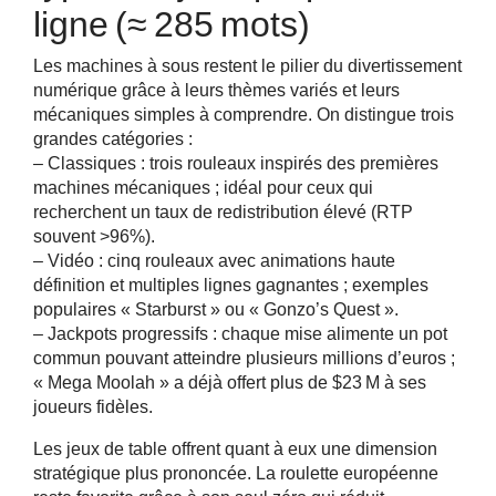
ligne (≈ 285 mots)
Les machines à sous restent le pilier du divertissement
numérique grâce à leurs thèmes variés et leurs
mécaniques simples à comprendre. On distingue trois
grandes catégories :
– Classiques : trois rouleaux inspirés des premières
machines mécaniques ; idéal pour ceux qui
recherchent un taux de redistribution élevé (RTP
souvent >96%).
– Vidéo : cinq rouleaux avec animations haute
définition et multiples lignes gagnantes ; exemples
populaires « Starburst » ou « Gonzo’s Quest ».
– Jackpots progressifs : chaque mise alimente un pot
commun pouvant atteindre plusieurs millions d’euros ;
« Mega Moolah » a déjà offert plus de $23 M à ses
joueurs fidèles.
Les jeux de table offrent quant à eux une dimension
stratégique plus prononcée. La roulette européenne