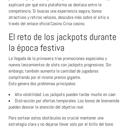
explicaré por qué esta plataforma se destaca entre la
competencia. Si buscas una experiencia segura, bonos
atractivos y retiros veloces, descubre más sobre el sitio a
través del enlace oficial Casino Cirsa casino.
El reto de los jackpots durante
la época festiva
La llegada de la primavera trae promociones especiales y
nuevos lanzamientos de slots con jackpots progresivos. Sin
embargo, también aumenta la cantidad de jugadores
compitiendo por el mismo premio gigante.
Esto genera dos problemas principales:
Alta volatilidad: Los jackpots pueden tardar mucho en caer.
Distracción por ofertas temporales: Los bonos de bienvenida
pueden desviar la atención del objetivo real.
Para sortear estos obstáculos es crucial mantener una
estrategia clara y no dejarse llevar solo por el brillo del bono