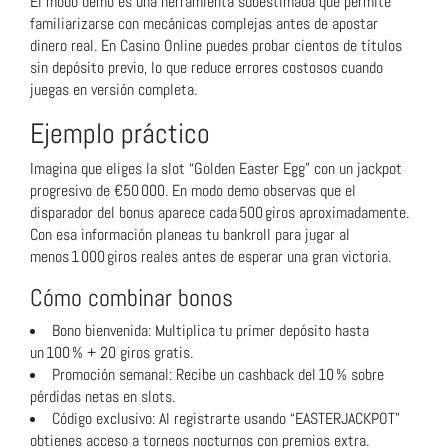
El modo demo es una herramienta subestimada que permite
familiarizarse con mecánicas complejas antes de apostar
dinero real. En Casino Online puedes probar cientos de títulos
sin depósito previo, lo que reduce errores costosos cuando
juegas en versión completa.
Ejemplo práctico
Imagina que eliges la slot “Golden Easter Egg” con un jackpot
progresivo de €50 000. En modo demo observas que el
disparador del bonus aparece cada 500 giros aproximadamente.
Con esa información planeas tu bankroll para jugar al
menos 1 000 giros reales antes de esperar una gran victoria.
Cómo combinar bonos
Bono bienvenida: Multiplica tu primer depósito hasta
un 100 % + 20 giros gratis.
Promoción semanal: Recibe un cashback del 10 % sobre
pérdidas netas en slots.
Código exclusivo: Al registrarte usando “EASTERJACKPOT”
obtienes acceso a torneos nocturnos con premios extra.