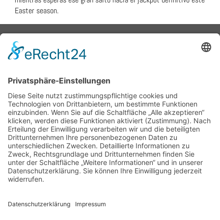
Easter season.
Flex Metalldesign - Peter
Grünewaldt
ph 08152.9898084
fu 0178.6906294
email: info@flex-
metalldesign.de
Schröderweg 1, 82229 Seefeld
Bayern, Germany