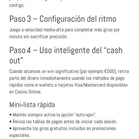
contigo.
Paso 3 – Configuración del ritmo
Juega a velocidad media‑alta para completar más giros por
minuto sin sacrificar precisión.
Paso 4 – Uso inteligente del “cash
out”
Cuando alcances un win significativo (por ejemplo €500), retira
parte del dinero inmediatamente usando los métodos de pago
rápidos como e-wallets o tarjetas Visa/Mastercard disponibles
en Casino Online.
Mini‑lista rápida
• Mantén siempre activa la opción “auto‑spin”.
• Revisa las tablas de pagos antes de iniciar cada sesión.
• Aprovecha los giros gratuitos incluidos en promociones
especiales.