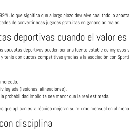
99 %, lo que significa que a largo plazo devuelve casi todo lo apost
dades de convertir esas jugadas gratuitas en ganancias reales.
as deportivas cuando el valor es 
as apuestas deportivas pueden ser una fuente estable de ingresos si
y tenis con cuotas competitivas gracias a la asociación con Sport
l mercado.
vilegiada (lesiones, alineaciones).
la probabilidad implícita sea menor que la real estimada.
res que aplican esta técnica mejoran su retorno mensual en al meno
con disciplina