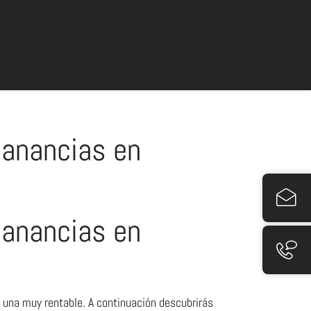
Ganancias en
Ganancias en
 y una muy rentable. A continuación descubrirás