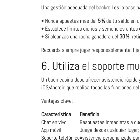
Una gestión adecuada del bankroll es la base pa
• Nunca apuestes más del
5 %
de tu saldo en u
• Establece límites diarios y semanales antes d
• Si alcanzas una racha ganadora del
30 %
, ret
Recuerda siempre jugar responsablemente; fija a
6. Utiliza el soporte mu
Un buen casino debe ofrecer asistencia rápida y
iOS/Android que replica todas las funciones del 
Ventajas clave:
Característica
Beneficio
Chat en vivo
Respuestas inmediatas a dud
App móvil
Juega desde cualquier lugar;
Soporte telefónico
Asistencia personalizada pa