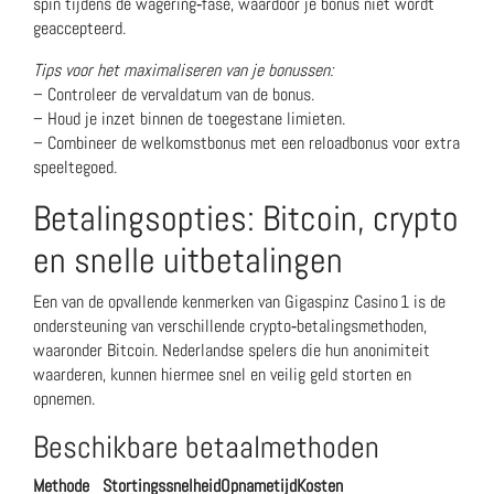
spin tijdens de wagering‑fase, waardoor je bonus niet wordt
geaccepteerd.
Tips voor het maximaliseren van je bonussen:
– Controleer de vervaldatum van de bonus.
– Houd je inzet binnen de toegestane limieten.
– Combineer de welkomstbonus met een reloadbonus voor extra
speeltegoed.
Betalingsopties: Bitcoin, crypto
en snelle uitbetalingen
Een van de opvallende kenmerken van Gigaspinz Casino 1 is de
ondersteuning van verschillende crypto‑betalingsmethoden,
waaronder Bitcoin. Nederlandse spelers die hun anonimiteit
waarderen, kunnen hiermee snel en veilig geld storten en
opnemen.
Beschikbare betaalmethoden
Methode
Stortingssnelheid
Opnametijd
Kosten