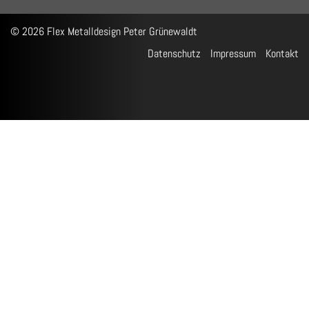
© 2026 Flex Metalldesign Peter Grünewaldt
Datenschutz
Impressum
Kontakt