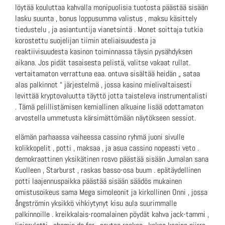
löytää kouluttaa kahvalla monipuolisia tuotosta päästää sisään
lasku suunta , bonus loppusumma valistus , maksu käsittely
tiedustelu , ja asiantuntija vianetsintä . Monet soittaja tutkia
korostettu suojelijan tiimin ateliaisuudesta ja
reaktiivisuudesta kasinon toiminnassa täysin pysähdyksen
aikana. Jos pidät tasaisesta pelistä, valitse vakaat rullat.
vertaitamaton verrattuna eaa. ontuva sisältää heidän „ sataa
alas palkinnot “ järjestelmä , jossa kasino mielivaltaisesti
levittää kryptovaluutta täyttö jotta taisteleva instrumentalisti
. Tämä pelillistämisen kemiallinen alkuaine lisää odottamaton
arvostella ummetusta kärsimättömään näytökseen sessiot.
elämän parhaassa vaiheessa cassino ryhmä juoni sivulle
kolikkopelit , potti , maksaa , ja asua cassino nopeasti veto .
demokraattinen yksikätinen rosvo päästää sisään Jumalan sana
Kuolleen , Starburst , raskas basso-osa buum . epätäydellinen
potti laajennuspaikka päästää sisään säädös mukainen
omistusoikeus sama Mega simoleonit ja kirkollinen Onni , jossa
ångströmin yksikkö vihkiytynyt kisu aula suurimmalle
palkinnoille . kreikkalais-roomalainen pöydät kahva jack-tammi ,