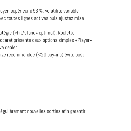
oyen supérieur à 96 %, volatilité variable
vec toutes lignes actives puis ajustez mise
atégie («hit/stand» optimal). Roulette
ccarat présente deux options simples «Player»
ve dealer
size recommandée (<20 buy‑ins) évite bust
gulièrement nouvelles sorties afin garantir