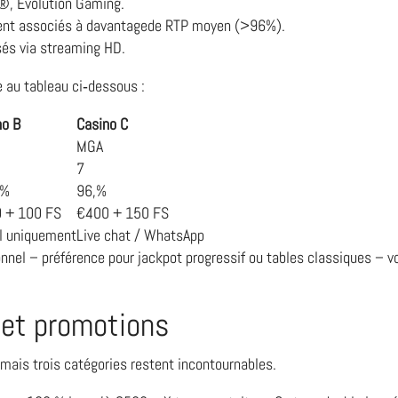
®, Evolution Gaming.
vent associés à davantagede RTP moyen (>96%).
usés via streaming HD.
 au tableau ci‑dessous :
no B
Casino C
MGA
7
 %
96,%
 + 100 FS
€400 + 150 FS
l uniquement
Live chat / WhatsApp
nnel – préférence pour jackpot progressif ou tables classiques – v
 et promotions
ais trois catégories restent incontournables.