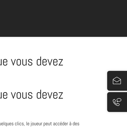
ue vous devez
ue vous devez
elques clics, le joueur peut accéder à des