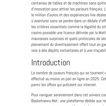
centaines de tables et de machines sans quitte
d’innovation pour attirer les parieurs français
le million d’euros et des expériences live deal
s’aventurer sans se perdre dans un dédale d’of
les critères essentiels comme la légalité du sit
casino possède une licence délivrée par la Mal
mauvaises surprises et quels protocoles de séc
pleinement du divertissement offert tout en gard
voie à des dépôts instantanés et à une traçabil
Introduction
Le nombre de joueurs français qui se tournent 
effectué au moins un pari en ligne en 2025. Cet
parmi les offres qui pullulent sur internet.
Pour naviguer sereinement dans cet univers co
Basketnews.Net : une plateforme dédiée aux re