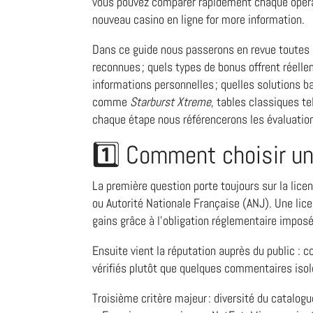
vous pouvez comparer rapidement chaque opérate
nouveau casino en ligne
for more information.
Dans ce guide nous passerons en revue toutes l
reconnues ; quels types de bonus offrent réell
informations personnelles ; quelles solutions ba
comme
Starburst Xtreme
, tables classiques t
chaque étape nous référencerons les évaluation
1️⃣ Comment choisir un
La première question porte toujours sur la li
ou Autorité Nationale Française (ANJ). Une lic
gains grâce à l’obligation réglementaire impos
Ensuite vient la réputation auprès du public : 
vérifiés plutôt que quelques commentaires isol
Troisième critère majeur : diversité du catalogu