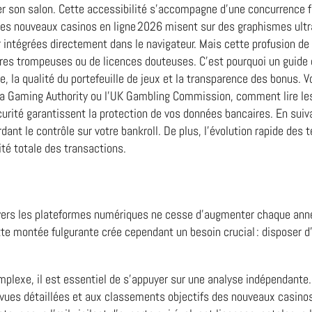
r son salon. Cette accessibilité s’accompagne d’une concurrence fé
. Les nouveaux casinos en ligne 2026 misent sur des graphismes ult
er intégrées directement dans le navigateur. Mais cette profusion d
fres trompeuses ou de licences douteuses. C’est pourquoi un guide c
e, la qualité du portefeuille de jeux et la transparence des bonus. 
ta Gaming Authority ou l’UK Gambling Commission, comment lire les 
urité garantissent la protection de vos données bancaires. En sui
ant le contrôle sur votre bankroll. De plus, l’évolution rapide des 
ité totale des transactions.
vers les plateformes numériques ne cesse d’augmenter chaque année
te montée fulgurante crée cependant un besoin crucial : disposer d’u
mplexe, il est essentiel de s’appuyer sur une analyse indépendant
vues détaillées et aux classements objectifs des nouveaux casinos