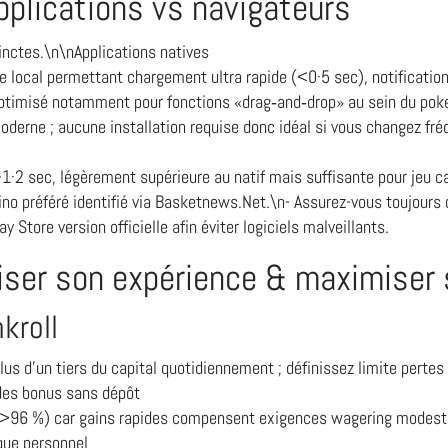
applications vs navigateurs
inctes.\n\nApplications natives
e local permettant chargement ultra rapide (<0·5 sec), notificati
optimisé notamment pour fonctions «drag‑and‑drop» au sein du poke
erne ; aucune installation requise donc idéal si vous changez fré
·2 sec, légèrement supérieure au natif mais suffisante pour jeu 
sino préféré identifié via Basketnews.Net.\n- Assurez-vous toujour
y Store version officielle afin éviter logiciels malveillants.
iser son expérience & maximiser 
kroll
us d’un tiers du capital quotidiennement ; définissez limite perte
 des bonus sans dépôt
 (>96 %) car gains rapides compensent exigences wagering modeste
que personnel