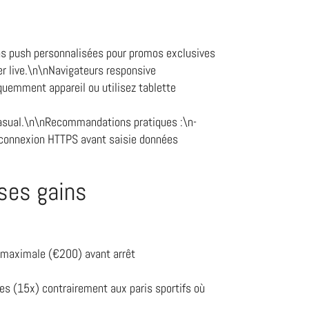
ons push personnalisées pour promos exclusives
r live.\n\nNavigateurs responsive
quemment appareil ou utilisez tablette
casual.\n\nRecommandations pratiques :\n-
s connexion HTTPS avant saisie données
ses gains
s maximale (€200) avant arrêt
s (15x) contrairement aux paris sportifs où