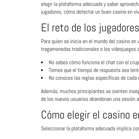
elegir la plataforma adecuada y saber aprovecha
jugadores, cómo detectar un buen casino en viv
El reto de los jugadore
Para quien se inicia en el mundo del casino en v
tragamonedas tradicionales o los videojuegos 
No sabes cómo funciona el chat con el crupi
Temes que el tiempo de respuesta sea lent
No conoces las reglas específicas de cada
Además, muchos principiantes se sienten insegur
de los nuevos usuarios abandonan una sesión an
Cómo elegir el casino en
Seleccionar la plataforma adecuada implica comp