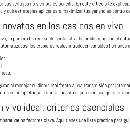
r sus ventajas no siempre es sencillo. En este artículo te explicar
o y qué estrategias aplicar para maximizar tus ganancias dentro de
s novatos en los casinos en vivo
ivo, la primera barrera suele ser la falta de familiaridad con el ento
automatizados, los crupieres reales introducen variables humanas 
er.
o.
 mesa.
os al manejar su dinero real frente a una transmisión por internet
tes de completar su primera apuesta si perciben cualquier retraso
 vivo ideal: criterios esenciales
arar varios factores clave. Aquí tienes una lista práctica para guia