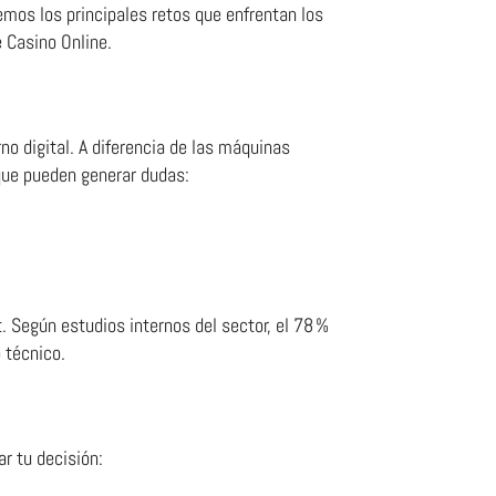
emos los principales retos que enfrentan los
 Casino Online.
rno digital. A diferencia de las máquinas
que pueden generar dudas:
. Según estudios internos del sector, el 78 %
 técnico.
r tu decisión: