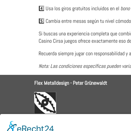
4️⃣ Usa los giros gratuitos incluidos en el
bono 
5️⃣ Cambia entre mesas según tu nivel cómodo; 
Si buscas una experiencia completa que combin
Casino Cirsa juegos
ofrece exactamente eso den
Recuerda siempre jugar con responsabilidad y a
Nota: Las condiciones específicas pueden variar
Flex Metalldesign - Peter Grünewaldt
ph 08152.9898084
fu 0178.6906294