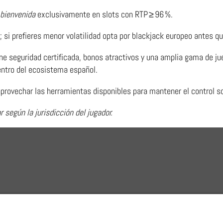
bienvenida
exclusivamente en slots con RTP ≥ 96 %.
si prefieres menor volatilidad opta por blackjack europeo antes qu
e seguridad certificada, bonos atractivos y una amplia gama de ju
tro del ecosistema español.​
provechar las herramientas disponibles para mantener el control sob
 según la jurisdicción del jugador.