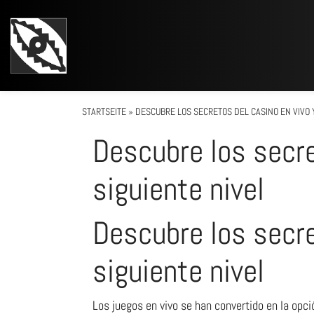
STARTSEITE
»
DESCUBRE LOS SECRETOS DEL CASINO EN VIVO Y
Descubre los secret
siguiente nivel
Descubre los secret
siguiente nivel
Los juegos en vivo se han convertido en la opc