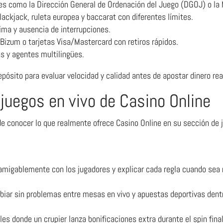
les como la Dirección General de Ordenación del Juego (DGOJ) o la 
lackjack, ruleta europea y baccarat con diferentes límites.
ma y ausencia de interrupciones.
izum o tarjetas Visa/Mastercard con retiros rápidos.
s y agentes multilingües.
pósito para evaluar velocidad y calidad antes de apostar dinero rea
 juegos en vivo de Casino Online
de conocer lo que realmente ofrece Casino Online en su sección de j
amigablemente con los jugadores y explicar cada regla cuando sea 
biar sin problemas entre mesas en vivo y apuestas deportivas dent
s donde un crupier lanza bonificaciones extra durante el spin fina