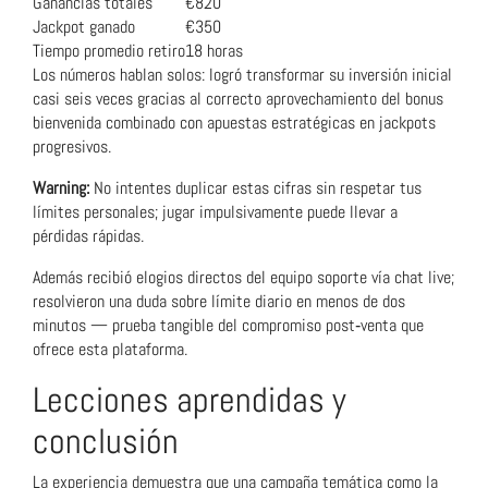
Ganancias totales
€820
Jackpot ganado
€350
Tiempo promedio retiro
18 horas
Los números hablan solos: logró transformar su inversión inicial
casi seis veces gracias al correcto aprovechamiento del bonus
bienvenida combinado con apuestas estratégicas en jackpots
progresivos.
Warning:
No intentes duplicar estas cifras sin respetar tus
límites personales; jugar impulsivamente puede llevar a
pérdidas rápidas.
Además recibió elogios directos del equipo soporte vía chat live;
resolvieron una duda sobre límite diario en menos de dos
minutos — prueba tangible del compromiso post‑venta que
ofrece esta plataforma.
Lecciones aprendidas y
conclusión
La experiencia demuestra que una campaña temática como la