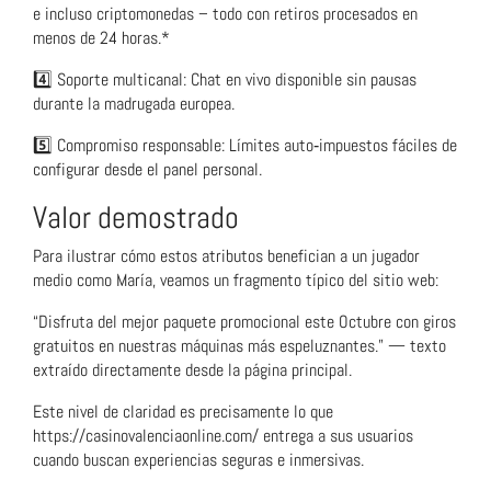
e incluso criptomonedas – todo con retiros procesados en
menos de 24 horas.*
4️⃣ Soporte multicanal: Chat en vivo disponible sin pausas
durante la madrugada europea.
5️⃣ Compromiso responsable: Límites auto‑impuestos fáciles de
configurar desde el panel personal.
Valor demostrado
Para ilustrar cómo estos atributos benefician a un jugador
medio como María, veamos un fragmento típico del sitio web:
“Disfruta del mejor paquete promocional este Octubre con giros
gratuitos en nuestras máquinas más espeluznantes.” — texto
extraído directamente desde la página principal.
Este nivel de claridad es precisamente lo que
https://casinovalenciaonline.com/
entrega a sus usuarios
cuando buscan experiencias seguras e inmersivas.