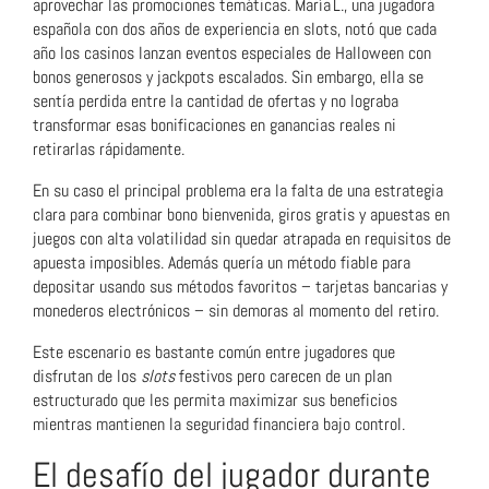
aprovechar las promociones temáticas. María L., una jugadora
española con dos años de experiencia en slots, notó que cada
año los casinos lanzan eventos especiales de Halloween con
bonos generosos y jackpots escalados. Sin embargo, ella se
sentía perdida entre la cantidad de ofertas y no lograba
transformar esas bonificaciones en ganancias reales ni
retirarlas rápidamente.
En su caso el principal problema era la falta de una estrategia
clara para combinar bono bienvenida, giros gratis y apuestas en
juegos con alta volatilidad sin quedar atrapada en requisitos de
apuesta imposibles. Además quería un método fiable para
depositar usando sus métodos favoritos – tarjetas bancarias y
monederos electrónicos – sin demoras al momento del retiro.
Este escenario es bastante común entre jugadores que
disfrutan de los
slots
festivos pero carecen de un plan
estructurado que les permita maximizar sus beneficios
mientras mantienen la seguridad financiera bajo control.
El desafío del jugador durante