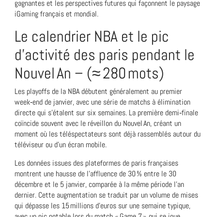
gagnantes et les perspectives futures qui façonnent le paysage
iGaming français et mondial.
Le calendrier NBA et le pic
d’activité des paris pendant le
Nouvel An – (≈ 280 mots)
Les playoffs de la NBA débutent généralement au premier
week‑end de janvier, avec une série de matchs à élimination
directe qui s’étalent sur six semaines. La première demi‑finale
coïncide souvent avec le réveillon du Nouvel An, créant un
moment où les téléspectateurs sont déjà rassemblés autour du
téléviseur ou d’un écran mobile.
Les données issues des plateformes de paris françaises
montrent une hausse de l’affluence de 30 % entre le 30
décembre et le 5 janvier, comparée à la même période l’an
dernier. Cette augmentation se traduit par un volume de mises
qui dépasse les 15 millions d’euros sur une semaine typique,
avec un pic notable lors du match « Game 7 » qui se joue