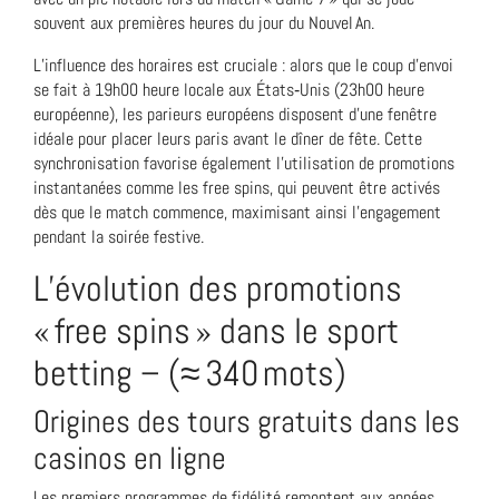
souvent aux premières heures du jour du Nouvel An.
L’influence des horaires est cruciale : alors que le coup d’envoi
se fait à 19h00 heure locale aux États‑Unis (23h00 heure
européenne), les parieurs européens disposent d’une fenêtre
idéale pour placer leurs paris avant le dîner de fête. Cette
synchronisation favorise également l’utilisation de promotions
instantanées comme les free spins, qui peuvent être activés
dès que le match commence, maximisant ainsi l’engagement
pendant la soirée festive.
L’évolution des promotions
« free spins » dans le sport
betting – (≈ 340 mots)
Origines des tours gratuits dans les
casinos en ligne
Les premiers programmes de fidélité remontent aux années