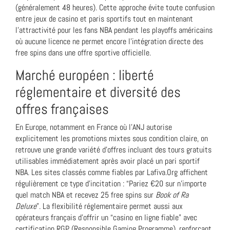
(généralement 48 heures). Cette approche évite toute confusion
entre jeux de casino et paris sportifs tout en maintenant
l’attractivité pour les fans NBA pendant les playoffs américains
où aucune licence ne permet encore l’intégration directe des
free spins dans une offre sportive officielle.
Marché européen : liberté
réglementaire et diversité des
offres françaises
En Europe, notamment en France où l’ANJ autorise
explicitement les promotions mixtes sous condition claire, on
retrouve une grande variété d’offres incluant des tours gratuits
utilisables immédiatement après avoir placé un pari sportif
NBA. Les sites classés comme fiables par Lafiva.Org affichent
régulièrement ce type d’incitation : “Pariez €20 sur n’importe
quel match NBA et recevez 25 free spins sur
Book of Ra
Deluxe
”. La flexibilité réglementaire permet aussi aux
opérateurs français d’offrir un “casino en ligne fiable” avec
certification RGP (Responsible Gaming Programme), renforçant