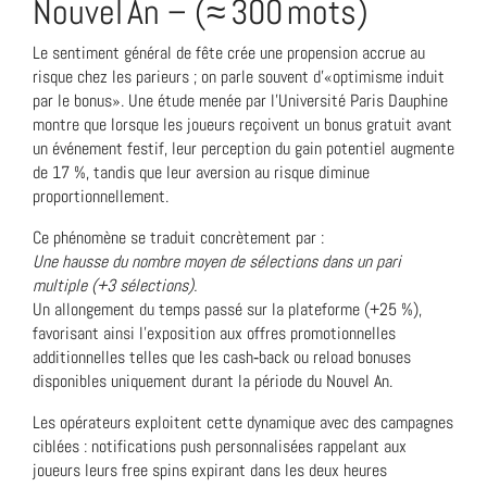
Nouvel An – (≈ 300 mots)
Le sentiment général de fête crée une propension accrue au
risque chez les parieurs ; on parle souvent d’«optimisme induit
par le bonus». Une étude menée par l’Université Paris Dauphine
montre que lorsque les joueurs reçoivent un bonus gratuit avant
un événement festif, leur perception du gain potentiel augmente
de 17 %, tandis que leur aversion au risque diminue
proportionnellement.
Ce phénomène se traduit concrètement par :
Une hausse du nombre moyen de sélections dans un pari
multiple (+3 sélections).
Un allongement du temps passé sur la plateforme (+25 %),
favorisant ainsi l’exposition aux offres promotionnelles
additionnelles telles que les cash‑back ou reload bonuses
disponibles uniquement durant la période du Nouvel An.
Les opérateurs exploitent cette dynamique avec des campagnes
ciblées : notifications push personnalisées rappelant aux
joueurs leurs free spins expirant dans les deux heures