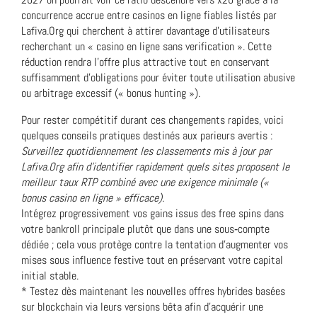
concurrence accrue entre casinos en ligne fiables listés par
Lafiva.Org qui cherchent à attirer davantage d’utilisateurs
recherchant un « casino en ligne sans verification ». Cette
réduction rendra l’offre plus attractive tout en conservant
suffisamment d’obligations pour éviter toute utilisation abusive
ou arbitrage excessif (« bonus hunting »).
Pour rester compétitif durant ces changements rapides, voici
quelques conseils pratiques destinés aux parieurs avertis :
Surveillez quotidiennement les classements mis à jour par
Lafiva.Org afin d’identifier rapidement quels sites proposent le
meilleur taux RTP combiné avec une exigence minimale («
bonus casino en ligne » efficace).
Intégrez progressivement vos gains issus des free spins dans
votre bankroll principale plutôt que dans une sous‑compte
dédiée ; cela vous protège contre la tentation d’augmenter vos
mises sous influence festive tout en préservant votre capital
initial stable.
* Testez dès maintenant les nouvelles offres hybrides basées
sur blockchain via leurs versions bêta afin d’acquérir une