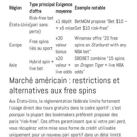
Type principal
Exigence
Région
Exemple notable
d’offre
moyenne
Risk‑free bet
x1 dépôt
BetMGM propose “Bet $10 –
États‑Unis
(pari sans
+ x5 mise
Get $10 risk‑free”
perte)
x30
Winamax offre “20 free
Free spins
Europe
valeur
spins on
Starburst
with any
liés au sport
bonus
NBA bet”
x20
SBOBET combine “15 spins
Hybrid spin +
Asie
valeur +
on
Dragon Tiger
+ live NBA
live bet
live odds
odds”
Marché américain : restrictions et
alternatives aux free spins
Aux États‑Unis, la réglementation fédérale limite fortement
l’usage direct des tours gratuits dans le cadre sportif ; c’est
pourquoi la plupart des bookmakers préfèrent proposer des
paris “risk‑free”. Ces offres garantissent que si votre pari perd,
vous récupérez votre mise sous forme de crédit utilisable
uniquement pour un nouveau pari sportif dans un délai limité