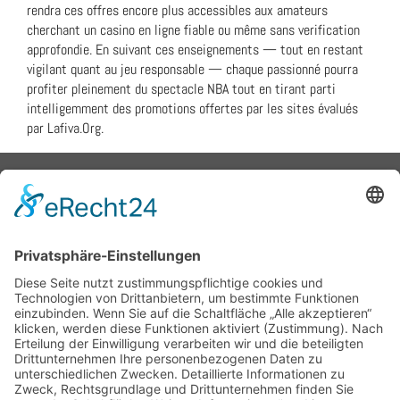
rendra ces offres encore plus accessibles aux amateurs
cherchant un casino en ligne fiable ou même sans verification
approfondie. En suivant ces enseignements — tout en restant
vigilant quant au jeu responsable — chaque passionné pourra
profiter pleinement du spectacle NBA tout en tirant parti
intelligemment des promotions offertes par les sites évalués
par Lafiva.Org.​
Flex Metalldesign - Peter
Grünewaldt
ph 08152.9898084
fu 0178.6906294
email: info@flex-
metalldesign.de