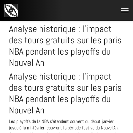
STARTSEITE
»
ANALYSE HISTORIQUE : L’IMPACT DES TOURS GRATUITS SUR LES
PARIS NBA PENDANT LES PLAYOFFS DU NOUVEL AN
Analyse historique : l’impact
des tours gratuits sur les paris
NBA pendant les playoffs du
Nouvel An
Analyse historique : l’impact
des tours gratuits sur les paris
NBA pendant les playoffs du
Nouvel An
Les playoffs de la NBA s’étendent souvent du début janvier
jusqu’à la mi‑février, couvrant la période festive du Nouvel An.