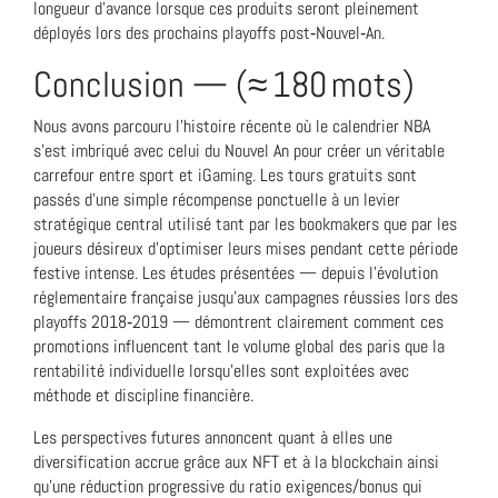
longueur d’avance lorsque ces produits seront pleinement
déployés lors des prochains playoffs post‑Nouvel‑An.
Conclusion — (≈ 180 mots)
Nous avons parcouru l’histoire récente où le calendrier NBA
s’est imbriqué avec celui du Nouvel An pour créer un véritable
carrefour entre sport et iGaming. Les tours gratuits sont
passés d’une simple récompense ponctuelle à un levier
stratégique central utilisé tant par les bookmakers que par les
joueurs désireux d’optimiser leurs mises pendant cette période
festive intense. Les études présentées — depuis l’évolution
réglementaire française jusqu’aux campagnes réussies lors des
playoffs 2018‑2019 — démontrent clairement comment ces
promotions influencent tant le volume global des paris que la
rentabilité individuelle lorsqu’elles sont exploitées avec
méthode et discipline financière.
Les perspectives futures annoncent quant à elles une
diversification accrue grâce aux NFT et à la blockchain ainsi
qu’une réduction progressive du ratio exigences/bonus qui