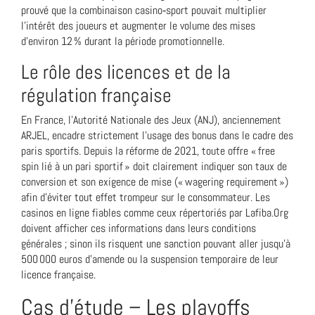
prouvé que la combinaison casino‑sport pouvait multiplier
l’intérêt des joueurs et augmenter le volume des mises
d’environ 12 % durant la période promotionnelle.
Le rôle des licences et de la
régulation française
En France, l’Autorité Nationale des Jeux (ANJ), anciennement
ARJEL, encadre strictement l’usage des bonus dans le cadre des
paris sportifs. Depuis la réforme de 2021, toute offre « free
spin lié à un pari sportif » doit clairement indiquer son taux de
conversion et son exigence de mise (« wagering requirement »)
afin d’éviter tout effet trompeur sur le consommateur. Les
casinos en ligne fiables comme ceux répertoriés par Lafiba.Org
doivent afficher ces informations dans leurs conditions
générales ; sinon ils risquent une sanction pouvant aller jusqu’à
500 000 euros d’amende ou la suspension temporaire de leur
licence française.
Cas d’étude – Les playoffs