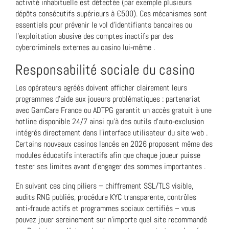
activité inhabituelle est détectée (par exemple plusieurs
dépôts consécutifs supérieurs à €500). Ces mécanismes sont
essentiels pour prévenir le vol d’identifiants bancaires ou
l’exploitation abusive des comptes inactifs par des
cybercriminels externes au casino lui‑même .
Responsabilité sociale du casino
Les opérateurs agréés doivent afficher clairement leurs
programmes d’aide aux joueurs problématiques : partenariat
avec GamCare France ou ADTPG garantit un accès gratuit à une
hotline disponible 24/7 ainsi qu’à des outils d’auto‑exclusion
intégrés directement dans l’interface utilisateur du site web .
Certains nouveaux casinos lancés en 2026 proposent même des
modules éducatifs interactifs afin que chaque joueur puisse
tester ses limites avant d’engager des sommes importantes .
En suivant ces cinq piliers – chiffrement SSL/TLS visible,
audits RNG publiés, procédure KYC transparente, contrôles
anti‑fraude actifs et programmes sociaux certifiés – vous
pouvez jouer sereinement sur n’importe quel site recommandé