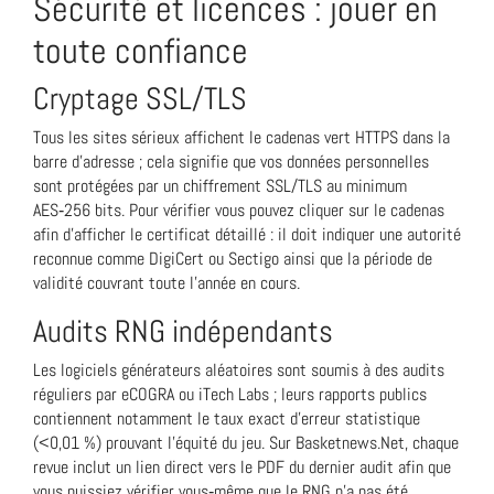
Sécurité et licences : jouer en
toute confiance
Cryptage SSL/TLS
Tous les sites sérieux affichent le cadenas vert HTTPS dans la
barre d’adresse ; cela signifie que vos données personnelles
sont protégées par un chiffrement SSL/TLS au minimum
AES‑256 bits. Pour vérifier vous pouvez cliquer sur le cadenas
afin d’afficher le certificat détaillé : il doit indiquer une autorité
reconnue comme DigiCert ou Sectigo ainsi que la période de
validité couvrant toute l’année en cours.
Audits RNG indépendants
Les logiciels générateurs aléatoires sont soumis à des audits
réguliers par eCOGRA ou iTech Labs ; leurs rapports publics
contiennent notamment le taux exact d’erreur statistique
(<0,01 %) prouvant l’équité du jeu. Sur Basketnews.Net, chaque
revue inclut un lien direct vers le PDF du dernier audit afin que
vous puissiez vérifier vous‑même que le RNG n’a pas été