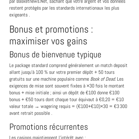
par Basketnews.Net, sachant que votre argent et vos données
restent protégés par les standards internationaux les plus
exigeants .
Bonus et promotions :
maximiser vos gains
Bonus de bienvenue typique
Le package standard comprend généralement un match deposit
allant jusqu’à 100 % sur votre premier dépôt + 50 tours
gratuits sur une machine populaire comme
Book of Dead
. Les
exigences de mise sont souvent fixées à ×30 fois le montant
bonus + mise initiale ; ainsi un dépôt de €100 donne €100
bonus + €50 tours dont chaque tour équivaut à €0,20 = €10
valeur totale → wagering requis = (€100+€10)×30 = €3 300
avant retrait possible .
Promotions récurrentes
Les casinos maintiennent l’intérêt avec :