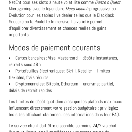
NetEnt pour ses slots à haute volatilité comme
Gonzo’s Quest
,
Microgaming avec le légendaire
Mega Moolah
progressive, ou
Evolution pour les tables live dealer telles que le Blackjack
Squeeze ou la Roulette Immersive. La variété permet
d’équilibrer divertissement et chances réelles de gains
importants.
Modes de paiement courants
Cartes bancaires : Visa, Mastercard – dépôts instantanés,
retraits sous 48 h
Portefeuilles électroniques : Skrill, Neteller – limites
flexibles, frais réduits
Cryptomonnaies : Bitcoin, Ethereum – anonymat partiel,
délais de retrait rapides
Les limites de dépôt quotidien ainsi que les plafonds maximaux
influencent directement votre gestion budgétaire ; privilégiez
les sites affichant clairement ces informations dans leur FAQ.
Le service client doit être disponible au moins 24/7 via chat