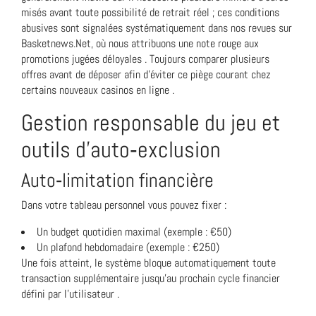
misés avant toute possibilité de retrait réel ; ces conditions
abusives sont signalées systématiquement dans nos revues sur
Basketnews.Net, où nous attribuons une note rouge aux
promotions jugées déloyales . Toujours comparer plusieurs
offres avant de déposer afin d’éviter ce piège courant chez
certains nouveaux casinos en ligne .
Gestion responsable du jeu et
outils d’auto‑exclusion
Auto‑limitation financière
Dans votre tableau personnel vous pouvez fixer :
Un budget quotidien maximal (exemple : €50)
Un plafond hebdomadaire (exemple : €250)
Une fois atteint, le système bloque automatiquement toute
transaction supplémentaire jusqu’au prochain cycle financier
défini par l’utilisateur .