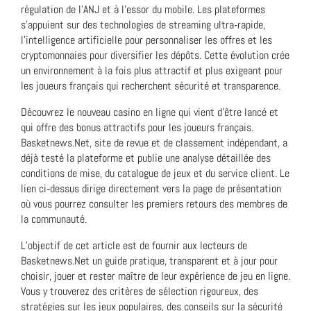
régulation de l’ANJ et à l’essor du mobile. Les plateformes
s’appuient sur des technologies de streaming ultra‑rapide,
l’intelligence artificielle pour personnaliser les offres et les
cryptomonnaies pour diversifier les dépôts. Cette évolution crée
un environnement à la fois plus attractif et plus exigeant pour
les joueurs français qui recherchent sécurité et transparence.
Découvrez le
nouveau casino en ligne
qui vient d’être lancé et
qui offre des bonus attractifs pour les joueurs français.
Basketnews.Net, site de revue et de classement indépendant, a
déjà testé la plateforme et publie une analyse détaillée des
conditions de mise, du catalogue de jeux et du service client. Le
lien ci‑dessus dirige directement vers la page de présentation
où vous pourrez consulter les premiers retours des membres de
la communauté.
L’objectif de cet article est de fournir aux lecteurs de
Basketnews.Net un guide pratique, transparent et à jour pour
choisir, jouer et rester maître de leur expérience de jeu en ligne.
Vous y trouverez des critères de sélection rigoureux, des
stratégies sur les jeux populaires, des conseils sur la sécurité