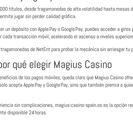
000 títulos, desde tragamonedas de alta volatilidad hasta mesas de
ermite jugar sin perder calidad gráfica.
cer un depósito con Apple Pay o Google Pay, puedes acceder a giros 
r cada transacción móvil, acelerando el ascenso a niveles superior
 tragamonedas de NetEnt para probar la mecánica sin arriesgar tu p
por qué elegir Magius Casino
beneficios de los pagos móviles, queda claro que Magius Casino ofr
olo acepta Apple Pay y Google Pay, sino que también premia a quiene
eriencia sin complicaciones,
magius-casino-spain.es
es la opción re
nte disponible 24 horas.