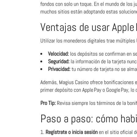
fondos con solo un toque. En el mundo de los ju
muchos sitios están adoptando estas solucione
Ventajas de usar Apple
Utilizar los monederos digitales trae múltiples 
Velocidad:
los depósitos se confirman en se
Seguridad:
la información de la tarjeta nunca
Privacidad:
tu número de tarjeta no se alma
Además, Magius Casino ofrece bonificaciones e
primer depósito con Apple Pay o Google Pay, lo
Pro Tip:
Revisa siempre los términos de la boni
Paso a paso: cómo habil
Regístrate o inicia sesión
en el sitio oficial