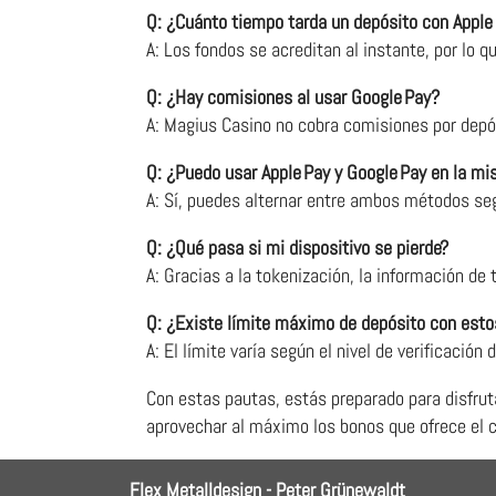
Q: ¿Cuánto tiempo tarda un depósito con Apple
A: Los fondos se acreditan al instante, por lo 
Q: ¿Hay comisiones al usar Google Pay?
A: Magius Casino no cobra comisiones por depó
Q: ¿Puedo usar Apple Pay y Google Pay en la m
A: Sí, puedes alternar entre ambos métodos seg
Q: ¿Qué pasa si mi dispositivo se pierde?
A: Gracias a la tokenización, la información de
Q: ¿Existe límite máximo de depósito con est
A: El límite varía según el nivel de verificación
Con estas pautas, estás preparado para disfrut
aprovechar al máximo los bonos que ofrece el c
Flex Metalldesign - Peter Grünewaldt