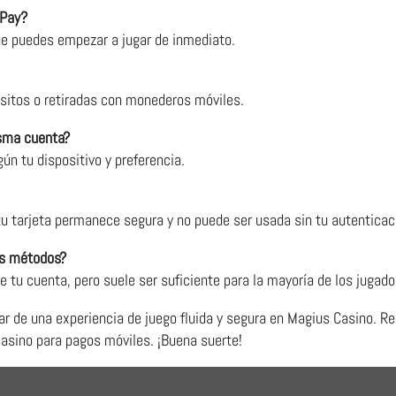
 Pay?
que puedes empezar a jugar de inmediato.
sitos o retiradas con monederos móviles.
isma cuenta?
ún tu dispositivo y preferencia.
 tu tarjeta permanece segura y no puede ser usada sin tu autenticac
os métodos?
 de tu cuenta, pero suele ser suficiente para la mayoría de los jugado
ar de una experiencia de juego fluida y segura en Magius Casino. 
asino para pagos móviles. ¡Buena suerte!