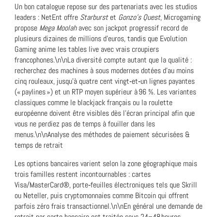
Un bon catalogue repose sur des partenariats avec les studios
leaders : NetEnt offre
Starburst
et
Gonzo’s Quest
, Microgaming
propose
Mega Moolah
avec son jackpot progressif record de
plusieurs dizaines de millions d’euros, tandis que Evolution
Gaming anime les tables live avec vrais croupiers
francophones.\n\nLa diversité compte autant que la qualité :
recherchez des machines à sous modernes dotées d’au moins
cinq rouleaux, jusqu’à quatre cent vingt‑et‑un lignes payantes
(« paylines ») et un RTP moyen supérieur à 96 %. Les variantes
classiques comme le blackjack français ou la roulette
européenne doivent être visibles dès l’écran principal afin que
vous ne perdiez pas de temps à fouiller dans les
menus.\n\nAnalyse des méthodes de paiement sécurisées &
temps de retrait
Les options bancaires varient selon la zone géographique mais
trois familles restent incontournables : cartes
Visa/MasterCard®, porte‑feuilles électroniques tels que Skrill
ou Neteller, puis cryptomonnaies comme Bitcoin qui offrent
parfois zéro frais transactionnel.\n\nEn général une demande de
retrait par carte bancaire est traitée sous 24–48 heures