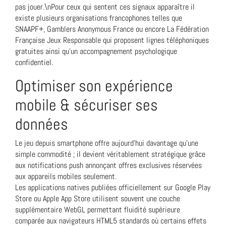
pas jouer.\nPour ceux qui sentent ces signaux apparaître il
existe plusieurs organisations francophones telles que
SNAAPF+, Gamblers Anonymous France ou encore La Fédération
Française Jeux Responsable qui proposent lignes téléphoniques
gratuites ainsi qu’un accompagnement psychologique
confidentiel.
Optimiser son expérience
mobile & sécuriser ses
données
Le jeu depuis smartphone offre aujourd’hui davantage qu’une
simple commodité ; il devient véritablement stratégique grâce
aux notifications push annonçant offres exclusives réservées
aux appareils mobiles seulement.
Les applications natives publiées officiellement sur Google Play
Store ou Apple App Store utilisent souvent une couche
supplémentaire WebGL permettant fluidité supérieure
comparée aux navigateurs HTML5 standards où certains effets