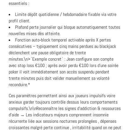
essentiels :
Limite dépôt quotidienne / hebdomadaire fixable via votre
profil client.
Plafond perte journalier qui bloque automatiquement toutes
nouvelles mises dès atteinte.
Fonction auto‑block temporel activable après X pertes
consécutives – typiquement cinq mains perdues au blackjack
déclenchent une pause obligatoire de trente
minutes.\n>`Exemple concret` : Jean configure son compte
avec stop loss €100 ; après avoir perdu €100 lors d’une soirée
poker il voit immédiatement son accès suspendu pendant
trente minutes puis doit valider manuellement sa volonté
reconduire.*
Ces paramètres permettent ainsi aux joueurs impulsifs voire
anxieux garder toujours contrôle dessus leurs comportements
compulsifs.\n\nReconnaître les signes d’addiction & ressources
d’aide → Les indicateurs majeurs comprennent insomnie
récurrente liée aux sessions nocturnes prolongées , dépenses
croissantes malgré perte continue , irritabilité quand on ne peut