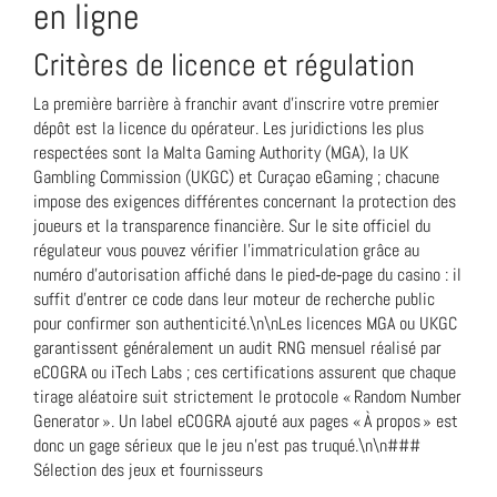
en ligne
Critères de licence et régulation
La première barrière à franchir avant d’inscrire votre premier
dépôt est la licence du opérateur. Les juridictions les plus
respectées sont la Malta Gaming Authority (MGA), la UK
Gambling Commission (UKGC) et Curaçao eGaming ; chacune
impose des exigences différentes concernant la protection des
joueurs et la transparence financière. Sur le site officiel du
régulateur vous pouvez vérifier l’immatriculation grâce au
numéro d’autorisation affiché dans le pied‑de‑page du casino : il
suffit d’entrer ce code dans leur moteur de recherche public
pour confirmer son authenticité.\n\nLes licences MGA ou UKGC
garantissent généralement un audit RNG mensuel réalisé par
eCOGRA ou iTech Labs ; ces certifications assurent que chaque
tirage aléatoire suit strictement le protocole « Random Number
Generator ». Un label eCOGRA ajouté aux pages « À propos » est
donc un gage sérieux que le jeu n’est pas truqué.\n\n###
Sélection des jeux et fournisseurs