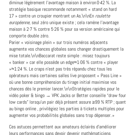
diminue légèrement l’avantage maison à environ 0·42 %. La
stratégie basique recommande notamment « stand on hard
17 » contre un croupier montrant un As.\n\nEn
roulette
européenne
, seul zéro unique existe ; cela ramène l’avantage
maison à 2·7 % contre 5·26 % pour sa version américaine qui
comporte double zéro.
Parier « voisinage plein » sur trois numéros adjacents
augmente vos chances globales sans changer drastiquement la
mise totale.\n\nBaccarat reste simple : misez toujours
« banker » car elle possède un edge≈1·06 % contre « player
»≈1·24 %. Le craps n’est pas très répandu chez tous les
opérateurs mais certaines salles live proposent « Pass Line »
où une bonne compréhension du tirage initial maximise vos
chances dès le premier lancer.\n\nStratégies rapides pour le
vidéo poker & bingo → VPK Jacks or Better conseille “draw four
low cards” lorsqu’un pair déjà présent assure ≥99 % RTP ; quant
au bingo online , privilégiez les parties à tickets multiples pour
augmenter vos probabilités globales sans trop dépenser. »
Ces astuces permettent aux amateurs éclairés d’améliorer
leurs performances sans devoir devenir mathématiciens