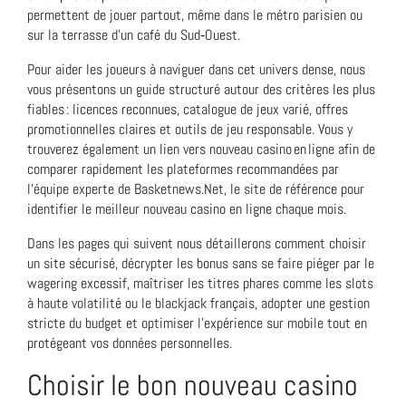
permettent de jouer partout, même dans le métro parisien ou
sur la terrasse d’un café du Sud‑Ouest.
Pour aider les joueurs à naviguer dans cet univers dense, nous
vous présentons un guide structuré autour des critères les plus
fiables : licences reconnues, catalogue de jeux varié, offres
promotionnelles claires et outils de jeu responsable. Vous y
trouverez également un lien vers
nouveau casino en ligne
afin de
comparer rapidement les plateformes recommandées par
l’équipe experte de Basketnews.Net, le site de référence pour
identifier le meilleur nouveau casino en ligne chaque mois.
Dans les pages qui suivent nous détaillerons comment choisir
un site sécurisé, décrypter les bonus sans se faire piéger par le
wagering excessif, maîtriser les titres phares comme les slots
à haute volatilité ou le blackjack français, adopter une gestion
stricte du budget et optimiser l’expérience sur mobile tout en
protégeant vos données personnelles.
Choisir le bon nouveau casino