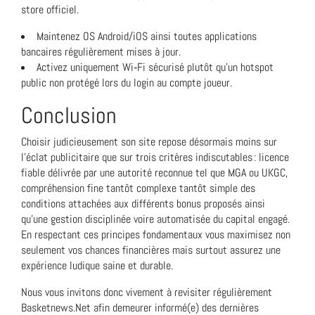
store officiel.
Maintenez OS Android/iOS ainsi toutes applications
bancaires régulièrement mises à jour.
Activez uniquement Wi‑Fi sécurisé plutôt qu’un hotspot
public non protégé lors du login au compte joueur.
Conclusion
Choisir judicieusement son site repose désormais moins sur
l’éclat publicitaire que sur trois critères indiscutables : licence
fiable délivrée par une autorité reconnue tel que MGA ou UKGC,
compréhension fine tantôt complexe tantôt simple des
conditions attachées aux différents bonus proposés ainsi
qu’une gestion disciplinée voire automatisée du capital engagé.​
En respectant ces principes fondamentaux vous maximisez non
seulement vos chances financières mais surtout assurez une
expérience ludique saine et durable.​
Nous vous invitons donc vivement à revisiter régulièrement
Basketnews.Net afin demeurer informé(e) des dernières