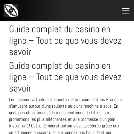
STARTSEITE
»
GUIDE COMPLET DU CASINO EN LIGNE – TOUT CE QUE VOUS
DEVEZ SAVOIR
Guide complet du casino en
ligne – Tout ce que vous devez
savoir
Guide complet du casino en
ligne – Tout ce que vous devez
savoir
Les casinos virtuels ont transformé la façon dont les Français
s’amusent autour d’une roulette ou d’une machine à sous. En
quelques clics, on accède à des centaines de titres, aux
promotions les plus alléchantes et à la promesse d’un gain
instantané ! Cette démocratisation s’est accélérée grâce aux
smartphones puissants et aux connexions haut débit qui