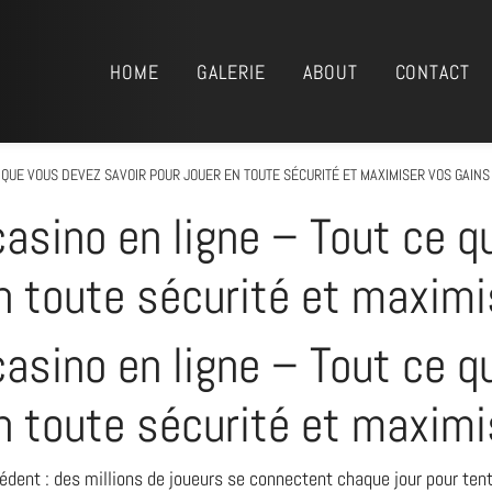
HOME
GALERIE
ABOUT
CONTACT
 QUE VOUS DEVEZ SAVOIR POUR JOUER EN TOUTE SÉCURITÉ ET MAXIMISER VOS GAINS
asino en ligne – Tout ce q
en toute sécurité et maximi
asino en ligne – Tout ce q
en toute sécurité et maximi
édent : des millions de joueurs se connectent chaque jour pour tent