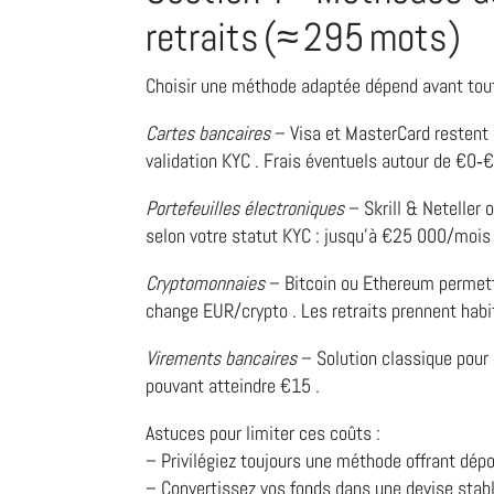
retraits (≈ 295 mots)
Choisir une méthode adaptée dépend avant tout 
Cartes bancaires
– Visa et MasterCard restent 
validation KYC . Frais éventuels autour de €0‑
Portefeuilles électroniques
– Skrill & Neteller 
selon votre statut KYC : jusqu’à €25 000/mois 
Cryptomonnaies
– Bitcoin ou Ethereum permett
change EUR/crypto . Les retraits prennent hab
Virements bancaires
– Solution classique pour 
pouvant atteindre €15 .
Astuces pour limiter ces coûts :
– Privilégiez toujours une méthode offrant dépot
– Convertissez vos fonds dans une devise stabl