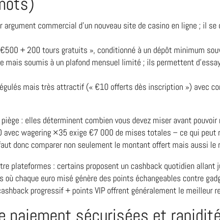
mots)
 argument commercial d’un nouveau site de casino en ligne ; il se
€500 + 200 tours gratuits », conditionné à un dépôt minimum souv
le mais soumis à un plafond mensuel limité ; ils permettent d’essa
égulés mais très attractif (« €10 offerts dès inscription ») avec c
 piège : elles déterminent combien vous devez miser avant pouvoir 
0 avec wagering ×35 exige €7 000 de mises totales – ce qui peut 
l faut donc comparer non seulement le montant offert mais aussi le r
tre plateformes : certains proposent un cashback quotidien allant 
s où chaque euro misé génère des points échangeables contre gadge
hback progressif + points VIP offrent généralement le meilleur r
e paiement sécurisées et rapidit