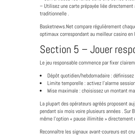
– Utilisez une carte prépayée liée directement 
traditionnelle .
Basketnews.Net compare régulièrement chaque o
optimaux correspondant au meilleur casino en li
Section 5 – Jouer resp
Le jeu responsable commence par fixer claireme
Dépôt quotidien/hebdomadaire : définissez
Limite temporelle : activez l’alarme sessio
Mise maximale : choisissez un montant max
La plupart des opérateurs agréés proposent au
pendant six mois voire plusieurs années . Su
même l’option « pause illimitée » directement 
Reconnaître les signaux avant-coureurs est cr