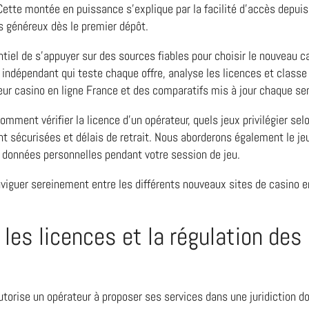
 Cette montée en puissance s’explique par la facilité d’accès depuis
us généreux dès le premier dépôt.
ntiel de s’appuyer sur des sources fiables pour choisir le
nouveau ca
dépendant qui teste chaque offre, analyse les licences et classe l
leur casino en ligne France et des comparatifs mis à jour chaque s
ment vérifier la licence d’un opérateur, quels jeux privilégier selo
 sécurisées et délais de retrait. Nous aborderons également le je
 données personnelles pendant votre session de jeu.
aviguer sereinement entre les différents nouveaux sites de casino 
les licences et la régulation des
autorise un opérateur à proposer ses services dans une juridiction 