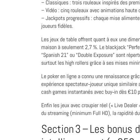
– Classiques : trois rouleaux inspirés des pre
– Vidéo : cinq rouleaux avec animations haute d
– Jackpots progressifs : chaque mise alimente 
joueurs fidèles.
Les jeux de table offrent quant à eux une dimen
maison à seulement 2,7 %. Le blackjack “Perfec
“Spanish 21” ou “Double Exposure” sont réperto
surtout les high rollers grâce à ses mises mi
Le poker en ligne a connu une renaissance grâc
expérience spectateur‑joueur unique similaire 
cash games instantanés avec buy‑in dès €10 pou
Enfin les jeux avec croupier réel (« Live Dealer
du streaming (minimum Full HD), la rapidité du 
Section 3 – Les bonus 