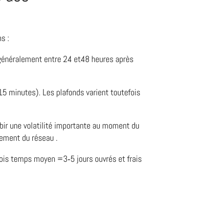
s :
 généralement entre 24 et48 heures après
15 minutes). Les plafonds varient toutefois
ir une volatilité importante au moment du
ement du réseau .
fois temps moyen =3‑5 jours ouvrés et frais