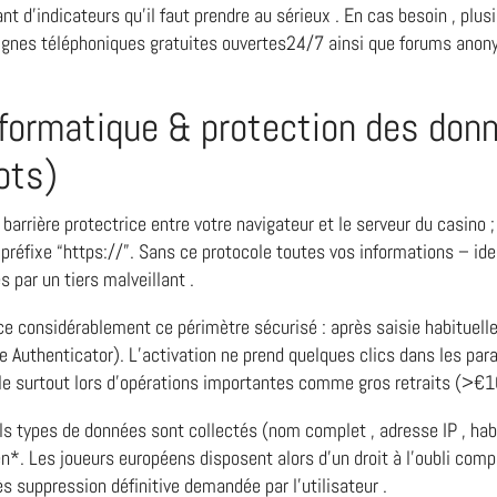
t d’indicateurs qu’il faut prendre au sérieux . En cas besoin , plus
ignes téléphoniques gratuites ouvertes24/7 ainsi que forums anon
nformatique & protection des don
ots)
arrière protectrice entre votre navigateur et le serveur du casino ; 
 préfixe “https://”. Sans ce protocole toutes vos informations – ide
s par un tiers malveillant .
rce considérablement ce périmètre sécurisé : après saisie habitue
le Authenticator). L’activation ne prend quelques clics dans les pa
e surtout lors d’opérations importantes comme gros retraits (>€1
uels types de données sont collectés (nom complet , adresse IP , ha
Les joueurs européens disposent alors d’un droit à l’oubli comple
s suppression définitive demandée par l’utilisateur .