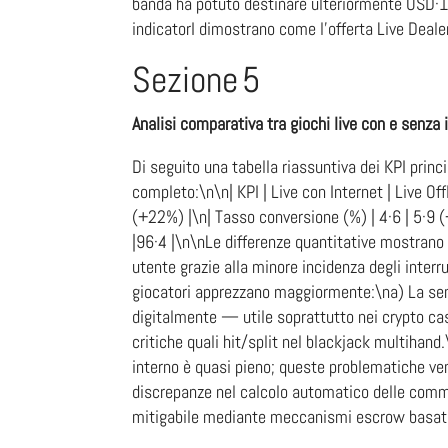
banda ha potuto destinare ulteriormente USD·1
indicatorI dimostrano come l’offerta Live Deale
Sezione 5
Analisi comparativa tra giochi live con e senza 
Di seguito una tabella riassuntiva dei KPI prin
completo:\n\n| KPI | Live con Internet
(+22%) |\n| Tasso conversione (%) | 4·6 | 5·9 
|96·4 |\n\nLe differenze quantitative mostrano 
utente grazie alla minore incidenza degli inter
giocatori apprezzano maggiormente:\na) La sensa
digitalmente — utile soprattutto nei crypto cas
critiche quali hit/split nel blackjack multihand.
interno è quasi pieno; queste problematiche ven
discrepanze nel calcolo automatico delle commi
mitigabile mediante meccanismi escrow basati