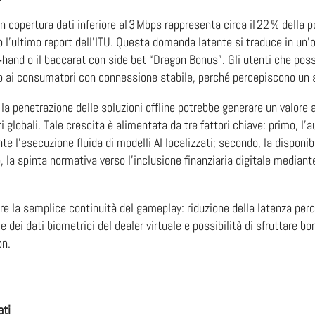
copertura dati inferiore al 3 Mbps rappresenta circa il 22 % della p
do l’ultimo report dell’ITU. Questa domanda latente si traduce in un
i‑hand o il baccarat con side bet “Dragon Bonus”. Gli utenti che poss
to ai consumatori con connessione stabile, perché percepiscono un s
la penetrazione delle soluzioni offline potrebbe generare un valore
ori globali. Tale crescita è alimentata da tre fattori chiave: primo, 
l’esecuzione fluida di modelli AI localizzati; secondo, la disponib
o, la spinta normativa verso l’inclusione finanziaria digitale median
o oltre la semplice continuità del gameplay: riduzione della latenza
dei dati biometrici del dealer virtuale e possibilità di sfruttare bo
on.
ati