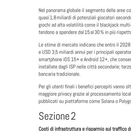
Nel panorama globale il segmento delle aree con 
quasi 1,8 miliardi di potenziali giocatori secon
giochi ad alta volatilità come il blackjack mult
tendono a spendere dal 15 al 30 % in più rispet
Le stime di mercato indicano che entro il 2028 
e USD 3,5 miliardi annui per i principali operat
smartphone iOS 15+ e Android 12+, che consente 
installate dagli ISP nelle città secondarie; terz
bancaria tradizionale.
Per gli utenti finali i benefici percepiti vann
maggiore privacy grazie al processamento locale 
pubblicati su piattaforme come Solana o Polyg
Sezione 2
Costi di infrastruttura e risparmio sul traffico d