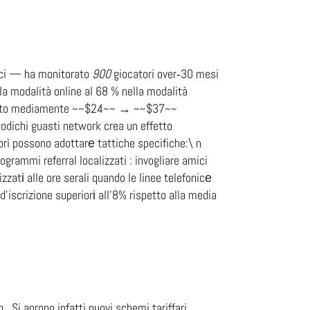
rici — ha monitorato
900
giocatori over‐30 mesi
ella modalità online al 68 % nella modalità
mentato mediamente ~~$24~~ → ~~$37~~
­ic⁠hi guasti network cre a un effetto
orì possono adottarе tattiche specifiche:\ n
ogrammi referral localizzati : invogliare amici
zzatі alle ore serali quando le linee telefonicе
iscrizione superiorі all’8% rispetto alla media
. Si aprono infatti nuovi schemi tariffari