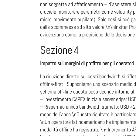
non soggetta ad affaticamento – d’assistere sim
cruciale monitorare parametri come volatility 
micro‑movimento pupilare). Solo così si può g
dalle scommesse ad alto valore.\n\nInsiter Proj
evidenziano come la precisione delle decisione si
Sezione 4
Impatto sui margini di profitto per gli operatori
La riduzione diretta sui costi bandwidth si rif
offline‐first . Supponiamo uno scenario medio do
schema off‑line questo peso scende intorno al 
– Investimento CAPEX iniziale server edge: US
– Risparmio annuo bandwidth stimato: USD 4
meno dell’anno.\nQuesto risultato è particola
\nUn operatore latinoamericano ha implementat
modalità offline ha registrato:\n- Incremento