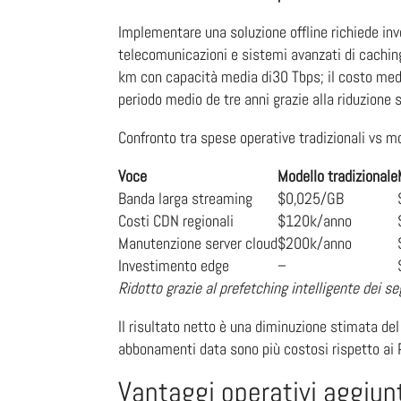
Implementare una soluzione offline richiede inves
telecomunicazioni e sistemi avanzati di caching
km con capacità media di​30​ Tbps; il costo med
periodo medio de tre anni grazie alla riduzione
Confronto tra spese operative tradizionali vs mod
Voce
Modello tradizionale
Banda larga streaming
$0,025/GB
Costi CDN regionali
$120k/anno
Manutenzione server cloud
$200k/anno
Investimento edge
–
Ridotto grazie al prefetching intelligente dei s
Il risultato netto è una diminuzione stimata de
abbonamenti data sono più costosi rispetto ai P
Vantaggi operativi aggiunt