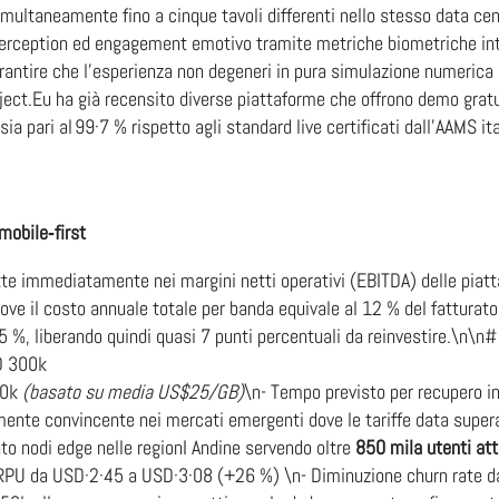
ultaneamente fino a cinque tavoli differenti nello stesso data cent
perception ed engagement emotivo tramite metriche biometriche int
arantire che l’esperienza non degeneri in pura simulazione numeric
ect.Eu ha già recensito diverse piattaforme che offrono demo gratuit
a pari al 99·7 % rispetto agli standard live certificati dall’AAMS ita
 mobile‑first
lette immediatamente nei margini netti operativi (EBITDA) delle piat
ve il costo annuale totale per banda equivale al 12 % del fatturato l
5 %, liberando quindi quasi 7 punti percentuali da reinvestire.\n\
D 300k
20k
(basato su media US$25/GB)
\n- Tempo previsto per recupero 
rmente convincente nei mercati emergenti dove le tariffe data sup
o nodi edge nelle regionI Andine servendo oltre
850 mila utenti att
 ARPU da USD·2·45 a USD·3·08 (+26 %) \n- Diminuzione churn rate d