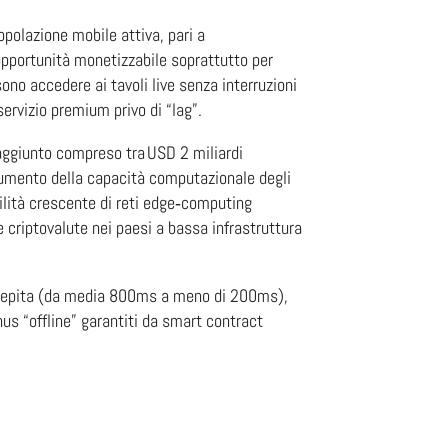
opolazione mobile attiva, pari a
’opportunità monetizzabile soprattutto per
ono accedere ai tavoli live senza interruzioni
ervizio premium privo di “lag”.
 aggiunto compreso tra USD 2 miliardi
l’aumento della capacità computazionale degli
ilità crescente di reti edge‑computing
te criptovalute nei paesi a bassa infrastruttura
 percepita (da media 800ms a meno di 200ms),
nus “offline” garantiti da smart contract