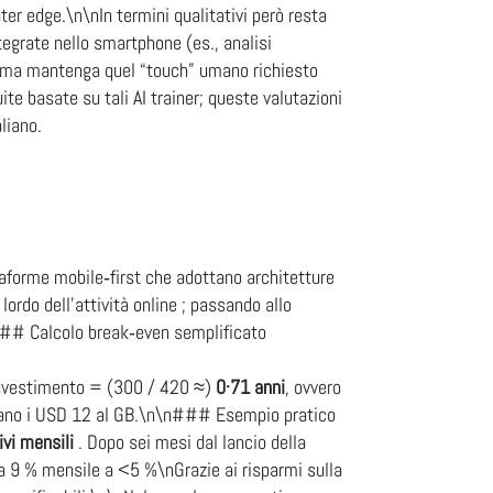
er edge.\n\nIn termini qualitativi però resta
egrate nello smartphone (es., analisi
a ma mantenga quel “touch” umano richiesto
e basate su tali AI trainer; queste valutazioni
liano.
taforme mobile‐first che adottano architetture
ordo dell’attività online ; passando allo
n### Calcolo break‑even semplificato
investimento = (300 / 420 ≈)
0·71 anni
, ovvero
erano i USD 12 al GB.\n\n### Esempio pratico
ivi mensili
. Dopo sei mesi dal lancio della
a 9 % mensile a <5 %\nGrazie ai risparmi sulla