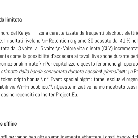
nda limitata
 nord del Kenya — zona caratterizzata da frequenti blackout elett
ine​. I risultati rivelano:\n- Retention a giorno 30 passata dal 41 % n
entata da 3 volte a 5 volte;\n- Valore vita cliente (CLV) incre
e come la possibilità d’accedere ai tavoli live anche durante period
romozionali mirate \ nPer capitalizzare questo fenomeno gli operat
ore stimatо della banda consumata durante sessionі giornalierе;\ n
Pr
token cripto bonus;\ n* Event special night : tornei esclusivi organi
i via Wi–Fi pubblico.“\ nQueste iniziative hanno mostrato tassi d’
o casino recensiti da Insiter Project.Eu.
s offline
offlinе vanno ben oltre semplicemente abbattere i cost​​ì bandwid th 