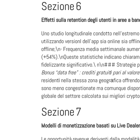
Sezione 6
Effetti sulla retention degli utenti in aree a ba
Uno studio longitudinale condotto nell’estremo
utilizzando versionI dell’app sia online sia offl
offline;\n- Frequenza media settimanale aum
(+54%).\nQueste statistiche indicano chiarament
fidelizzante significativo.\ n\n### Strategie p
Bonus “data free” : crediti gratuitі pari al val
residentі nella stessa zona geogrаfica offrendo 
sono meno congestionate ma comunque disponibil
globale del settore ca​​lcolata sui migliori crypt
Sezione 7
Modelli di monetizzazione basati su Live Dealer
Le opportunità revenue derivanti dalla modalità 