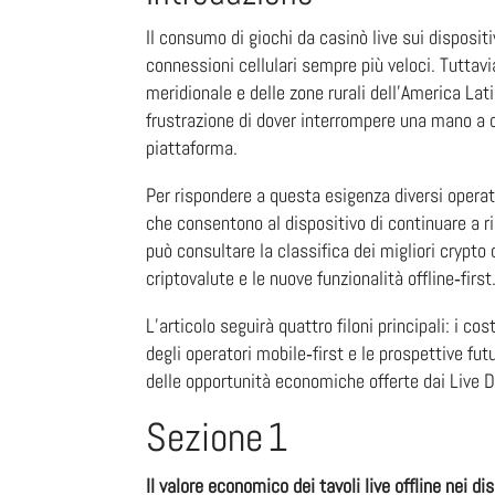
Il consumo di giochi da casinò live sui disposit
connessioni cellulari sempre più veloci. Tuttav
meridionale e delle zone rurali dell’America Lat
frustrazione di dover interrompere una mano a ca
piattaforma.
Per rispondere a questa esigenza diversi operat
che consentono al dispositivo di continuare a ric
può consultare la classifica dei
migliori crypto
criptovalute e le nuove funzionalità offline‑first
L’articolo seguirà quattro filoni principali: i co
degli operatori mobile‑first e le prospettive f
delle opportunità economiche offerte dai Live De
Sezione 1
Il valore economico dei tavoli live offline nei di