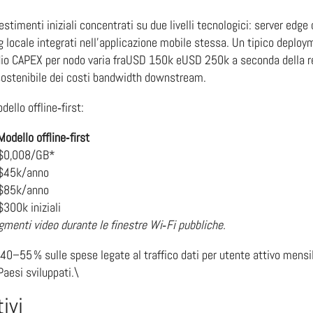
timenti iniziali concentrati su due livelli tecnologici: server edge co
 locale integrati nell’applicazione mobile stessa. Un tipico deploym
io CAPEX per nodo varia fra​USD 150k​ e​USD 250k​ a seconda della 
 sostenibile dei costi bandwidth downstream.
ello offline‑first:
Modello offline‑first
$0,008/GB*
$45k/anno
$85k/anno
$300k iniziali
egmenti video durante le finestre Wi‑Fi pubbliche.
l 40–55 % sulle spese legate al traffico dati per utente attivo mens
aesi sviluppati.\
ivi