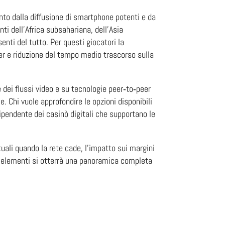
into dalla diffusione di smartphone potenti e da
ti dell’Africa subsahariana, dell’Asia
enti del tutto. Per questi giocatori la
der e riduzione del tempo medio trascorso sulla
 dei flussi video e su tecnologie peer‑to‑peer
e. Chi vuole approfondire le opzioni disponibili
dipendente dei casinò digitali che supportano le
irtuali quando la rete cade, l’impatto sui margini
ti elementi si otterrà una panoramica completa