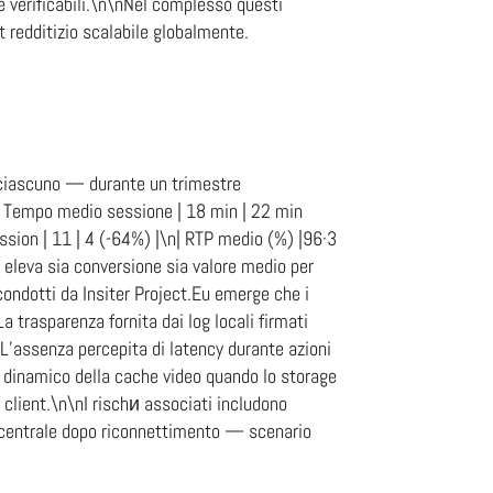
verificabili.\n\nNel complesso questi
t redditizio scalabile globalmente.
i ciascuno — durante un trimestre
o medio sessione | 18 min | 22 min
ssion | 11 | 4 (-64%) |\n| RTP medio (%) |96·3
 eleva sia conversione sia valore medio per
ondotti da Insiter Project.Eu emerge che i
trasparenza fornita dai log locali firmati
 L’assenza percepita di latency durante azioni
ing dinamico della cache video quando lo storage
client.\n\nI rischи associat­i includono
centrale dopo riconnetti­­mento — scenario