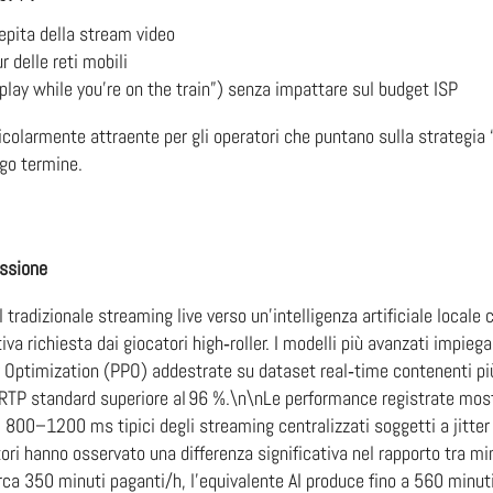
cepita della stream video
 delle reti mobili
(“play while you’re on the train”) senza impattare sul budget ISP
ticolarmente attraente per gli operatori che puntano sulla strategia
ngo termine.
essione
l tradizionale streaming live verso un’intelligenza artificiale local
va richiesta dai giocatori high‑roller. I modelli più avanzati impie
 Optimization (PPO) addestrate su dataset real‐time contenenti più d
n RTP standard superiore al 96 %.\n\nLe performance registrate mos
i 800–1200 ms tipici degli streaming centralizzati soggetti a jitter
ori hanno osservato una differenza significativa nel rapporto tra min
rca 350 minuti paganti/h, l’equivalente AI produce fino a 560 minut