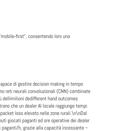
 “mobile‑first”, consentendo loro una
e capace di gestire decision making in tempo
gano reti neurali convoluzionali (CNN) combinate
e­lli­milioni de­di­fferent hand outcomes
trano che un dealer AI locale raggiunge tempi
 packet loss elevato nelle zone rurali.\n\nDal
uti giocati paganti ed ore operative dei dealer
i paganti/h, grazie alla capacità incessante –