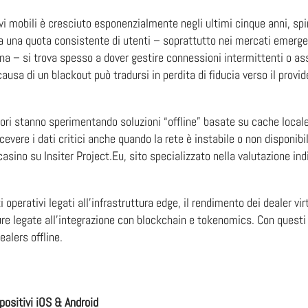
ivi mobili è cresciuto esponenzialmente negli ultimi cinque anni, sp
ia una quota consistente di utenti – soprattutto nei mercati emergen
ina – si trova spesso a dover gestire connessioni intermittenti o ass
usa di un blackout può tradursi in perdita di fiducia verso il provi
ori stanno sperimentando soluzioni “offline” basate su cache locale
evere i dati critici anche quando la rete è instabile o non disponibil
 casino
su Insiter Project.Eu, sito specializzato nella valutazione in
.
sti operativi legati all’infrastruttura edge, il rendimento dei dealer v
uture legate all’integrazione con blockchain e tokenomics. Con ques
alers offline.
spositivi iOS & Android