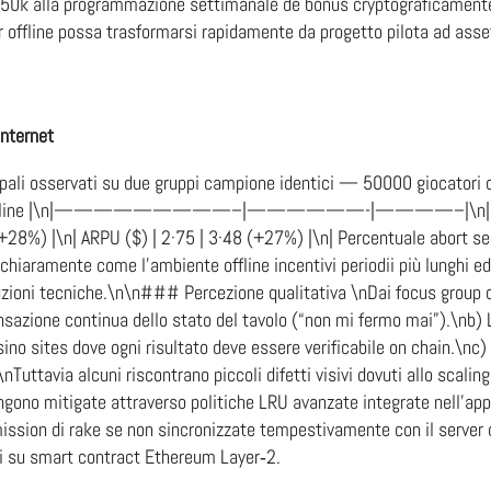
50k alla programmazione settimanale de bonus cryptograficamente 
r offline possa trasformarsi rapidamente da progetto pilota ad asse
internet
cipali osservati su due gruppi campione identici — ​50000​ giocator
 | Live Offline |\n|—————————–|——————-|————–|\n| Temp
(+28%) |\n| ARPU ($) | 2·75 | 3·48 (+27%) |\n| Percentuale abort se
chiaramente come l’ambiente offline incentivi periodii più lunghi ed
ruzioni tecniche.\n\n### Percezione qualitativa \nDai focus group c
zione continua dello stato del tavolo (“non mi fermo mai”).\nb) La 
ino sites dove ogni risultato deve essere verificabile on chain.\nc)
\nTuttavia alcuni riscontrano piccoli difetti visivi dovuti allo scal
gono mitigate attraverso politiche LRU avanzate integrate nell’app 
ssion ­di rake se non sincronizzate tempestivamente con il server 
 su smart contract Ethereum Layer‑2.