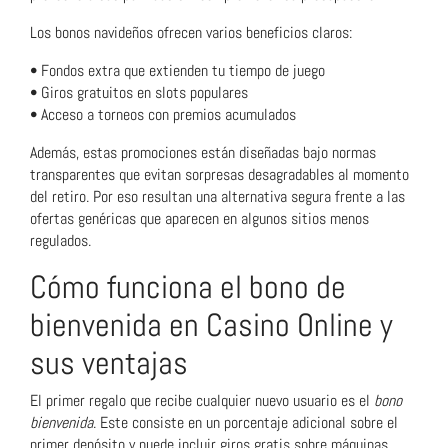
Los bonos navideños ofrecen varios beneficios claros:
• Fondos extra que extienden tu tiempo de juego
• Giros gratuitos en slots populares
• Acceso a torneos con premios acumulados
Además, estas promociones están diseñadas bajo normas
transparentes que evitan sorpresas desagradables al momento
del retiro. Por eso resultan una alternativa segura frente a las
ofertas genéricas que aparecen en algunos sitios menos
regulados.
Cómo funciona el bono de
bienvenida en Casino Online y
sus ventajas
El primer regalo que recibe cualquier nuevo usuario es el
bono
bienvenida
. Este consiste en un porcentaje adicional sobre el
primer depósito y puede incluir giros gratis sobre máquinas