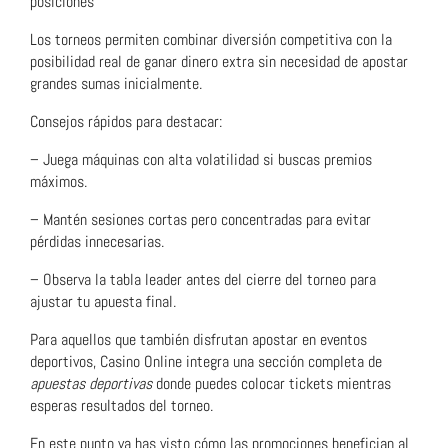
posiciones
Los torneos permiten combinar diversión competitiva con la
posibilidad real de ganar dinero extra sin necesidad de apostar
grandes sumas inicialmente.
Consejos rápidos para destacar:
– Juega máquinas con alta volatilidad si buscas premios
máximos.
– Mantén sesiones cortas pero concentradas para evitar
pérdidas innecesarias.
– Observa la tabla leader antes del cierre del torneo para
ajustar tu apuesta final.
Para aquellos que también disfrutan apostar en eventos
deportivos, Casino Online integra una sección completa de
apuestas deportivas
donde puedes colocar tickets mientras
esperas resultados del torneo.
En este punto ya has visto cómo las promociones benefician al