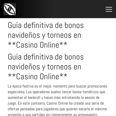
STARTSEITE
»
GUÍA DEFINITIVA DE BONOS NAVIDEÑOS Y TORNEOS EN
**CASINO ONLINE**
Guía definitiva de bonos
navideños y torneos en
**Casino Online**
Guía definitiva de bonos
navideños y torneos en
**Casino Online**
La época festiva es el mejor momento para buscar promociones
especiales. Los operadores suelen lanzar bonos temáticos que
aumentan el bankroll y hacen más entretenida la sesión de
juego. En este contexto, Casino Online ha creado una serie de
ofertas pensadas para jugadores que quieren sacarle el máximo
provecho a sus partidas sin comprometer su presupuesto.