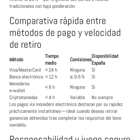
tradicionales con baja ponderación.
Comparativa rápida entre
métodos de pago y velocidad
de retiro
Tiempo
Disponibilidad
Método
Comisiones
medio
España
Visa/MasterCard
< 24 h
Ninguna
Sí
Banca electrónica
< 12 h
≤ 0‑5 %
Sí
Monederos
< 6 h
Ninguna
Sí
e‑wallet
Criptomonedas
< 4 h
Variable
No siempre
Los pagos vía monedero electrónico destacan por su rapidez
prácticamente instantánea​​ — ideal cuando deseas retirar
ganancias obtenidas tras completar los requisitos del bono
navideño.
Responsabilidad y juego seguro