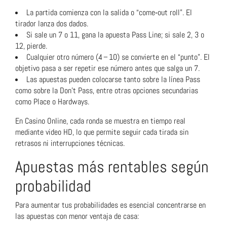
La partida comienza con la salida o “come‑out roll”. El
tirador lanza dos dados.
Si sale un 7 o 11, gana la apuesta Pass Line; si sale 2, 3 o
12, pierde.
Cualquier otro número (4 – 10) se convierte en el “punto”. El
objetivo pasa a ser repetir ese número antes que salga un 7.
Las apuestas pueden colocarse tanto sobre la línea Pass
como sobre la Don’t Pass, entre otras opciones secundarias
como Place o Hardways.
En Casino Online, cada ronda se muestra en tiempo real
mediante video HD, lo que permite seguir cada tirada sin
retrasos ni interrupciones técnicas.
Apuestas más rentables según
probabilidad
Para aumentar tus probabilidades es esencial concentrarse en
las apuestas con menor ventaja de casa: