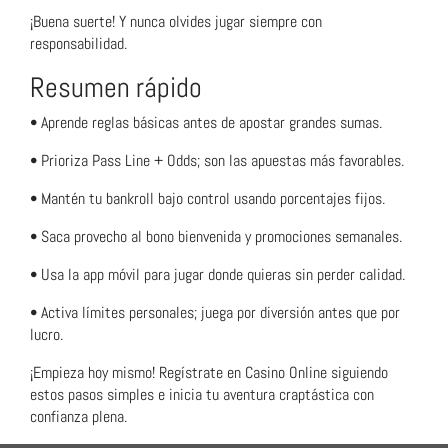
¡Buena suerte! Y nunca olvides jugar siempre con
responsabilidad.
Resumen rápido
• Aprende reglas básicas antes de apostar grandes sumas.
• Prioriza Pass Line + Odds; son las apuestas más favorables.
• Mantén tu bankroll bajo control usando porcentajes fijos.
• Saca provecho al bono bienvenida y promociones semanales.
• Usa la app móvil para jugar donde quieras sin perder calidad.
• Activa límites personales; juega por diversión antes que por
lucro.
¡Empieza hoy mismo! Regístrate en Casino Online siguiendo
estos pasos simples e inicia tu aventura craptástica con
confianza plena.​