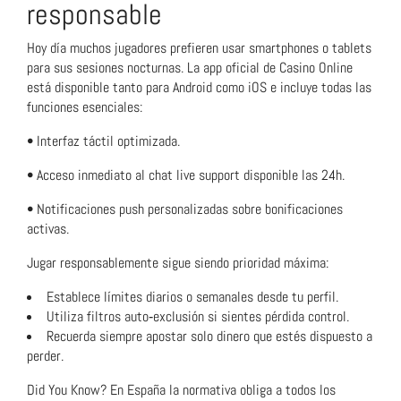
responsable
Hoy día muchos jugadores prefieren usar smartphones o tablets
para sus sesiones nocturnas. La app oficial de Casino Online
está disponible tanto para Android como iOS e incluye todas las
funciones esenciales:
• Interfaz táctil optimizada.
• Acceso inmediato al chat live support disponible las 24h.
• Notificaciones push personalizadas sobre bonificaciones
activas.
Jugar responsablemente sigue siendo prioridad máxima:
Establece límites diarios o semanales desde tu perfil.
Utiliza filtros auto‑exclusión si sientes pérdida control.
Recuerda siempre apostar solo dinero que estés dispuesto a
perder.
Did You Know? En España la normativa obliga a todos los