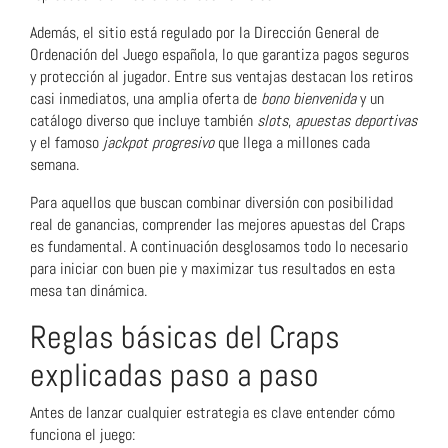
Además, el sitio está regulado por la Dirección General de
Ordenación del Juego española, lo que garantiza pagos seguros
y protección al jugador. Entre sus ventajas destacan los retiros
casi inmediatos, una amplia oferta de
bono bienvenida
y un
catálogo diverso que incluye también
slots
,
apuestas deportivas
y el famoso
jackpot progresivo
que llega a millones cada
semana.
Para aquellos que buscan combinar diversión con posibilidad
real de ganancias, comprender las mejores apuestas del Craps
es fundamental. A continuación desglosamos todo lo necesario
para iniciar con buen pie y maximizar tus resultados en esta
mesa tan dinámica.
Reglas básicas del Craps
explicadas paso a paso
Antes de lanzar cualquier estrategia es clave entender cómo
funciona el juego: