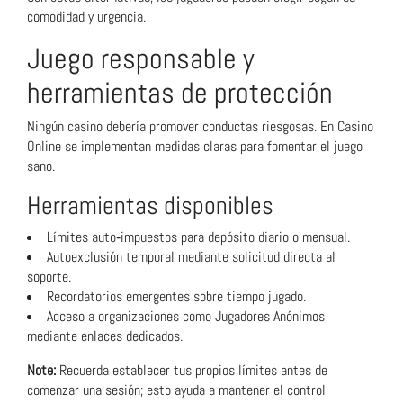
comodidad y urgencia.
Juego responsable y
herramientas de protección
Ningún casino debería promover conductas riesgosas. En Casino
Online se implementan medidas claras para fomentar el juego
sano.
Herramientas disponibles
Límites auto‑impuestos para depósito diario o mensual.
Autoexclusión temporal mediante solicitud directa al
soporte.
Recordatorios emergentes sobre tiempo jugado.
Acceso a organizaciones como Jugadores Anónimos
mediante enlaces dedicados.
Note:
Recuerda establecer tus propios límites antes de
comenzar una sesión; esto ayuda a mantener el control