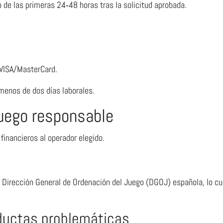
de las primeras 24‑48 horas tras la solicitud aprobada.
 VISA/MasterCard.
menos de dos días laborales.
juego responsable
financieros al operador elegido.
 la Dirección General de Ordenación del Juego (DGOJ) española, lo c
ductas problemáticas