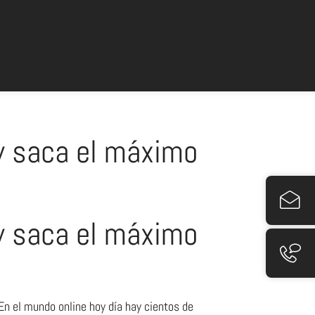
y saca el máximo
y saca el máximo
n el mundo online hoy día hay cientos de