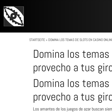
STARTSEITE
»
DOMINA LOS TEMAS DE SLOTS EN CASINO ONLIN
Domina los temas 
provecho a tus gir
Domina los temas 
provecho a tus gir
Los amantes de los juegos de azar buscan siem