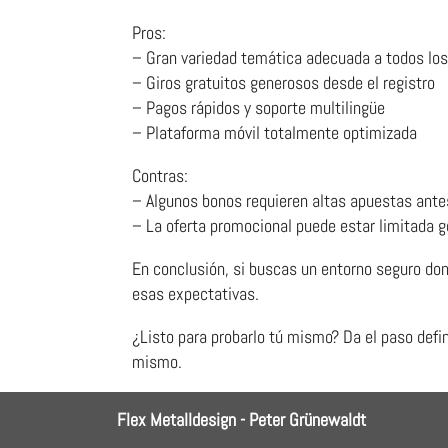
Pros:
– Gran variedad temática adecuada a todos lo
– Giros gratuitos generosos desde el registro
– Pagos rápidos y soporte multilingüe
– Plataforma móvil totalmente optimizada
Contras:
– Algunos bonos requieren altas apuestas antes
– La oferta promocional puede estar limitada 
En conclusión, si buscas un entorno seguro dond
esas expectativas.​
¿Listo para probarlo tú mismo? Da el paso defi
mismo.
Flex Metalldesign - Peter Grünewaldt