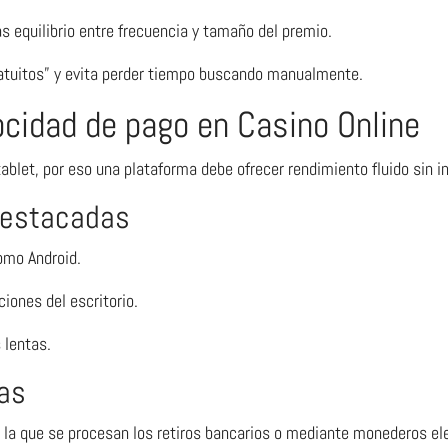
as equilibrio entre frecuencia y tamaño del premio.
 gratuitos” y evita perder tiempo buscando manualmente.
ocidad de pago en Casino Online
blet, por eso una plataforma debe ofrecer rendimiento fluido sin i
destacadas
como Android.
iones del escritorio.
 lentas.
ias
n la que se procesan los retiros bancarios o mediante monederos el