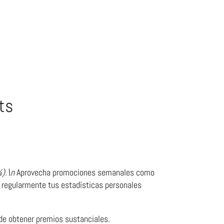
ts
).\n
Aprovecha promociones semanales como
 regularmente tus estadísticas personales
de obtener premios sustanciales.