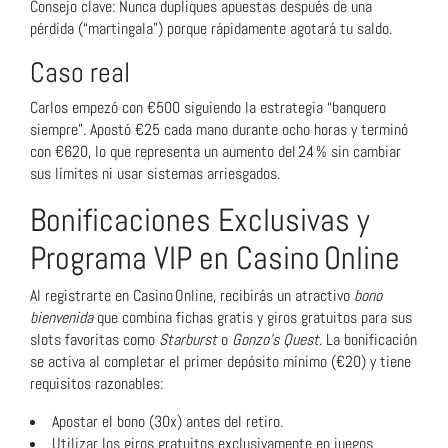
Consejo clave: Nunca dupliques apuestas después de una
pérdida (“martingala”) porque rápidamente agotará tu saldo.
Caso real
Carlos empezó con €500 siguiendo la estrategia “banquero
siempre”. Apostó €25 cada mano durante ocho horas y terminó
con €620, lo que representa un aumento del 24 % sin cambiar
sus límites ni usar sistemas arriesgados.
Bonificaciones Exclusivas y
Programa VIP en Casino Online
Al registrarte en Casino Online, recibirás un atractivo
bono
bienvenida
que combina fichas gratis y giros gratuitos para sus
slots favoritas como
Starburst
o
Gonzo’s Quest
. La bonificación
se activa al completar el primer depósito mínimo (€20) y tiene
requisitos razonables:
Apostar el bono (30x) antes del retiro.
Utilizar los giros gratuitos exclusivamente en juegos