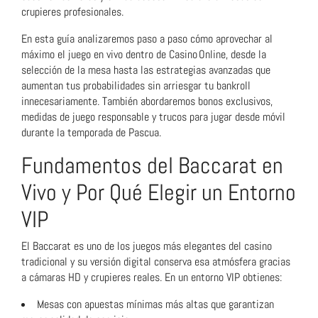
crupieres profesionales.
En esta guía analizaremos paso a paso cómo aprovechar al
máximo el juego en vivo dentro de Casino Online, desde la
selección de la mesa hasta las estrategias avanzadas que
aumentan tus probabilidades sin arriesgar tu bankroll
innecesariamente. También abordaremos bonos exclusivos,
medidas de juego responsable y trucos para jugar desde móvil
durante la temporada de Pascua.
Fundamentos del Baccarat en
Vivo y Por Qué Elegir un Entorno
VIP
El Baccarat es uno de los juegos más elegantes del casino
tradicional y su versión digital conserva esa atmósfera gracias
a cámaras HD y crupieres reales. En un entorno VIP obtienes:
Mesas con apuestas mínimas más altas que garantizan