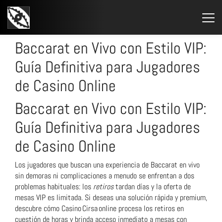
STARTSEITE
»
BACCARAT EN VIVO CON ESTILO VIP: GUÍA DEFINITIVA PARA
JUGADORES DE CASINO ONLINE
Baccarat en Vivo con Estilo VIP:
Guía Definitiva para Jugadores
de Casino Online
Baccarat en Vivo con Estilo VIP:
Guía Definitiva para Jugadores
de Casino Online
Los jugadores que buscan una experiencia de Baccarat en vivo
sin demoras ni complicaciones a menudo se enfrentan a dos
problemas habituales: los
retiros
tardan días y la oferta de
mesas VIP es limitada. Si deseas una solución rápida y premium,
descubre cómo Casino Cirsa online procesa los retiros en
cuestión de horas y brinda acceso inmediato a mesas con