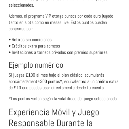
seleccionados.
Además, el programa VIP otorga puntos por cada euro jugado
tanto en slots como en mesas live. Estos puntos pueden
canjearse por:
• Retiros sin comisiones
• Créditos extra para torneos
• Invitaciones a torneos privados con premios superiores
Ejemplo numérico
Si juegas £100 al mes bajo el plan clásico, acumularás
aproximadamente 300 puntos*, equivalentes a un crédito extra
de £10 que puedes usar directamente desde tu cuenta.
*Los puntos varían según la volatilidad del juego seleccionado.
Experiencia Móvil y Juego
Responsable Durante la