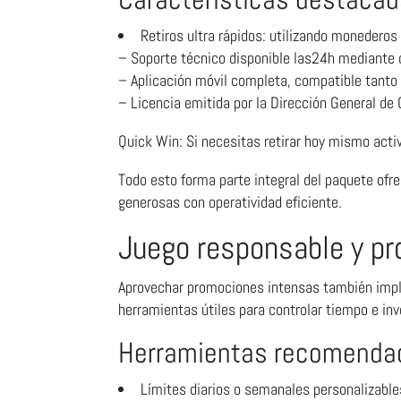
Retiros ultra rápidos: utilizando monederos
– Soporte técnico disponible las24h mediante ch
– Aplicación móvil completa, compatible tanto 
– Licencia emitida por la Dirección General de 
Quick Win: Si necesitas retirar hoy mismo activ
Todo esto forma parte integral del paquete ofr
generosas con operatividad eficiente.
Juego responsable y pr
Aprovechar promociones intensas también impli
herramientas útiles para controlar tiempo e inv
Herramientas recomenda
Límites diarios o semanales personalizables