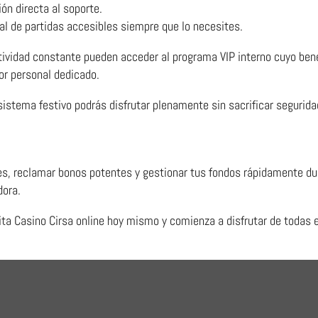
ón directa al soporte.
al de partidas accesibles siempre que lo necesites.
vidad constante pueden acceder al programa VIP interno cuyo ben
or personal dedicado.
sistema festivo podrás disfrutar plenamente sin sacrificar seguridad
 reclamar bonos potentes y gestionar tus fondos rápidamente dura
dora.
ita
Casino Cirsa online
hoy mismo y comienza a disfrutar de todas e