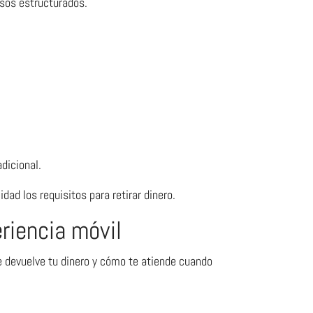
asos estructurados.
dicional.
dad los requisitos para retirar dinero.
eriencia móvil
ue devuelve tu dinero y cómo te atiende cuando