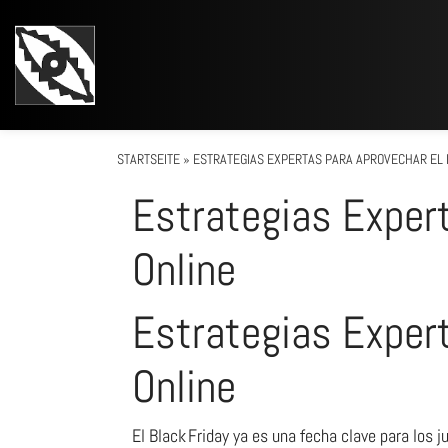
STARTSEITE
»
ESTRATEGIAS EXPERTAS PARA APROVECHAR EL 
Estrategias Expert
Online
Estrategias Expert
Online
El Black Friday ya es una fecha clave para los