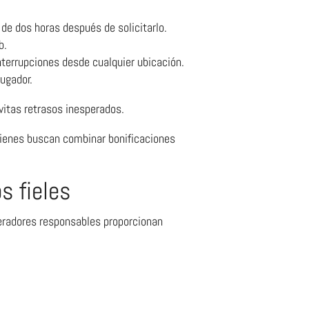
 de dos horas después de solicitarlo.
b.
nterrupciones desde cualquier ubicación.
jugador.
evitas retrasos inesperados.
quienes buscan combinar bonificaciones
s fieles
eradores responsables proporcionan