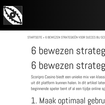
STARTSEITE
»
6 BEWEZEN STRATEGIEËN VOOR SUCCES BIJ SC
6 bewezen strategi
6 bewezen strategi
Scoripro Casino biedt een unieke mix van klas
uit dit platform kunnen halen. In dit artikel la
beginnende speler bent of al een tijdje online s
1. Maak optimaal gebr