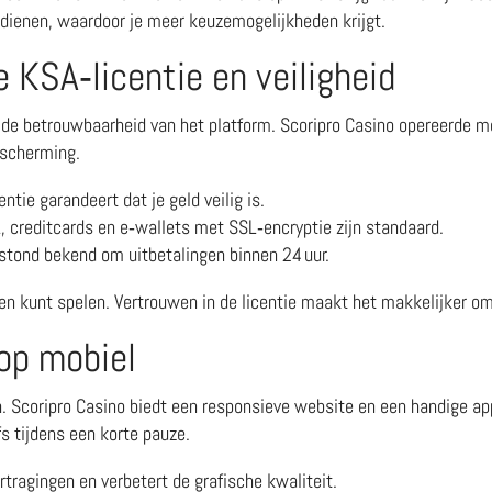
edienen, waardoor je meer keuzemogelijkheden krijgt.
 KSA‑licentie en veiligheid
s de betrouwbaarheid van het platform. Scoripro Casino opereerde m
escherming.
ntie garandeert dat je geld veilig is.
 creditcards en e‑wallets met SSL‑encryptie zijn standaard.
stond bekend om uitbetalingen binnen 24 uur.
en kunt spelen. Vertrouwen in de licentie maakt het makkelijker om 
 op mobiel
. Scoripro Casino biedt een responsieve website en een handige ap
fs tijdens een korte pauze.
tragingen en verbetert de grafische kwaliteit.