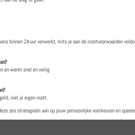
aans binnen 24 uur verwerkt, mits je aan de inzetvoorwaarden voldo
ten?
 en werkt snel en veilig.
en?
eld, niet je eigen inzet.
 deze zes strategieën aan op jouw persoonlijke voorkeuren en speel