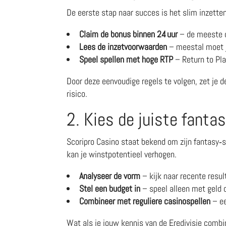
De eerste stap naar succes is het slim inzette
Claim de bonus binnen 24 uur
– de meeste ca
Lees de inzetvoorwaarden
– meestal moet j
Speel spellen met hoge RTP
– Return to Pla
Door deze eenvoudige regels te volgen, zet je d
risico.
2. Kies de juiste fantas
Scoripro Casino staat bekend om zijn fantasy‑sp
kan je winstpotentieel verhogen.
Analyseer de vorm
– kijk naar recente resul
Stel een budget in
– speel alleen met geld 
Combineer met reguliere casinospellen
– ee
Wat als je jouw kennis van de Eredivisie combi