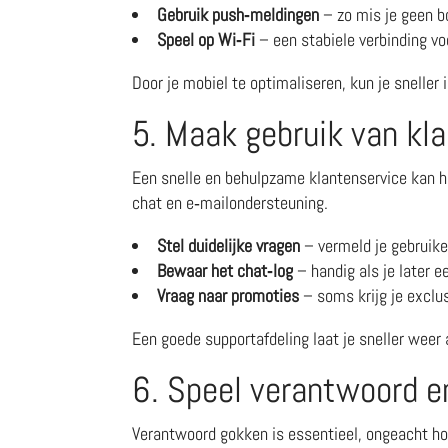
Gebruik push‑meldingen
– zo mis je geen b
Speel op Wi‑Fi
– een stabiele verbinding vo
Door je mobiel te optimaliseren, kun je sneller
5. Maak gebruik van kla
Een snelle en behulpzame klantenservice kan he
chat en e‑mailondersteuning.
Stel duidelijke vragen
– vermeld je gebruike
Bewaar het chat‑log
– handig als je later 
Vraag naar promoties
– soms krijg je exclu
Een goede supportafdeling laat je sneller weer 
6. Speel verantwoord en
Verantwoord gokken is essentieel, ongeacht hoe