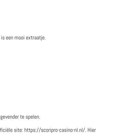
 is een mooi extraatje.
tgevender te spelen.
iciële site:
https://scoripro-casino-nl.nl/
. Hier