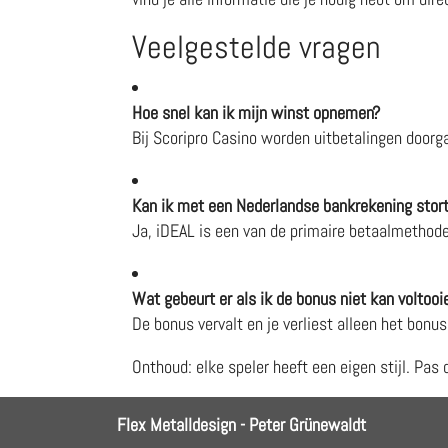
Veelgestelde vragen
Hoe snel kan ik mijn winst opnemen?
Bij Scoripro Casino worden uitbetalingen doorg
Kan ik met een Nederlandse bankrekening stor
Ja, iDEAL is een van de primaire betaalmethoden
Wat gebeurt er als ik de bonus niet kan voltooi
De bonus vervalt en je verliest alleen het bonusg
Onthoud: elke speler heeft een eigen stijl. Pas
Flex Metalldesign - Peter Grünewaldt