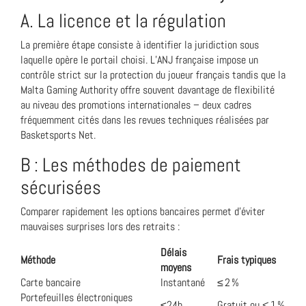
A. La licence et la régulation
La première étape consiste à identifier la juridiction sous
laquelle opère le portail choisi. L’ANJ française impose un
contrôle strict sur la protection du joueur français tandis que la
Malta Gaming Authority offre souvent davantage de flexibilité
au niveau des promotions internationales – deux cadres
fréquemment cités dans les revues techniques réalisées par
Basketsports Net.
B : Les méthodes de paiement
sécurisées
Comparer rapidement les options bancaires permet d’éviter
mauvaises surprises lors des retraits :
Délais
Méthode
Frais typiques
moyens
Carte bancaire
Instantané
≤ 2 %
Portefeuilles électroniques
≤24h
Gratuit ou < 1 %