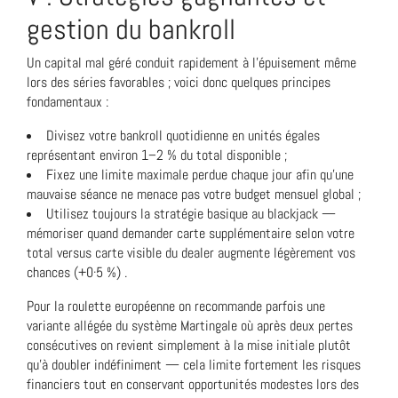
gestion du bankroll
Un capital mal géré conduit rapidement à l’épuisement même
lors des séries favorables ; voici donc quelques principes
fondamentaux :
Divisez votre bankroll quotidienne en unités égales
représentant environ 1–2 % du total disponible ;
Fixez une limite maximale perdue chaque jour afin qu’une
mauvaise séance ne menace pas votre budget mensuel global ;
Utilisez toujours la stratégie basique au blackjack —
mémoriser quand demander carte supplémentaire selon votre
total versus carte visible du dealer augmente légèrement vos
chances (+0·5 %) .
Pour la roulette européenne on recommande parfois une
variante allégée du système Martingale où après deux pertes
consécutives on revient simplement à la mise initiale plutôt
qu’à doubler indéfiniment — cela limite fortement les risques
financiers tout en conservant opportunités modestes lors des