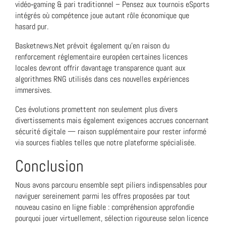
vidéo‑gaming & pari traditionnel – Pensez aux tournois eSports
intégrés où compétence joue autant rôle économique que
hasard pur.
Basketnews.Net prévoit également qu’en raison du
renforcement réglementaire européen certaines licences
locales devront offrir davantage transparence quant aux
algorithmes RNG utilisés dans ces nouvelles expériences
immersives.
Ces évolutions promettent non seulement plus divers
divertissements mais également exigences accrues concernant
sécurité digitale — raison supplémentaire pour rester informé
via sources fiables telles que notre plateforme spécialisée.
Conclusion
Nous avons parcouru ensemble sept piliers indispensables pour
naviguer sereinement parmi les offres proposées par tout
nouveau casino en ligne fiable : compréhension approfondie
pourquoi jouer virtuellement, sélection rigoureuse selon licence