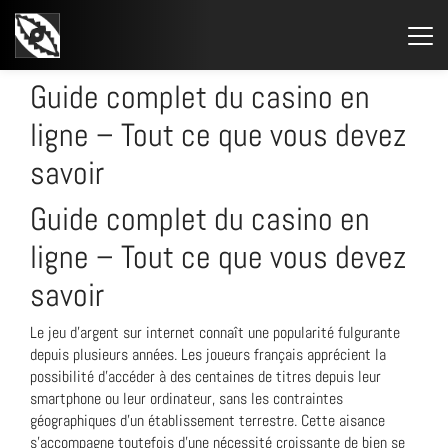
STARTSEITE
»
GUIDE COMPLET DU CASINO EN LIGNE – TOUT CE QUE VOUS
DEVEZ SAVOIR
Guide complet du casino en
ligne – Tout ce que vous devez
savoir
Guide complet du casino en
ligne – Tout ce que vous devez
savoir
Le jeu d’argent sur internet connaît une popularité fulgurante
depuis plusieurs années. Les joueurs français apprécient la
possibilité d’accéder à des centaines de titres depuis leur
smartphone ou leur ordinateur, sans les contraintes
géographiques d’un établissement terrestre. Cette aisance
s’accompagne toutefois d’une nécessité croissante de bien se