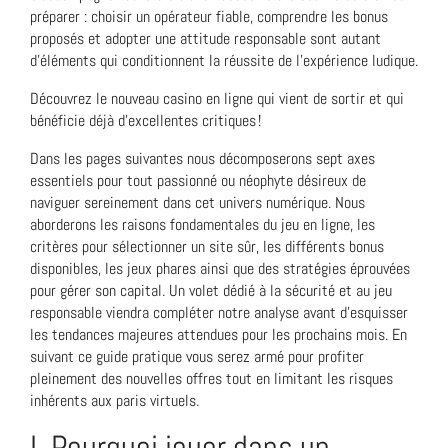
préparer : choisir un opérateur fiable, comprendre les bonus
proposés et adopter une attitude responsable sont autant
d’éléments qui conditionnent la réussite de l’expérience ludique.
Découvrez le
nouveau casino en ligne
qui vient de sortir et qui
bénéficie déjà d’excellentes critiques !
Dans les pages suivantes nous décomposerons sept axes
essentiels pour tout passionné ou néophyte désireux de
naviguer sereinement dans cet univers numérique. Nous
aborderons les raisons fondamentales du jeu en ligne, les
critères pour sélectionner un site sûr, les différents bonus
disponibles, les jeux phares ainsi que des stratégies éprouvées
pour gérer son capital. Un volet dédié à la sécurité et au jeu
responsable viendra compléter notre analyse avant d’esquisser
les tendances majeures attendues pour les prochains mois. En
suivant ce guide pratique vous serez armé pour profiter
pleinement des nouvelles offres tout en limitant les risques
inhérents aux paris virtuels.
I. Pourquoi jouer dans un