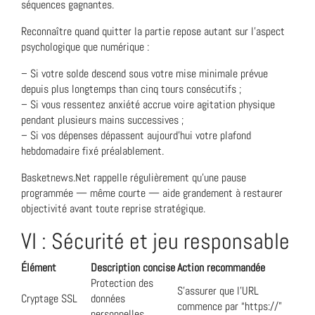
séquences gagnantes.
Reconnaître quand quitter la partie repose autant sur l’aspect
psychologique que numérique :
– Si votre solde descend sous votre mise minimale prévue
depuis plus longtemps than cinq tours consécutifs ;
– Si vous ressentez anxiété accrue voire agitation physique
pendant plusieurs mains successives ;
– Si vos dépenses dépassent aujourd’hui votre plafond
hebdomadaire fixé préalablement.
Basketnews.Net rappelle régulièrement qu’une pause
programmée — même courte — aide grandement à restaurer
objectivité avant toute reprise stratégique.
VI : Sécurité et jeu responsable
Élément
Description concise
Action recommandée
Protection des
S’assurer que l’URL
Cryptage SSL
données
commence par “https://”
personnelles