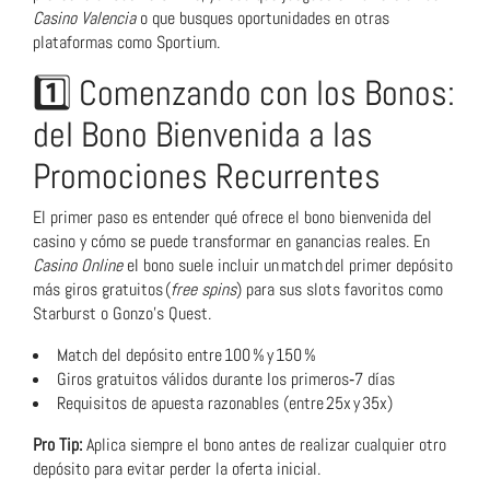
Casino Valencia
o que busques oportunidades en otras
plataformas como Sportium.
1️⃣ Comenzando con los Bonos:
del Bono Bienvenida a las
Promociones Recurrentes
El primer paso es entender qué ofrece el bono bienvenida del
casino y cómo se puede transformar en ganancias reales. En
Casino Online
el bono suele incluir un match del primer depósito
más giros gratuitos (
free spins
) para sus slots favoritos como
Starburst o Gonzo’s Quest.
Match del depósito entre 100 % y 150 %
Giros gratuitos válidos durante los primeros‑7 días
Requisitos de apuesta razonables (entre 25x y 35x)
Pro Tip:
Aplica siempre el bono antes de realizar cualquier otro
depósito para evitar perder la oferta inicial.