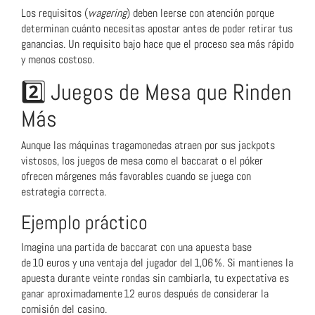
Los requisitos (
wagering
) deben leerse con atención porque
determinan cuánto necesitas apostar antes de poder retirar tus
ganancias. Un requisito bajo hace que el proceso sea más rápido
y menos costoso.
2️⃣ Juegos de Mesa que Rinden
Más
Aunque las máquinas tragamonedas atraen por sus jackpots
vistosos, los juegos de mesa como el baccarat o el póker
ofrecen márgenes más favorables cuando se juega con
estrategia correcta.
Ejemplo práctico
Imagina una partida de baccarat con una apuesta base
de 10 euros y una ventaja del jugador del 1,06 %. Si mantienes la
apuesta durante veinte rondas sin cambiarla, tu expectativa es
ganar aproximadamente 12 euros después de considerar la
comisión del casino.