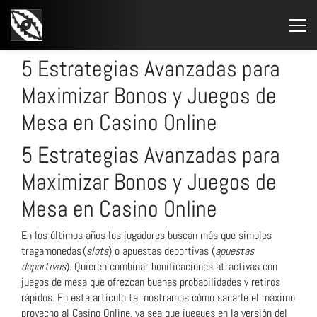
STARTSEITE
»
5 ESTRATEGIAS AVANZADAS PARA MAXIMIZAR BONOS Y JUEGOS
DE MESA EN CASINO ONLINE
5 Estrategias Avanzadas para
Maximizar Bonos y Juegos de
Mesa en Casino Online
5 Estrategias Avanzadas para
Maximizar Bonos y Juegos de
Mesa en Casino Online
En los últimos años los jugadores buscan más que simples
tragamonedas (
slots
) o apuestas deportivas (
apuestas
deportivas
). Quieren combinar bonificaciones atractivas con
juegos de mesa que ofrezcan buenas probabilidades y retiros
rápidos. En este artículo te mostramos cómo sacarle el máximo
provecho al Casino Online, ya sea que juegues en la versión del