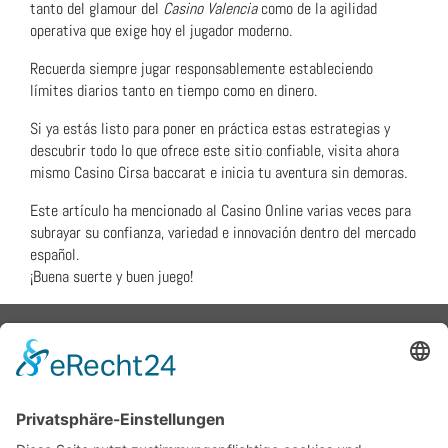
tanto del glamour del
Casino Valencia
como de la agilidad
operativa que exige hoy el jugador moderno.
Recuerda siempre jugar responsablemente estableciendo
límites diarios tanto en tiempo como en dinero.
Si ya estás listo para poner en práctica estas estrategias y
descubrir todo lo que ofrece este sitio confiable, visita ahora
mismo
Casino Cirsa baccarat
e inicia tu aventura sin demoras.
Este artículo ha mencionado al Casino Online varias veces para
subrayar su confianza, variedad e innovación dentro del mercado
español.
¡Buena suerte y buen juego!
Flex Metalldesign - Peter
Grünewaldt