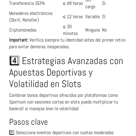
Transferencia SEPA
≤ 48 horas
Sí
cargo
Monederos electrónicos
≤ 12 horas
Variable
Sí
(Skrill, Neteller)
≤ 30
Criptomonedas
Ninguna
No
minutos
Important:
Verifica siempre tu identidad antes del primer retiro
para evitar demoras inesperadas.
4️⃣ Estrategias Avanzadas con
Apuestas Deportivas y
Volatilidad en Slots
Combinar bonos deportivos ofrecidos por plataformas como
Sportium con sesiones cortas en slots puede multiplicar tu
bankroll si manejas bien la volatilidad.
Pasos clave
1️⃣ Selecciona eventos deportivos con cuotas moderadas