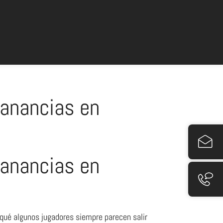
Ganancias en
Ganancias en
 qué algunos jugadores siempre parecen salir