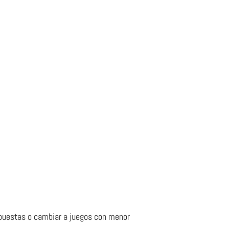
 apuestas o cambiar a juegos con menor