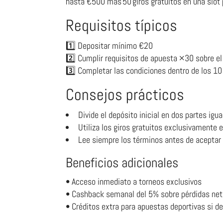
hasta €500 más 50 giros gratuitos en una slo
Requisitos típicos
1️⃣ Depositar mínimo €20
2️⃣ Cumplir requisitos de apuesta ×30 sobre e
3️⃣ Completar las condiciones dentro de los 10
Consejos prácticos
Divide el depósito inicial en dos partes igu
Utiliza los giros gratuitos exclusivamente e
Lee siempre los términos antes de aceptar 
Beneficios adicionales
• Acceso inmediato a torneos exclusivos
• Cashback semanal del 5% sobre pérdidas ne
• Créditos extra para apuestas deportivas si d