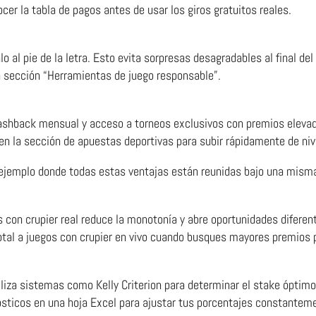
r la tabla de pagos antes de usar los giros gratuitos reales.
o al pie de la letra. Esto evita sorpresas desagradables al final de
 sección “Herramientas de juego responsable”.
 cashback mensual y acceso a torneos exclusivos con premios eleva
 la sección de apuestas deportivas para subir rápidamente de nive
ejemplo donde todas estas ventajas están reunidas bajo una misma 
on crupier real reduce la monotonía y abre oportunidades diferent
tal a juegos con crupier en vivo cuando busques mayores premios p
liza sistemas como Kelly Criterion para determinar el stake óptimo 
ósticos en una hoja Excel para ajustar tus porcentajes constanteme