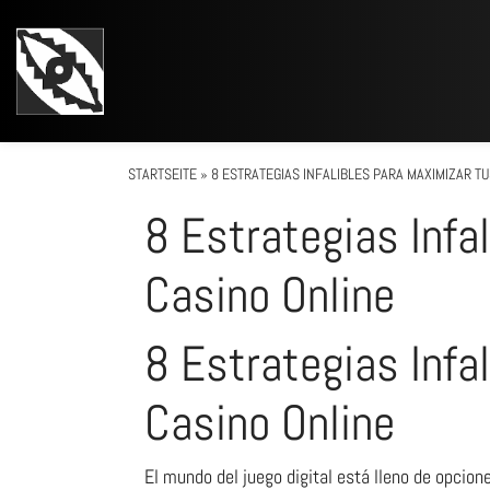
STARTSEITE
»
8 ESTRATEGIAS INFALIBLES PARA MAXIMIZAR T
8 Estrategias Infa
Casino Online
8 Estrategias Infa
Casino Online
El mundo del juego digital está lleno de opcio