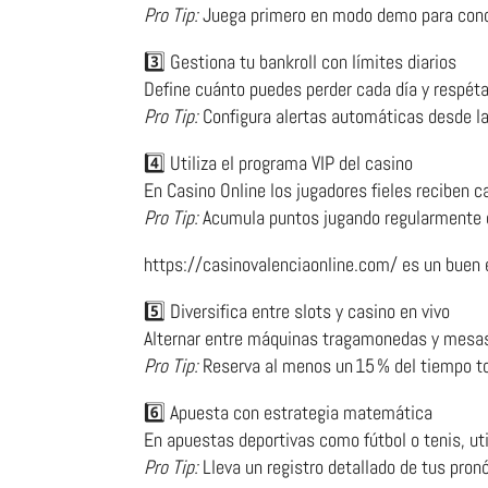
Pro Tip:
Juega primero en modo demo para conoce
3️⃣ Gestiona tu bankroll con límites diarios
Define cuánto puedes perder cada día y respétal
Pro Tip:
Configura alertas automáticas desde la
4️⃣ Utiliza el programa VIP del casino
En Casino Online los jugadores fieles reciben
Pro Tip:
Acumula puntos jugando regularmente en
https://casinovalenciaonline.com/ es un buen 
5️⃣ Diversifica entre slots y casino en vivo
Alternar entre máquinas tragamonedas y mesas c
Pro Tip:
Reserva al menos un 15 % del tiempo to
6️⃣ Apuesta con estrategia matemática
En apuestas deportivas como fútbol o tenis, uti
Pro Tip:
Lleva un registro detallado de tus pron