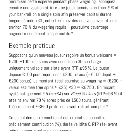
minimiser perte espérée pendant phase wagering.; appliquez
ensuite une gestion stricte ‑ ne jouez jamais plus than
5 %
of
your bankroll on a single spin afin préserver capital durant
longue période x30.; enfin terminez dès que vous avez atteint
environ 70 % du wagering requis – poursuivre davantage
augmente seulement risque inutile.*
Exemple pratique
Supposons qu’un nouveau joueur reçoive un bonus welcome =
€200 +100 free spins avec condition x30 surcharge
uniquement valable sur slots ayant RTP ≥95 %. Le joueur
dépose €100 puis reçoit donc €300 totaux (=€100 dépôt +
€200 bonus). Le montant total soumise au wagering = (€200 +
valeur estimée free spins ≈ €25) ×30 = €6 750 . En misant
systématiquement £5 (=≈€4) sur
Blood Suckers
(RTP=98 %) il
atteint environ 70 % après près de 1500 tours, générant
théoriquement ≈€650 profit net avant retrait complet.*
Ce calcul démontre combien il est crucial de connaître
précisément contribution (%), durée validité & RTP réel avant
même clicuer « activer mon bonus ».