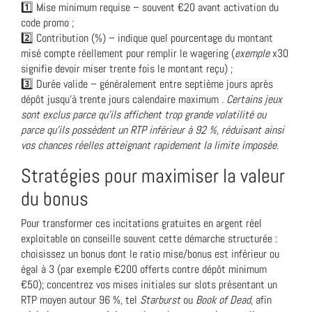
1️⃣ Mise minimum requise – souvent €20 avant activation du
code promo ;
2️⃣ Contribution (%) – indique quel pourcentage du montant
misé compte réellement pour remplir le wagering (
exemple
x30
signifie devoir miser trente fois le montant reçu) ;
3️⃣ Durée valide – généralement entre septième jours après
dépôt jusqu’à trente jours calendaire maximum .
Certains jeux
sont exclus parce qu’ils affichent trop grande volatilité ou
parce qu’ils possèdent un RTP inférieur à 92 %, réduisant ainsi
vos chances réelles atteignant rapidement la limite imposée.
Stratégies pour maximiser la valeur
du bonus
Pour transformer ces incitations gratuites en argent réel
exploitable on conseille souvent cette démarche structurée :
choisissez un bonus dont le ratio mise/bonus est inférieur ou
égal à 3 (par exemple €200 offerts contre dépôt minimum
€50); concentrez vos mises initiales sur slots présentant un
RTP moyen autour 96 %, tel
Starburst
ou
Book of Dead
, afin