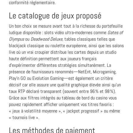
conformité réglementaire.
Le catalogue de jeux proposé
Un bon choix se mesure avant tout à la richesse du portefeuille
ludique disponible : slots vidéo ultra‑modernes comme
Gates of
Olympus
ou
Deadwood Deluxe
, tables classiques telles que
blackjack classique ou roulette européenne, ainsi que les salons
live où un vrai croupier distribue les cartes depuis un studio
haute définition permettent aux joueurs français
d’expérimenter différentes stratégies simultanément. La
présence de fournisseurs renommés—NetEnt, Microgaming,
Play’n GO ou Evolution Gaming—est également un critère
décisif car elle assure une qualité graphique élevée ainsi qu’un
taux RTP déclaré transparent (souvent entre 96 % et 98 %).
Grâce aux filtres intégrés au tableau de bord du casino vous
pouvez rapidement afficher uniquement vos titres favoris :
« jeux à volatilité moyenne », « jackpot progressif » ou même
« tournois live ».
Les méthodes de paiement