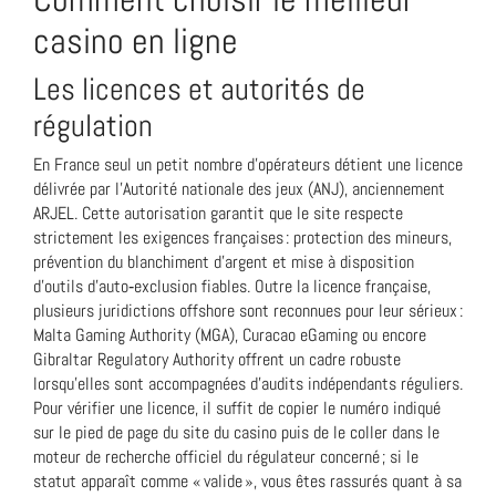
casino en ligne
Les licences et autorités de
régulation
En France seul un petit nombre d’opérateurs détient une licence
délivrée par l’Autorité nationale des jeux (ANJ), anciennement
ARJEL. Cette autorisation garantit que le site respecte
strictement les exigences françaises : protection des mineurs,
prévention du blanchiment d’argent et mise à disposition
d’outils d’auto‑exclusion fiables. Outre la licence française,
plusieurs juridictions offshore sont reconnues pour leur sérieux :
Malta Gaming Authority (MGA), Curacao eGaming ou encore
Gibraltar Regulatory Authority offrent un cadre robuste
lorsqu’elles sont accompagnées d’audits indépendants réguliers.
Pour vérifier une licence, il suffit de copier le numéro indiqué
sur le pied de page du site du casino puis de le coller dans le
moteur de recherche officiel du régulateur concerné ; si le
statut apparaît comme « valide », vous êtes rassurés quant à sa