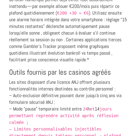
inattendu — par exemple allouer €200/mois puis répartir ce
plafond quotidiennement (
). Utilisez ensuite
€200 ÷30 ≈ €6
une alarme horaire intégrée dans votre smartphone : réglage “15
minutes restantes” déclenche automatiquement pause
lorsqu’elle sonne , obligeant chacun à évaluer s’il continue
réellement sa session ou non . Certaines applications tierces
comme Gambler’s Tracker proposent même graphiques
quotidiens illustrant évolution bankroll vs temps passé ,
facilitant prise conscience visuelle rapide.*
Outils fournis par les casinos agréés
Les sites disposant d’une licence ANJ offrent plusieurs
fonctionnalités internes destinées au contrôle personnel :
– Auto-exclusion définitive pouvant durer jusqu’à cinq ans via
formulaire sécurisé ANJ ;
– Mode “pause” temporaire limité entre
h
14
24
et
jours
permettant reprendre activité après réflexion
calmée ;
– Limites personnalisables injectibles
directement depuis tableau personnel → plafond