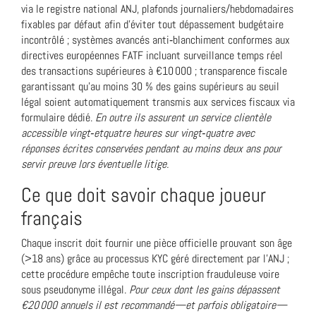
via le registre national ANJ, plafonds journaliers/hebdomadaires
fixables par défaut afin d’éviter tout dépassement budgétaire
incontrôlé ; systèmes avancés anti‑blanchiment conformes aux
directives européennes FATF incluant surveillance temps réel
des transactions supérieures à €10 000 ; transparence fiscale
garantissant qu’au moins 30 % des gains supérieurs au seuil
légal soient automatiquement transmis aux services fiscaux via
formulaire dédié.
En outre ils assurent un service clientèle
accessible vingt‑et­quatre heures sur vingt‑quatre avec
réponses écrites conservées pendant au moins deux ans pour
servir preuve lors éventuelle litige.
Ce que doit savoir chaque joueur
français
Chaque inscrit doit fournir une pièce officielle prouvant son âge
(>18 ans) grâce au processus KYC géré directement par l’ANJ ;
cette procédure empêche toute inscription frauduleuse voire
sous pseudonyme illégal.
Pour ceux dont les gains dépassent
€20 000 annuels il est recommandé—et parfois obligatoire—