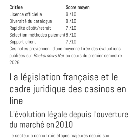
Critère
Score moyen
Licence officielle
9 /10
Diversité du catalogue
8 /10
Rapidité dépôt/retrait
7 /10
Sélection méthodes paiement
8 /10
Support client
7 /10
Ces notes proviennent d’une moyenne tirée des évaluations
publiées sur
Basketnews.Net
au cours du premier semestre
2026.
La législation française et le
cadre juridique des casinos en
line
L’évolution légale depuis l’ouverture
du marché en 2010
Le secteur a connu trois étapes majeures depuis son