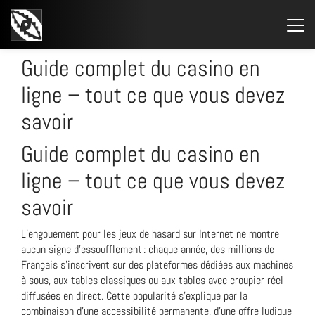
STARTSEITE
»
GUIDE COMPLET DU CASINO EN LIGNE – TOUT CE QUE VOUS
DEVEZ SAVOIR
Guide complet du casino en
ligne – tout ce que vous devez
savoir
Guide complet du casino en
ligne – tout ce que vous devez
savoir
L’engouement pour les jeux de hasard sur Internet ne montre
aucun signe d’essoufflement : chaque année, des millions de
Français s’inscrivent sur des plateformes dédiées aux machines
à sous, aux tables classiques ou aux tables avec croupier réel
diffusées en direct. Cette popularité s’explique par la
combinaison d’une accessibilité permanente, d’une offre ludique