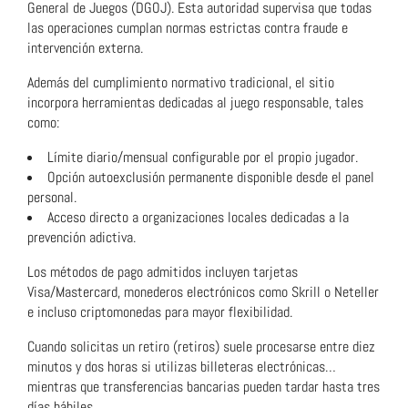
General de Juegos (DGOJ)​​​​​​​​​​​. Esta autoridad supervisa que todas
las operaciones cumplan normas estrictas contra fraude e
intervención externa.
Además del cumplimiento normativo tradicional, el sitio
incorpora herramientas dedicadas al juego responsable, tales
como:
Límite diario/mensual configurable por el propio jugador.
Opción autoexclusión permanente disponible desde el panel
personal.
Acceso directo a organizaciones locales dedicadas a la
prevención adictiva.
Los métodos de pago admitidos incluyen tarjetas
Visa/Mastercard, monederos electrónicos como Skrill o Neteller
e incluso criptomonedas para mayor flexibilidad.
Cuando solicitas un retiro (retiros) suele procesarse entre diez
minutos y dos horas si utilizas billeteras electrónicas…
mientras que transferencias bancarias pueden tardar hasta tres
días hábiles.