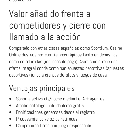
Valor añadido frente a
competidores y cierre con
llamado a la acción
Comparado con otras casas españolas como Sportium, Casino
Online destaca por sus tiempos rápidos tanto en depósitos
como en retiradas (métodos de pago)​​. Asimismo ofrece una
oferta integral donde combinan apuestas deportivas (apuestas
deportivas)​‍​‍‍ junto a cientos dе ​slots ​y juegos de casa.​
Ventajas principales
• Soporte activo día/noche mediante IA + agentes
• Amplio catálogo incluido demo gratis
• Bonificaciones generosas desde el registro
• Procesamiento veloz de retiradas
• Compromiso firme con juego responsable