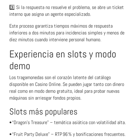
3️⃣ Si la respuesta no resuelve el problema, se abre un ticket
interno que asigna un agente especializado.
Este proceso garantiza tiempos máximos de respuesta
inferiores a dos minutos para incidencias simples y menos de
diez minutos cuando interviene personal humano.
Experiencia en slots y modo
demo
Los tragamonedas son el corazón latente del catálogo
disponible en Casino Online. Se pueden jugar tanto con dinero
real como en modo demo gratuito, ideal para probar nuevas
máquinas sin arriesgar fondos propios.
Slots más populares
• “Dragon’s Treasure” – temática asiática con volatilidad alta.
• “Fruit Party Deluxe” – RTP 96 %​ y bonificaciones frecuentes.