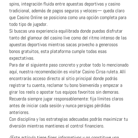
spins, integración fluida entre apuestas deportivas y casino
tradicional, además de pagos seguros y veloces— queda claro
que Casino Online se posiciona como una opción completa para
todo tipo de jugador.
Si buscas una experiencia equilibrada donde puedas disfrutar
tanto del glamour del casino live como del ritmo intenso de las
apuestas deportivas mientras sacas provecho a generosos
bonos gratuitos, esta plataforma cumple todas esas
expectativas.
Para dar el siguiente paso concreto y probar todo lo mencionado
aquí, nuestra recomendación es visitar
Casino Cirsa ruleta
. Allí
encontrarás acceso directo al sitio principal donde podrás
registrar tu cuenta, reclamar tu bono bienvenida y empezar a
girar los reels o apostar tus equipos favoritos sin demoras.
Recuerda siempre jugar responsablemente: fija límites claros
antes de iniciar cada sesión y nunca persigas pérdidas
anteriores.
Con disciplina y las estrategias adecuadas podrás maximizar tu
diversión mientras mantienes el control financiero.
(Este artículo tiene fines informativos y no constituye una