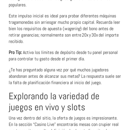
populares.
Este impulso inicial es ideal para probar diferentes máquinas
tragamonedas sin arriesgar mucho propio capital. Recuerda leer
bien los requisitos de apuesta (
wagering
) del bono antes de
retirar ganancias; normalmente son entre 20x y 30x del importe
recibido.
Pro Tip:
Activa los límites de depósito desde tu panel personal
para controlar tu gasto desde el primer día.
¿Te has preguntado alguna vez por qué muchos jugadores
abandonan antes de alcanzar sus metas? La respuesta suele ser
la falta de planificación financiera al inicio del juego.
Explorando la variedad de
juegos en vivo y slots
Una vez dentro del sitio, la oferta de juegos es impresionante.
En la sección “Casino Live” encontrarás mesas con crupier real