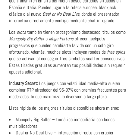
que transmiten en alta definición desde estudios situados en
España e Italia. Puedes jugar a la ruleta europea, blackjack
clásico o al nuevo
Deal or No Deal Live
, donde el presentador
interactúa directamente contigo mediante chat integrado.
Los
slots
también tienen protagonismo destacado; títulos como
Monopoly Big Baller
o
Mega Fortune
ofrecen jackpots
progresivos que pueden cambiarte la vida con un solo giro
afortunado. Además, muchos slots incluyen rondas de
free spins
que se activan al conseguir tres símbolos scatter consecutivos.
Estas tiradas gratuitas aumentan tus posibilidades sin requerir
apuesta adicional.​
Industry Secret:
Los juegos con volatilidad media‑alta suelen
combinar RTP alrededor del 96‑97% con premios frecuentes pero
moderados, lo que maximiza la diversión a largo plazo.
Lista rápida de los mejores títulos disponibles ahora mismo:
Monopoly Big Baller – temática inmobiliaria con bonos
multiplicadores
Deal or No Deal Live – interacción directa con crupier