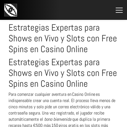
STARTSEITE
»
ESTRATEGIAS EXPERTAS PARA SHOWS EN VIVO Y SLOTS CON
FREE SPINS EN CASINO ONLINE
Estrategias Expertas para
Shows en Vivo y Slots con Free
Spins en Casino Online
Estrategias Expertas para
Shows en Vivo y Slots con Free
Spins en Casino Online
Para comenzar cualquier aventura en Casino Online es
indispensable crear una cuenta real. El proceso lleva menos de
cinco minutos y solo pide un correo electrónico válido y una
contraseña segura. Una vez registrado, el jugador recibe
automáticamente el
bono bienvenida
que duplica la primera
recarga hasta €500 más 150 giros gratis en los slots más