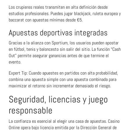
Los crupieres reales transmiten en alta definición desde
estudios profesionales. Puedes jugar blackjack, ruleta europea y
baccarat con apuestas mínimas desde €5.
Apuestas deportivas integradas
Gracias a la alianza con Sportium, los usuarios pueden apostar
en fútbol, tenis y baloncesto sin salir del sitio. La función “Cash
Out” permite asegurar ganancias antes de que termine el
evento.
Expert Tip: Cuando apuestes en partidos con alta probabilidad,
combina una apuesta simple con una apuesta combinada para
maximizar el retorno sin incrementar demasiado el riesgo.
Seguridad, licencias y juego
responsable
La confianza es esencial al elegir una casa de apuestas. Casino
Online opera bajo licencia emitida por la Dirección General de