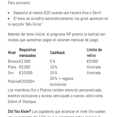
Para activarlo:
Deposita al menos €20 usando una tarjeta Visa o Skrill.
El bono se acredita automáticamente; los giros aparecen en
la sección “Mis Giros”.
Además del bono inicial, el programa VIP premia la lealtad con
niveles que aumentan según el volumen mensual de juego:
Requisitos
Límite de
Nivel
Cashback
mensuales
retiro
Bronce
€1 000
5 %
€5 000
Plata
€5 000
10 %
Ilimitado
Oro
€10 000
15 %
Ilimitado
20 % + regalos
Platino
€20 000+
exclusivos
Los miembros Oro y Platino reciben atención personalizada,
eventos exclusivos y acceso anticipado a nuevos
slots
como
Gates of Olympus.
Did You Know?
Los jugadores que alcanzan el nivel Oro suelen