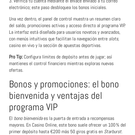
Verifica tu cuenta mediante el enlace enviado a tu correo
electrónico; este paso desbloquea los bonos iniciales.
Una vez dentro, el panel de control muestra un resumen claro
del saldo, promociones activas y acceso directo al programa VIP.
La interfaz está diseñada para usuarios novatos y avanzados,
con menús intuitivos que facilitan la navegación entre
slots
,
casino en vivo y la sección de apuestas deportivas.
Pro Tip:
Configura límites de depósito antes de jugar; así
mantienes el control financiero mientras exploras nuevas
ofertas.
Bonos y promociones: el bono
bienvenida y ventajas del
programa VIP
El
bono bienvenida
es la puerta de entrada a recompensas
mayores. En Casino Online, este bono suele ofrecer un 100 % del
primer depósito hasta €200 más 50 giros gratis en
Starburst
.