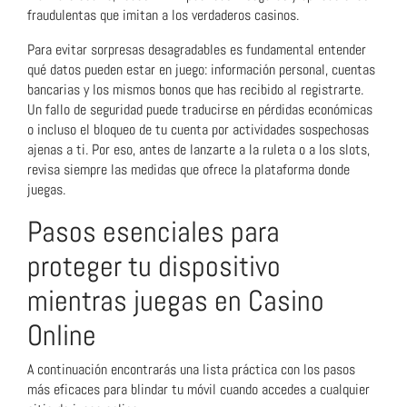
fraudulentas que imitan a los verdaderos casinos.
Para evitar sorpresas desagradables es fundamental entender
qué datos pueden estar en juego: información personal, cuentas
bancarias y los mismos bonos que has recibido al registrarte.
Un fallo de seguridad puede traducirse en pérdidas económicas
o incluso el bloqueo de tu cuenta por actividades sospechosas
ajenas a ti. Por eso, antes de lanzarte a la ruleta o a los slots,
revisa siempre las medidas que ofrece la plataforma donde
juegas.
Pasos esenciales para
proteger tu dispositivo
mientras juegas en Casino
Online
A continuación encontrarás una lista práctica con los pasos
más eficaces para blindar tu móvil cuando accedes a cualquier