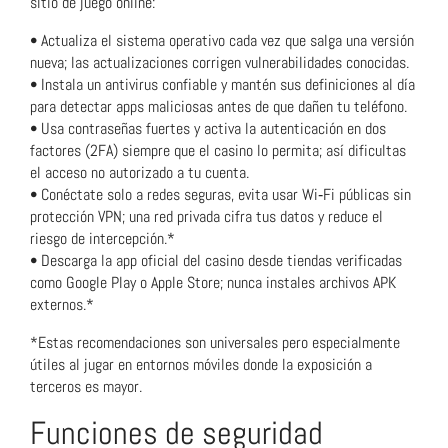
sitio de juego online:
• Actualiza el sistema operativo cada vez que salga una versión
nueva; las actualizaciones corrigen vulnerabilidades conocidas.
• Instala un antivirus confiable y mantén sus definiciones al día
para detectar apps maliciosas antes de que dañen tu teléfono.
• Usa contraseñas fuertes y activa la autenticación en dos
factores (2FA) siempre que el casino lo permita; así dificultas
el acceso no autorizado a tu cuenta.
• Conéctate solo a redes seguras, evita usar Wi‑Fi públicas sin
protección VPN; una red privada cifra tus datos y reduce el
riesgo de intercepción.*
• Descarga la app oficial del casino desde tiendas verificadas
como Google Play o Apple Store; nunca instales archivos APK
externos.*
*Estas recomendaciones son universales pero especialmente
útiles al jugar en entornos móviles donde la exposición a
terceros es mayor.
Funciones de seguridad