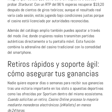
probar
Starburst
. Con un RTP del 96 % esperas recuperar $19,20
después de cientos de giros teóricos; aunque el resultado real
varía cada sesión, estás jugando bajo condiciones justas porque
el casino está licenciado por autoridades reconocidas.
Además del catálogo amplio también puedes apostar a través
del modo
live
, donde crupieres reales transmiten partidas
auténticas directamente a tu pantalla móvil. Esta función
combina la adrenalina del casino tradicional con la comodidad
del smartphone.
Retiros rápidos y soporte ágil:
cómo asegurar tus ganancias
Nadie quiere esperar días o semanas para recibir sus ganancias
tras una victoria importante en los slots o apuestas deportivas
como las ofrecidas por Sportium dentro del mismo ecosistema.
Cuando solicitas un retiro, Casino Online procesa la mayoría
mediante monederos electrónicos (eWallets) en menos
de 24 horas.