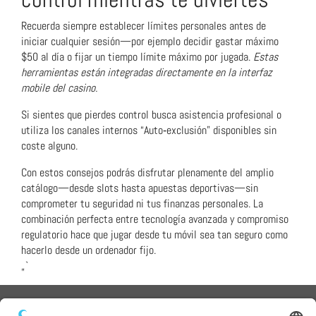
Recuerda siempre establecer límites personales antes de
iniciar cualquier sesión—por ejemplo decidir gastar máximo
$50 al día o fijar un tiempo límite máximo por jugada.
Estas
herramientas están integradas directamente en la interfaz
mobile del casino.
Si sientes que pierdes control busca asistencia profesional o
utiliza los canales internos “Auto‑exclusión” disponibles sin
coste alguno.
Con estos consejos podrás disfrutar plenamente del amplio
catálogo—desde slots hasta apuestas deportivas—sin
comprometer tu seguridad ni tus finanzas personales. La
combinación perfecta entre tecnología avanzada y compromiso
regulatorio hace que jugar desde tu móvil sea tan seguro como
hacerlo desde un ordenador fijo.
„`
Flex Metalldesign - Peter