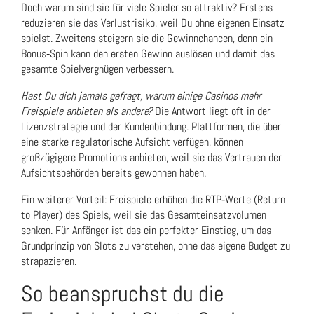
Doch warum sind sie für viele Spieler so attraktiv? Erstens
reduzieren sie das Verlustrisiko, weil Du ohne eigenen Einsatz
spielst. Zweitens steigern sie die Gewinnchancen, denn ein
Bonus‑Spin kann den ersten Gewinn auslösen und damit das
gesamte Spielvergnügen verbessern.
Hast Du dich jemals gefragt, warum einige Casinos mehr
Freispiele anbieten als andere?
Die Antwort liegt oft in der
Lizenzstrategie und der Kundenbindung. Plattformen, die über
eine starke regulatorische Aufsicht verfügen, können
großzügigere Promotions anbieten, weil sie das Vertrauen der
Aufsichtsbehörden bereits gewonnen haben.
Ein weiterer Vorteil: Freispiele erhöhen die RTP‑Werte (Return
to Player) des Spiels, weil sie das Gesamteinsatzvolumen
senken. Für Anfänger ist das ein perfekter Einstieg, um das
Grundprinzip von Slots zu verstehen, ohne das eigene Budget zu
strapazieren.
So beanspruchst du die