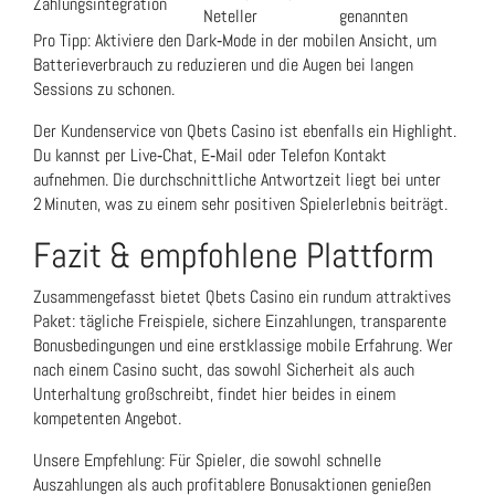
Zahlungsintegration
Neteller
genannten
Pro Tipp: Aktiviere den Dark‑Mode in der mobilen Ansicht, um
Batterieverbrauch zu reduzieren und die Augen bei langen
Sessions zu schonen.
Der Kundenservice von Qbets Casino ist ebenfalls ein Highlight.
Du kannst per Live‑Chat, E‑Mail oder Telefon Kontakt
aufnehmen. Die durchschnittliche Antwortzeit liegt bei unter
2 Minuten, was zu einem sehr positiven Spielerlebnis beiträgt.
Fazit & empfohlene Plattform
Zusammengefasst bietet Qbets Casino ein rundum attraktives
Paket: tägliche Freispiele, sichere Einzahlungen, transparente
Bonusbedingungen und eine erstklassige mobile Erfahrung. Wer
nach einem Casino sucht, das sowohl Sicherheit als auch
Unterhaltung großschreibt, findet hier beides in einem
kompetenten Angebot.
Unsere Empfehlung: Für Spieler, die sowohl schnelle
Auszahlungen als auch profitablere Bonusaktionen genießen