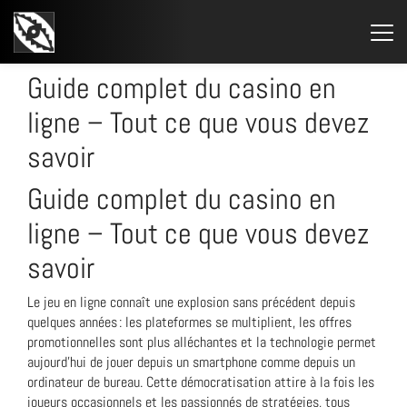
STARTSEITE
»
GUIDE COMPLET DU CASINO EN LIGNE – TOUT CE QUE VOUS
DEVEZ SAVOIR
Guide complet du casino en
ligne – Tout ce que vous devez
savoir
Guide complet du casino en
ligne – Tout ce que vous devez
savoir
Le jeu en ligne connaît une explosion sans précédent depuis
quelques années : les plateformes se multiplient, les offres
promotionnelles sont plus alléchantes et la technologie permet
aujourd’hui de jouer depuis un smartphone comme depuis un
ordinateur de bureau. Cette démocratisation attire à la fois les
joueurs occasionnels et les passionnés de stratégies, tous