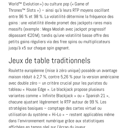
World™ Evolution ») ou culture pop (« Game of
Thrones™ Slots ») – ainsi qu’à leurs RTP moyens oscillant
entre 96 % et 98 %. La volatilité détermine la fréquence des
gains : une volatilité élevée promet des jackpots rares mais
massifs (exemple : Mega Moolah avec jackpot progressif
dépassant €20 M), tandis qu’une volatilité basse offre des
petits gains réguliers via des free spins ou multiplicateurs
jusqu’à x5 sur chaque spin gagnant.
Jeux de table traditionnels
Roulette européenne (mise à zéro unique) possède un avantage
maison réduit à 2,7 %, contre 5,26 % pour la version américaine
avec double zéro – un critère crucial pour les puristes du
tableau « House Edge ». Le blackjack propose plusieurs
variantes comme « Infinite Blackjack » ou « Spanish 21 »,
chacune ajustant légèrement le RTP autour de 99 %. Les
stratégies basiques – comptage des cartes virtuel ou
utilisation du système « Hi‑Lo » – restent applicables même
dans l’environnement numérique grâce aux statistiques
affichées en temps réel sur l’écran du joueur.