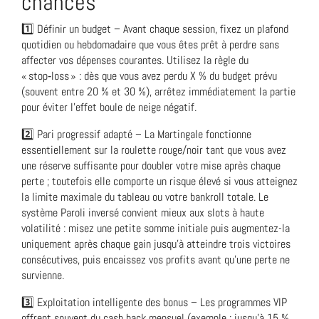
chances
1️⃣ Définir un budget – Avant chaque session, fixez un plafond
quotidien ou hebdomadaire que vous êtes prêt à perdre sans
affecter vos dépenses courantes. Utilisez la règle du
« stop‑loss » : dès que vous avez perdu X % du budget prévu
(souvent entre 20 % et 30 %), arrêtez immédiatement la partie
pour éviter l’effet boule de neige négatif.
2️⃣ Pari progressif adapté – La Martingale fonctionne
essentiellement sur la roulette rouge/noir tant que vous avez
une réserve suffisante pour doubler votre mise après chaque
perte ; toutefois elle comporte un risque élevé si vous atteignez
la limite maximale du tableau ou votre bankroll totale. Le
système Paroli inversé convient mieux aux slots à haute
volatilité : misez une petite somme initiale puis augmentez-la
uniquement après chaque gain jusqu’à atteindre trois victoires
consécutives, puis encaissez vos profits avant qu’une perte ne
survienne.
3️⃣ Exploitation intelligente des bonus – Les programmes VIP
offrent souvent du cash back mensuel (exemple : jusqu’à 15 %