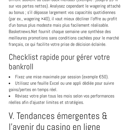
sur vos pertes nettes). Analysez cependant le wagering attaché
au bonus ; s’il dépasse largement vos capacités quotidiennes
(par ex., wagering ×40), il vaut mieux décliner l’offre au profit
d’un bonus plus modeste mais plus facilement réalisable.
Basketnews.Net fournit chaque semaine une synthèse des
meilleures promotions sans conditions cachées pour le marché
français, ce qui facilite votre prise de décision éclairée.
Checklist rapide pour gérer votre
bankroll
Fixez une mise maximale par session (exemple €50).
Utilisez une feuille Excel ou une appli dédiée pour suivre
gains/pertes en temps réel.
Révisez votre plan tous les mois selon vos performances
réelles afin d’ajuster limites et stratégies.
V. Tendances émergentes &
l’avenir du casino en ligne