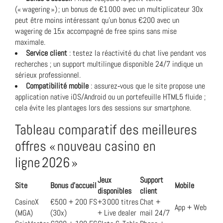
(« wagering ») ; un bonus de €1 000 avec un multiplicateur 30x
peut être moins intéressant qu’un bonus €200 avec un
wagering de 15x accompagné de free spins sans mise
maximale.
Service client
: testez la réactivité du chat live pendant vos
recherches ; un support multilingue disponible 24/7 indique un
sérieux professionnel.
Compatibilité mobile
: assurez‑vous que le site propose une
application native iOS/Android ou un portefeuille HTML5 fluide ;
cela évite les plantages lors des sessions sur smartphone.
Tableau comparatif des meilleures
offres « nouveau casino en
ligne 2026 »
Jeux
Support
Site
Bonus d’accueil
Mobile
disponibles
client
CasinoX
€500 + 200 FS
+3 000 titres
Chat +
App + Web
(MGA)
(30x)
+ Live dealer
mail 24/7