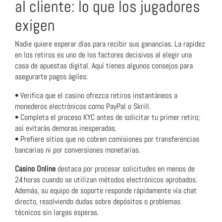
al cliente: lo que los jugadores
exigen
Nadie quiere esperar días para recibir sus ganancias. La rapidez
en los retiros es uno de los factores decisivos al elegir una
casa de apuestas digital. Aquí tienes algunos consejos para
asegurarte pagos ágiles:
• Verifica que el casino ofrezca retiros instantáneos a
monederos electrónicos como PayPal o Skrill.
• Completa el proceso KYC antes de solicitar tu primer retiro;
así evitarás demoras inesperadas.
• Prefiere sitios que no cobren comisiones por transferencias
bancarias ni por conversiones monetarias.
Casino Online
destaca por procesar solicitudes en menos de
24 horas cuando se utilizan métodos electrónicos aprobados.
Además, su equipo de soporte responde rápidamente vía chat
directo, resolviendo dudas sobre depósitos o problemas
técnicos sin largas esperas.