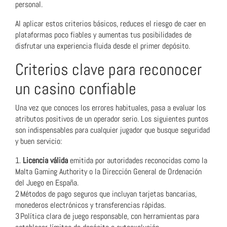
personal.
Al aplicar estos criterios básicos, reduces el riesgo de caer en
plataformas poco fiables y aumentas tus posibilidades de
disfrutar una experiencia fluida desde el primer depósito.
Criterios clave para reconocer
un casino confiable
Una vez que conoces los errores habituales, pasa a evaluar los
atributos positivos de un operador serio. Los siguientes puntos
son indispensables para cualquier jugador que busque seguridad
y buen servicio:
Licencia válida
emitida por autoridades reconocidas como la
Malta Gaming Authority o la Dirección General de Ordenación
del Juego en España.
2 Métodos de pago seguros que incluyan tarjetas bancarias,
monederos electrónicos y transferencias rápidas.
3 Política clara de juego responsable, con herramientas para