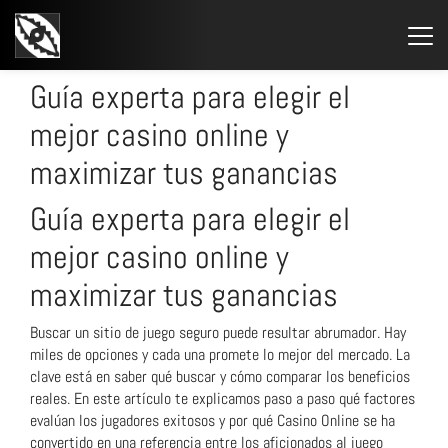
STARTSEITE
»
GUÍA EXPERTA PARA ELEGIR EL MEJOR CASINO ONLINE Y
MAXIMIZAR TUS GANANCIAS
Guía experta para elegir el
mejor casino online y
maximizar tus ganancias
Guía experta para elegir el
mejor casino online y
maximizar tus ganancias
Buscar un sitio de juego seguro puede resultar abrumador. Hay
miles de opciones y cada una promete lo mejor del mercado. La
clave está en saber qué buscar y cómo comparar los beneficios
reales. En este artículo te explicamos paso a paso qué factores
evalúan los jugadores exitosos y por qué Casino Online se ha
convertido en una referencia entre los aficionados al juego