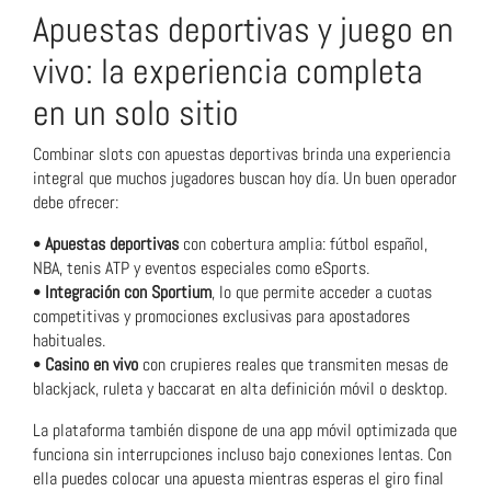
Apuestas deportivas y juego en
vivo: la experiencia completa
en un solo sitio
Combinar slots con apuestas deportivas brinda una experiencia
integral que muchos jugadores buscan hoy día. Un buen operador
debe ofrecer:
•
Apuestas deportivas
con cobertura amplia: fútbol español,
NBA, tenis ATP y eventos especiales como eSports.
•
Integración con Sportium
, lo que permite acceder a cuotas
competitivas y promociones exclusivas para apostadores
habituales.
•
Casino en vivo
con crupieres reales que transmiten mesas de
blackjack, ruleta y baccarat en alta definición móvil o desktop.
La plataforma también dispone de una app móvil optimizada que
funciona sin interrupciones incluso bajo conexiones lentas. Con
ella puedes colocar una apuesta mientras esperas el giro final