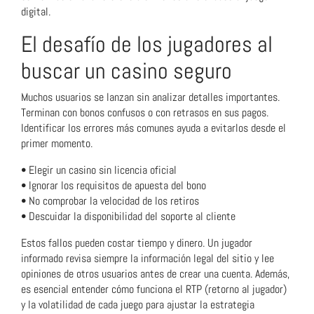
digital.
El desafío de los jugadores al
buscar un casino seguro
Muchos usuarios se lanzan sin analizar detalles importantes.
Terminan con bonos confusos o con retrasos en sus pagos.
Identificar los errores más comunes ayuda a evitarlos desde el
primer momento.
• Elegir un casino sin licencia oficial
• Ignorar los requisitos de apuesta del bono
• No comprobar la velocidad de los retiros
• Descuidar la disponibilidad del soporte al cliente
Estos fallos pueden costar tiempo y dinero. Un jugador
informado revisa siempre la información legal del sitio y lee
opiniones de otros usuarios antes de crear una cuenta. Además,
es esencial entender cómo funciona el RTP (retorno al jugador)
y la volatilidad de cada juego para ajustar la estrategia