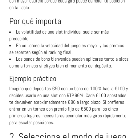
con mayor cautela porque cada giro puede cambiar tu posición
en la tabla.
Por qué importa
La volatilidad de una slot individual suele ser más
predecible.
En un torneo la velocidad del juego es mayor y los premios
se reparten según el ranking final.
Los bonos de bono bienvenida pueden aplicarse tanto a slots
como a torneos si eliges bien el momento del depósito.
Ejemplo práctico
Imagina que depositas €50 con un bono del 100 % hasta €100 y
decides usarlo en una slot con RTP 96 %. Cada €100 apostados
te devuelven aproximadamente €96 a largo plazo. Si prefieres
entrar en un torneo con premio fijo de €500 para los cinco
primeros lugares, necesitarás acumular más giros rápidamente
para escalar posiciones.
2. Selecciona el modo de juego