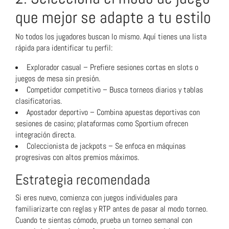
que mejor se adapte a tu estilo
No todos los jugadores buscan lo mismo. Aquí tienes una lista
rápida para identificar tu perfil:
Explorador casual – Prefiere sesiones cortas en slots o
juegos de mesa sin presión.
Competidor competitivo – Busca torneos diarios y tablas
clasificatorias.
Apostador deportivo – Combina apuestas deportivas con
sesiones de casino; plataformas como Sportium ofrecen
integración directa.
Coleccionista de jackpots – Se enfoca en máquinas
progresivas con altos premios máximos.
Estrategia recomendada
Si eres nuevo, comienza con juegos individuales para
familiarizarte con reglas y RTP antes de pasar al modo torneo.
Cuando te sientas cómodo, prueba un torneo semanal con