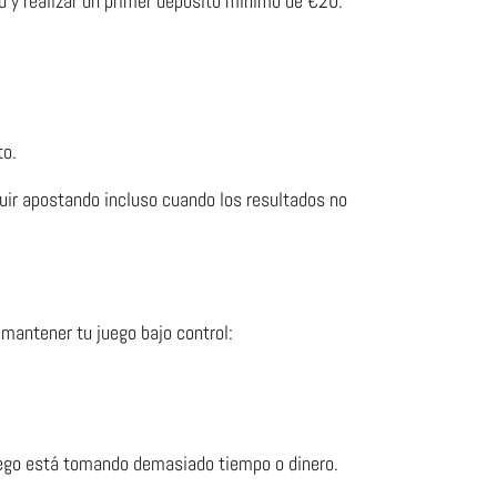
dad y realizar un primer depósito mínimo de €20.
to.
guir apostando incluso cuando los resultados no
a mantener tu juego bajo control:
juego está tomando demasiado tiempo o dinero.