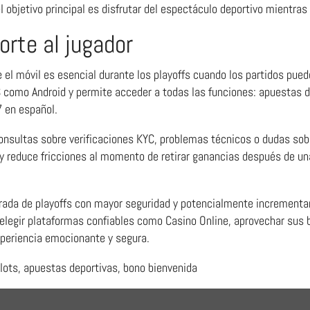
l objetivo principal es disfrutar del espectáculo deportivo mientra
orte al jugador
de el móvil es esencial durante los playoffs cuando los partidos pued
 como Android y permite acceder a todas las funciones: apuestas dep
7 en español.
onsultas sobre verificaciones KYC, problemas técnicos o dudas sob
 y reduce fricciones al momento de retirar ganancias después de un
rada de playoffs con mayor seguridad y potencialmente incrementar 
elegir plataformas confiables como Casino Online, aprovechar sus 
experiencia emocionante y segura.
lots, apuestas deportivas, bono bienvenida