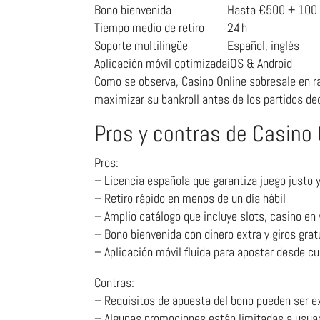
Bono bienvenida
Hasta €500 + 100 
Tiempo medio de retiro
24 h
Soporte multilingüe
Español, inglés
Aplicación móvil optimizada
iOS & Android
Como se observa, Casino Online sobresale en ra
maximizar su bankroll antes de los partidos dec
Pros y contras de Casino 
Pros:
– Licencia española que garantiza juego justo 
– Retiro rápido en menos de un día hábil
– Amplio catálogo que incluye slots, casino en
– Bono bienvenida con dinero extra y giros grat
– Aplicación móvil fluida para apostar desde cu
Contras:
– Requisitos de apuesta del bono pueden ser ex
– Algunas promociones están limitadas a usua