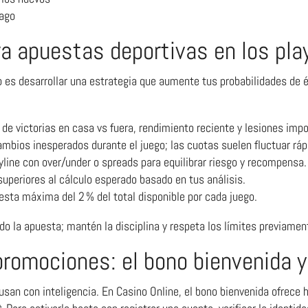
ago
a apuestas deportivas en los pla
so es desarrollar una estrategia que aumente tus probabilidades de 
de victorias en casa vs fuera, rendimiento reciente y lesiones imp
ambios inesperados durante el juego; las cuotas suelen fluctuar rá
ine con over/under o spreads para equilibrar riesgo y recompensa.
superiores al cálculo esperado basado en tus análisis.
esta máxima del 2 % del total disponible por cada juego.
 la apuesta; mantén la disciplina y respeta los límites previament
romociones: el bono bienvenida 
san con inteligencia. En Casino Online, el bono bienvenida ofrece