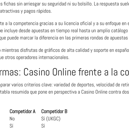
us fichas sin arriesgar su seguridad ni su bolsillo. La respuesta su
atractivas y pagos rápidos.
e a la competencia gracias a su licencia oficial y a su enfoque en 
ue incluye desde apuestas en tiempo real hasta un amplio catálogo
 que puede marcar la diferencia en las primeras rondas de apuestas a
o mientras disfrutas de gráficos de alta calidad y soporte en españ
ue otros operadores internacionales.
rmas: Casino Online frente a la 
arar varios criterios clave: variedad de deportes, velocidad de retiro
tabla resumida que pone en perspectiva a Casino Online contra do
Competidor A
Competidor B
No
Sí (UKGC)
Sí
Sí