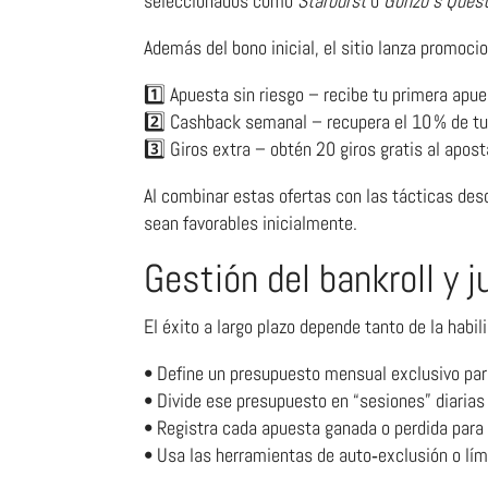
seleccionados como
Starburst
o
Gonzo’s Ques
Además del bono inicial, el sitio lanza promoc
1️⃣ Apuesta sin riesgo – recibe tu primera apu
2️⃣ Cashback semanal – recupera el 10 % de tu
3️⃣ Giros extra – obtén 20 giros gratis al apo
Al combinar estas ofertas con las tácticas des
sean favorables inicialmente.
Gestión del bankroll y 
El éxito a largo plazo depende tanto de la habil
• Define un presupuesto mensual exclusivo par
• Divide ese presupuesto en “sesiones” diaria
• Registra cada apuesta ganada o perdida para a
• Usa las herramientas de auto‑exclusión o lí