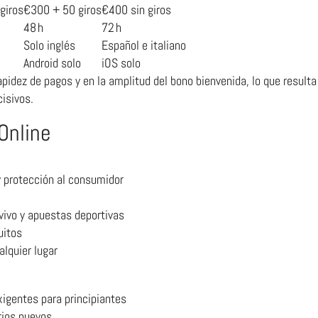
giros
€300 + 50 giros
€400 sin giros
48 h
72 h
Solo inglés
Español e italiano
Android solo
iOS solo
pidez de pagos y en la amplitud del bono bienvenida, lo que resulta
isivos.
Online
y protección al consumidor
 vivo y apuestas deportivas
uitos
alquier lugar
igentes para principiantes
rios nuevos