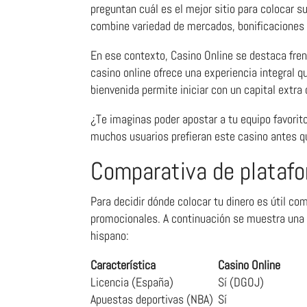
preguntan cuál es el mejor sitio para colocar s
combine variedad de mercados, bonificaciones 
En ese contexto, Casino Online se destaca frent
casino online
ofrece una experiencia integral q
bienvenida permite iniciar con un capital extra
¿Te imaginas poder apostar a tu equipo favorit
muchos usuarios prefieran este casino antes q
Comparativa de platafo
Para decidir dónde colocar tu dinero es útil comp
promocionales. A continuación se muestra una 
hispano:
Característica
Casino Online
Licencia (España)
Sí (DGOJ)
Apuestas deportivas (NBA)
Sí