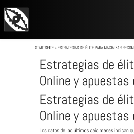
STARTSEITE
»
ESTRATEGIAS DE ÉLITE PARA MAXIMIZAR RECO
Estrategias de él
Online y apuestas 
Estrategias de él
Online y apuestas 
Los datos de los últimos seis meses indican qu