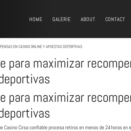
HOME
GALERIE
ABOUT
CONTACT
MPENSAS EN CASINO ONLINE Y APUESTAS DEPORTIVAS
ite para maximizar recomp
deportivas
ite para maximizar recomp
deportivas
e Casino Cirsa confiable procesa retiros en menos de 24 horas en el