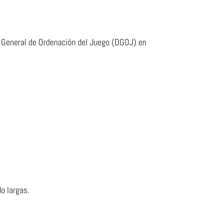
ón General de Ordenación del Juego (DGOJ) en
o largas.