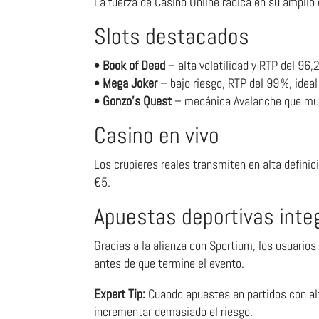
La fuerza de Casino Online radica en su amplio
Slots destacados
•
Book of Dead
– alta volatilidad y RTP del 96,
•
Mega Joker
– bajo riesgo, RTP del 99 %, ideal
•
Gonzo’s Quest
– mecánica Avalanche que mul
Casino en vivo
Los crupieres reales transmiten en alta defini
€5.
Apuestas deportivas inte
Gracias a la alianza con Sportium, los usuarios
antes de que termine el evento.
Expert Tip:
Cuando apuestes en partidos con al
incrementar demasiado el riesgo.