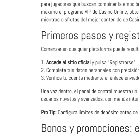
para jugadores que buscan combinar la emoció
máximo el programa VIP de Casino Online, obte
mientras disfrutas del mejor contenido de Casin
Primeros pasos y regist
Comenzar en cualquier plataforma puede resulta
Accede al sitio oficial
y pulsa “Registrarse”.
Completa tus datos personales con precisión;
Verifica tu cuenta mediante el enlace enviad
Una vez dentro, el panel de control muestra un 
usuarios novatos y avanzados, con menús intuit
Pro Tip:
Configura límites de depósito antes de 
Bonos y promociones: e