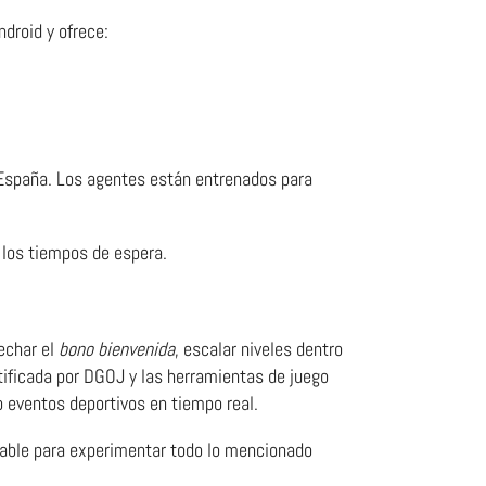
droid y ofrece:
de España. Los agentes están entrenados para
 los tiempos de espera.
echar el
bono bienvenida
, escalar niveles dentro
tificada por DGOJ y las herramientas de juego
 eventos deportivos en tiempo real.
iable
para experimentar todo lo mencionado