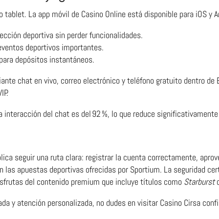
tablet. La app móvil de Casino Online está disponible para iOS y An
sección deportiva sin perder funcionalidades.
eventos deportivos importantes.
para depósitos instantáneos.
diante chat en vivo, correo electrónico y teléfono gratuito dentro 
IP.
 interacción del chat es del 92 %, lo que reduce significativamente
ca seguir una ruta clara: registrar la cuenta correctamente, aprov
 las apuestas deportivas ofrecidas por Sportium. La seguridad cer
isfrutas del contenido premium que incluye títulos como
Starburst
o
tada y atención personalizada, no dudes en visitar
Casino Cirsa conf