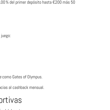
 100 % del primer depósito hasta €200 más 50
 juego:
s
como Gates of Olympus.
acias al cashback mensual.
ortivas