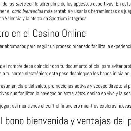
n de los
slots
con la adrenalina de las apuestas deportivas. En este
ner el
bono bienvenida
más rentable y usar las herramientas de jueg
o Valencia y la oferta de Sportium integrada.
ro en el Casino Online
r abrumador, pero seguir un proceso ordenado facilita la experien
 el nombre debe coincidir con tu documento oficial para evitar pro
o a tu correo electrónico; este paso desbloquea los bonos iniciales.
resumen claro del saldo, promociones activas y acceso directo al p
ivos que facilitan la navegación entre
slots
, casino en vivo y la s
jugar; así mantienes el control financiero mientras exploras nuevas
l bono bienvenida y ventajas del 