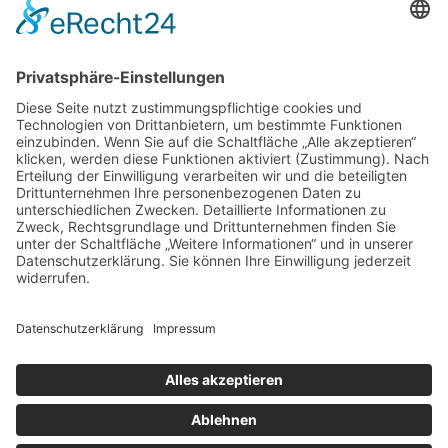
Grünewaldt
ph 08152.9898084
fu 0178.6906294
email: info@flex-
metalldesign.de
Schröderweg 1, 82229 Seefeld
Bayern, Germany
© 2026 Flex Metalldesign Peter Grünewaldt
Datenschutz
Impressum
Kontakt