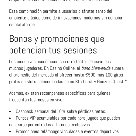
Esta combinación permite a usuarios disfrutar tanto del
ambiente clásico como de innovaciones modernas sin cambiar
de plataforma.
Bonos y promociones que
potencian tus sesiones
Los incentivos económicos son otro factor decisivo para
muchos jugadores. En Casino Online, el
bono bienvenida
supera
el promedio del mercado al ofrecer hasta €500 más 100 giros
gratis en slots seleccionadas como Starburst y Gonzo’s Quest.*
Además, existen recompensas específicas para quienes
frecuentan las mesas en vivo:
Cashback semanal del 10 % sobre pérdidas netas.
Puntos VIP acumulables por cada hora jugada que pueden
canjearse por entradas a torneos exclusivos.
Promociones relámpago vinculadas a eventos deportivos