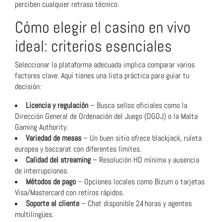
perciben cualquier retraso técnico.
Cómo elegir el casino en vivo
ideal: criterios esenciales
Seleccionar la plataforma adecuada implica comparar varios
factores clave. Aquí tienes una lista práctica para guiar tu
decisión:
Licencia y regulación
– Busca sellos oficiales como la
Dirección General de Ordenación del Juego (DGOJ) o la Malta
Gaming Authority.
Variedad de mesas
– Un buen sitio ofrece blackjack, ruleta
europea y baccarat con diferentes límites.
Calidad del streaming
– Resolución HD mínima y ausencia
de interrupciones.
Métodos de pago
– Opciones locales como Bizum o tarjetas
Visa/Mastercard con retiros rápidos.
Soporte al cliente
– Chat disponible 24 horas y agentes
multilingües.