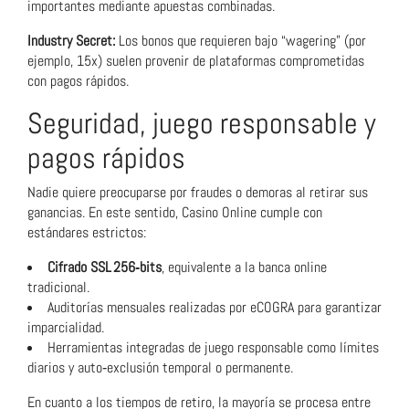
importantes mediante apuestas combinadas.
Industry Secret:
Los bonos que requieren bajo “wagering” (por
ejemplo, 15x) suelen provenir de plataformas comprometidas
con pagos rápidos.
Seguridad, juego responsable y
pagos rápidos
Nadie quiere preocuparse por fraudes o demoras al retirar sus
ganancias. En este sentido, Casino Online cumple con
estándares estrictos:
Cifrado SSL 256‑bits
, equivalente a la banca online
tradicional.
Auditorías mensuales realizadas por eCOGRA para garantizar
imparcialidad.
Herramientas integradas de juego responsable como límites
diarios y auto‑exclusión temporal o permanente.
En cuanto a los tiempos de retiro, la mayoría se procesa entre