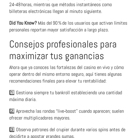
24‑48 horas, mientras que métodos instantáneos como
billeteras electrónicas llegan al minuto siguiente.
Did You Know?
Más del 90 % de los usuarios que activan límites
personales reportan mayor satisfacción a largo plazo.
Consejos profesionales para
maximizar tus ganancias
Ahora que ya conoces las fortalezas del casino en vivo y cómo
operar dentro del mismo entorno seguro, aquí tienes algunas
recomendaciones finales para elevar tu rentabilidad:
1️⃣ Gestiona siempre tu bankroll estableciendo una cantidad
máxima diaria.
2️⃣ Aprovecha las rondas “live‑boost” cuando aparecen; suelen
ofrecer multiplicadores mayores.
3️⃣ Observa patrones del crupier durante varios spins antes de
decidirte a apostar grandes sumas.