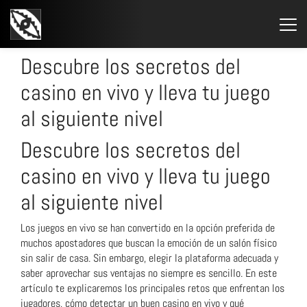
STARTSEITE
»
DESCUBRE LOS SECRETOS DEL CASINO EN VIVO Y LLEVA TU
JUEGO AL SIGUIENTE NIVEL
Descubre los secretos del
casino en vivo y lleva tu juego
al siguiente nivel
Descubre los secretos del
casino en vivo y lleva tu juego
al siguiente nivel
Los juegos en vivo se han convertido en la opción preferida de
muchos apostadores que buscan la emoción de un salón físico
sin salir de casa. Sin embargo, elegir la plataforma adecuada y
saber aprovechar sus ventajas no siempre es sencillo. En este
artículo te explicaremos los principales retos que enfrentan los
jugadores, cómo detectar un buen casino en vivo y qué