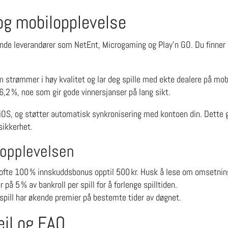
 og mobilopplevelse
dende leverandører som NetEnt, Microgaming og Play’n GO. Du finner a
 strømmer i høy kvalitet og lar deg spille med ekte dealere på mo
,2 %, noe som gir gode vinnersjanser på lang sikt.
iOS, og støtter automatisk synkronisering med kontoen din. Dette gj
sikkerhet.
lopplevelsen
 ofte 100 % innskuddsbonus opptil 500 kr. Husk å lese om omsetni
 på 5 % av bankroll per spill for å forlenge spilltiden.
pill har økende premier på bestemte tider av døgnet.
eil og FAQ