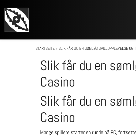
STARTSEITE
»
SLIK FÅR DU EN SØMLØS SPILLOPPLEVELSE OG T
Slik får du en søml
Casino
Slik får du en søml
Casino
Mange spillere starter en runde på PC, fortsett