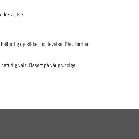
edre ytelse.
n helhetlig og sikker opplevelse. Plattformen
naturlig valg. Basert på vår grundige