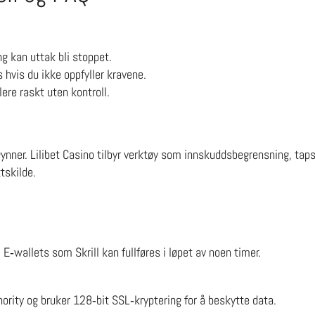
g kan uttak bli stoppet.
 hvis du ikke oppfyller kravene.
ere raskt uten kontroll.
gynner. Lilibet Casino tilbyr verktøy som innskuddsbegrensning, tapsg
tskilde.
E‑wallets som Skrill kan fullføres i løpet av noen timer.
hority og bruker 128‑bit SSL‑kryptering for å beskytte data.