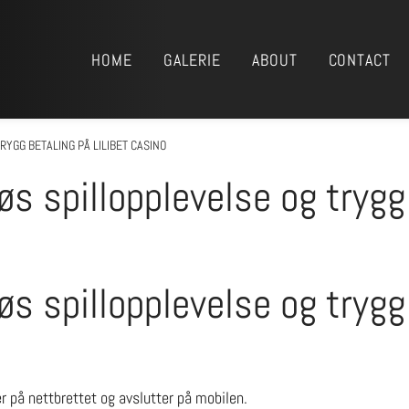
HOME
GALERIE
ABOUT
CONTACT
RYGG BETALING PÅ LILIBET CASINO
øs spillopplevelse og trygg 
øs spillopplevelse og trygg 
er på nettbrettet og avslutter på mobilen.