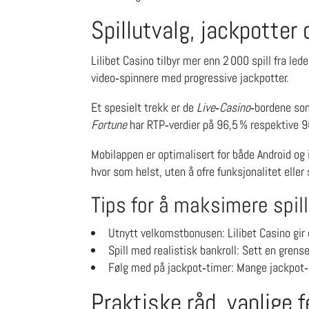
Spillutvalg, jackpotter
Lilibet Casino tilbyr mer enn 2 000 spill fra le
video‑spinnere med progressive jackpotter.
Et spesielt trekk er de
Live‑Casino
‑bordene som
Fortune
har RTP‑verdier på 96,5 % respektive 96
Mobilappen er optimalisert for både Android og 
hvor som helst, uten å ofre funksjonalitet eller 
Tips for å maksimere spil
Utnytt velkomstbonusen: Lilibet Casino gir
Spill med realistisk bankroll: Sett en grenser
Følg med på jackpot‑timer: Mange jackpot‑s
Praktiske råd, vanlige f