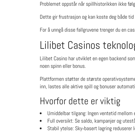
Problemet oppstår når spillhistorikken ikke følg
Dette gir frustrasjon og kan koste deg både tid 
For å unngå disse fallgruvene trenger du en cas
Lilibet Casinos teknolo
Lilibet Casino har utviklet en egen backend som
noen spinn eller bonus.
Plattformen støtter de største operativsysteme
inn, lastes alle aktive spill og bonuser automati
Hvorfor dette er viktig
Umiddelbar tilgang: Ingen ventetid mellom 
Full oversikt: Se saldo, kampanjer og utest
Stabil ytelse: Sky‑basert lagring reduserer l