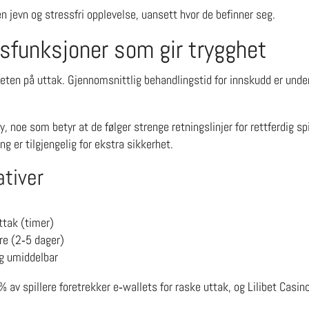
n jevn og stressfri opplevelse, uansett hvor de befinner seg.
tsfunksjoner som gir trygghet
heten på uttak. Gjennomsnittlig behandlingstid for innskudd er under
, noe som betyr at de følger strenge retningslinjer for rettferdig sp
g er tilgjengelig for ekstra sikkerhet.
tiver
ttak (timer)
re (2‑5 dager)
g umiddelbar
% av spillere foretrekker e‑wallets for raske uttak, og Lilibet Casin